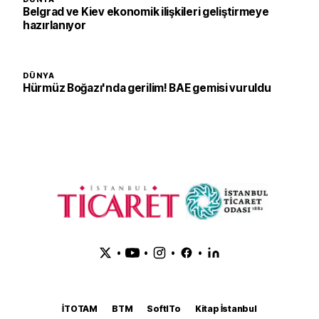
Belgrad ve Kiev ekonomik ilişkileri geliştirmeye
hazırlanıyor
DÜNYA
Hürmüz Boğazı'nda gerilim! BAE gemisi vuruldu
•
•
•
•
İTOTAM
BTM
SoftITo
Kitap İstanbul