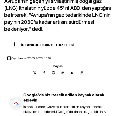
Avrupa'nın geçen yıl sıvılaştırılmış doğal gaz
(LNG) ithalatının yüzde 45'ini ABD'den yaptığını
belirterek, "Avrupa’nın gaz tedarikinde LNG'nin
payının 2030'a kadar artışını sürdürmesi
bekleniyor." dedi.
İ
İSTANBUL TICARET GAZETESI
Yayınlanma
22.05.2023, 16:09
Paylaş
N
Google'da bizi tercih edilen kaynak olarak
ekleyin
İstanbul Ticaret Gazetesi
'i tercih edilen kaynak olarak
ekleyerek haberlerimizi Google'da daha sık görebilirsiniz.