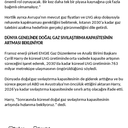
önemli rol oynayacak. Bir kez daha tek bir piyasa kaynağına çok fazla
bağımlı olmamalıyız."
Hortlik ayrıca Avrupa'nın mevcut gaz fiyatları ve LNG akışı dolayısıyla
rehavete kapılmaması gerektiğini belirterek, kıtanın 2030'a kadar gaz
talebini azaltma hedefinin gerçekçi görünmediğini dile getirdi.
DÜNYA GENELİNDE DOĞAL GAZ SIVILAŞTIRMA KAPASİTESİNİN
ARTMASI BEKLENİYOR
Fransız enerji şirketi ENGIE Gaz Düzenleme ve Analiz Birimi Başkanı
Cyrill Harry de küresel LNG üretiminde orta vadede kapasite artışının
süreceğini işaret ederek, 2030'da kadar küresel LNG üretiminin 763
milyar metreküpe ulaşmasının öngörüldüğünü söyledi.
Dünyada doğal gaz sıvılaştırma kapasitesinin de giderek arttığına ve bu
sürece geçen yıl ABD ve Avustralya'nın öncülük ettiğini aktaran Harry,
2026'ya kadar sıvılaştırma kapasitesinde sınırlı artış olacağını ifade etti.
Harry, "Sonrasında küresel doğal gaz sıvılaştırma kapasitesinin
artışında hızlanma bekliyoruz." dedi.