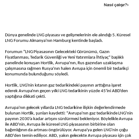
Kaynak ekle
Nasıl çalışır?
›
Dünya genelinde LNG piyasası ve gelişmelerinin ele alındığı 5. Küresel
LNG Forumu Almanya'nın Hamburg kentinde başladı.
Forumun "LNG Piyasasının Gelecekteki Görünümü, Gazın
Fiyatlanması, Tedarik Güvenliği ve Yeni Yatırımlara İhtiyaç" başlıklı
panelinde konuşan Hortlik, Avrupa'nın, Rus gazından uzaklaşma
çalışmasına rağmen Rusya'nın halen Avrupa için önemli bir tedarikçi
konumunda bulunduğunu söyledi.
Hortlik, LNG'nin kıtanın gaz tedarikindeki payının arttığına işaret
ederek Avrupa'nın geçen yılki LNG tedarikinin yüzde 45'ini ABD'den
yaptığına dikkati çekti.
Avrupa'nın gelecek yıllarda LNG tedarikine ilişkin değerlendirmede
bulunan Hortlik, şunları kaydetti: "Avrupa'nın gaz tedarikinde LNG'nin
payının 2030'a kadar artışını sürdürmesi bekleniyor. Böylelikle Avrupa
ile ABD'nin, Avrupa ile küresel LNG piyasasının birbirine olan
bağımlığının da artması öngörülüyor. Avrupa'ya gelen LNG'nin çoğu
ABD'den temin ediliyor. ABD, yakın gelecekte Avrupa piyasası için çok