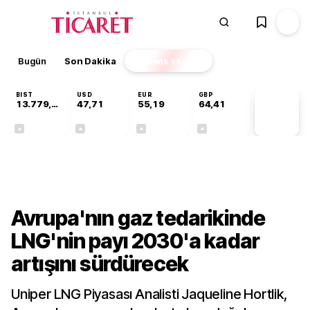
Bugün
Son Dakika
Finans
EKSTRA
BIST
USD
EUR
GBP
13.779,39
47,71
55,19
64,41
PİYASA
VERİLERİ
-0,14%
+0,18%
+0,32%
+0,38%
Dünya
Avrupa'nın gaz tedarikinde
LNG'nin payı 2030'a kadar
artışını sürdürecek
Uniper LNG Piyasası Analisti Jaqueline Hortlik,