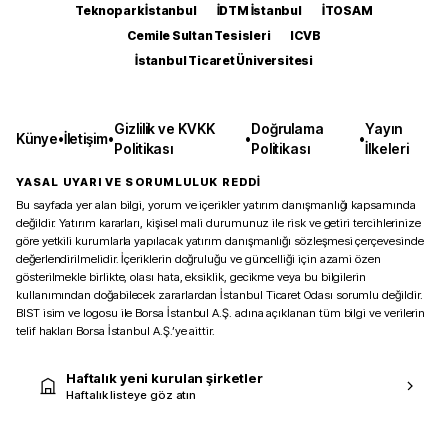
Teknopark İstanbul
İDTM İstanbul
İTOSAM
Cemile Sultan Tesisleri
ICVB
İstanbul Ticaret Üniversitesi
Gizlilik ve KVKK
Doğrulama
Yayın
Künye
•
İletişim
•
•
•
Politikası
Politikası
İlkeleri
YASAL UYARI VE SORUMLULUK REDDİ
Bu sayfada yer alan bilgi, yorum ve içerikler yatırım danışmanlığı kapsamında
değildir. Yatırım kararları, kişisel mali durumunuz ile risk ve getiri tercihlerinize
göre yetkili kurumlarla yapılacak yatırım danışmanlığı sözleşmesi çerçevesinde
değerlendirilmelidir. İçeriklerin doğruluğu ve güncelliği için azami özen
gösterilmekle birlikte, olası hata, eksiklik, gecikme veya bu bilgilerin
kullanımından doğabilecek zararlardan İstanbul Ticaret Odası sorumlu değildir.
BIST isim ve logosu ile Borsa İstanbul A.Ş. adına açıklanan tüm bilgi ve verilerin
telif hakları Borsa İstanbul A.Ş.’ye aittir.
Haftalık yeni kurulan şirketler
Haftalık listeye göz atın