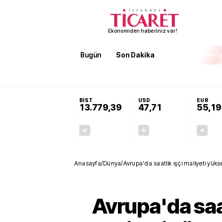
Ekonomiden haberiniz var!
Bugün
Son Dakika
Finans
EKST
SON DAKİKA
İran'dan Hürmüz Boğazı şartı! 'Düzelene kad
BIST
USD
EUR
13.779,39
47,71
55,19
-0,14%
+0,18%
-19,42
0,09
Anasayfa
/
Dünya
/
Avrupa'da saatlik işçi maliyeti yüks
Avrupa'da saat