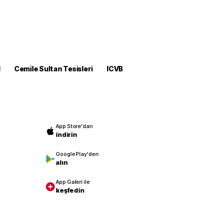
M
Cemile Sultan Tesisleri
ICVB
App Store'dan
indirin
Google Play'den
alın
App Galeri ile
keşfedin