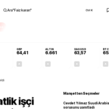
Ara
"
Faiz kararı
"
Ctrl K
RA
ar açılmayacak'
Cevdet Yılmaz Suudi Arabistan ve KAAN sorusunu yanıtla
GBP
ALTIN
XAGUSD
BTC
64,41
6.661
63,57
65
+0,32%
+0,38%
+2,59%
+3,37%
0,18
0,24
167,96
2,07
eldi
Manşetten Seçmeler
lik işçi
Cevdet Yılmaz Suudi Arabi
sorusunu yanıtladı