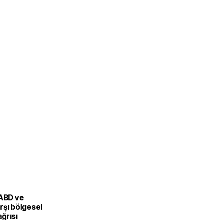
 ABD ve
arşı bölgesel
ağrısı