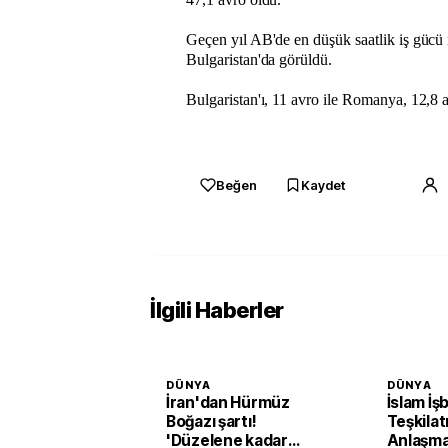
Geçen yıl AB'de en düşük saatlik iş gücü m
Bulgaristan'da görüldü.
Bulgaristan'ı, 11 avro ile Romanya, 12,8 a
Beğen
Kaydet
İlgili Haberler
DÜNYA
DÜNYA
İran'dan Hürmüz
İslam İşb
Boğazı şartı!
Teşkila
'Düzelene kadar
Anlaşma