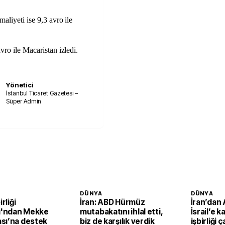
aliyeti ise 9,3 avro ile
vro ile Macaristan izledi.
Yönetici
İstanbul Ticaret Gazetesi –
Süper Admin
DÜNYA
DÜNYA
irliği
İran: ABD Hürmüz
İran’dan
tı'ndan Mekke
mutabakatını ihlal etti,
İsrail’e k
sı’na destek
biz de karşılık verdik
işbirliği ç