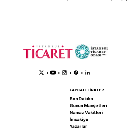
•
•
•
•
FAYDALI LINKLER
Son Dakika
Günün Manşetleri
Namaz Vakitleri
İmsakiye
Yazarlar