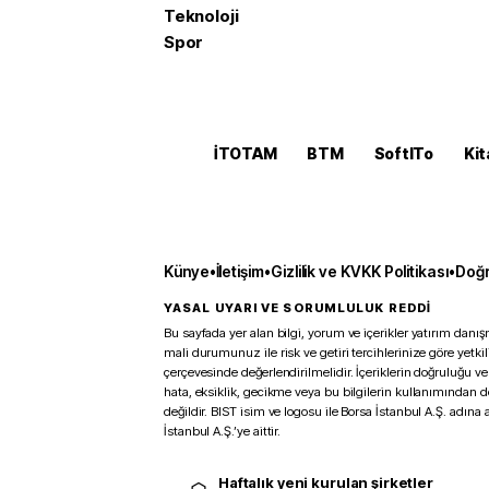
Teknoloji
Spor
İTOTAM
BTM
SoftITo
Kit
Künye
•
İletişim
•
Gizlilik ve KVKK Politikası
•
Doğr
YASAL UYARI VE SORUMLULUK REDDİ
Bu sayfada yer alan bilgi, yorum ve içerikler yatırım danışm
mali durumunuz ile risk ve getiri tercihlerinize göre yetk
çerçevesinde değerlendirilmelidir. İçeriklerin doğruluğu ve
hata, eksiklik, gecikme veya bu bilgilerin kullanımından 
değildir. BIST isim ve logosu ile Borsa İstanbul A.Ş. adına a
İstanbul A.Ş.’ye aittir.
Haftalık yeni kurulan şirketler