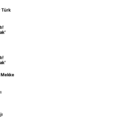
r Türk
ı!
ak'
ı!
ak'
an Mekke
ı
jı