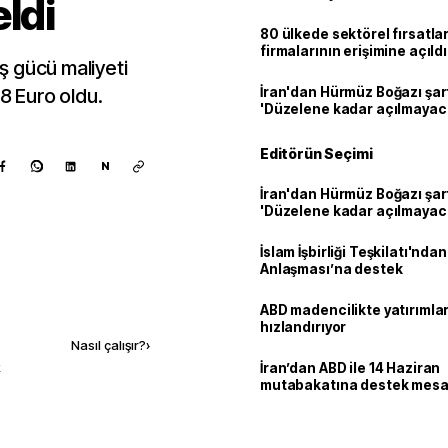
ldi
80 ülkede sektörel fırsatla
firmalarının erişimine açıldı
iş gücü maliyeti
.8 Euro oldu.
İran'dan Hürmüz Boğazı şart
'Düzelene kadar açılmayac
Editörün Seçimi
N
İran'dan Hürmüz Boğazı şart
'Düzelene kadar açılmayac
İslam İşbirliği Teşkilatı'nd
Anlaşması’na destek
Kaynak ekle
ABD madencilikte yatırımlar
hızlandırıyor
Nasıl çalışır?
›
k
İran’dan ABD ile 14 Haziran
mutabakatına destek mesa