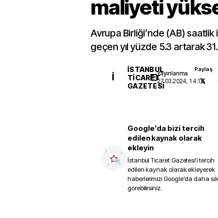
maliyeti yükse
Avrupa Birliği’nde (AB) saatlik 
geçen yıl yüzde 5.3 artarak 31
İSTANBUL
Paylaş
Yayınlanma
İ
TICARET
27.03.2024, 14:16
GAZETESI
Google'da bizi tercih
edilen kaynak olarak
ekleyin
İstanbul Ticaret Gazetesi
'i tercih
edilen kaynak olarak ekleyerek
haberlerimizi Google'da daha sı
görebilirsiniz.