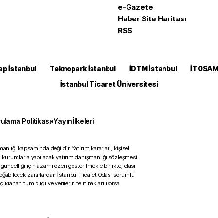
e-Gazete
Haber Site Haritası
RSS
ap İstanbul
Teknopark İstanbul
İDTM İstanbul
İTOSA
İstanbul Ticaret Üniversitesi
ulama Politikası
•
Yayın İlkeleri
anlığı kapsamında değildir. Yatırım kararları, kişisel
ili kurumlarla yapılacak yatırım danışmanlığı sözleşmesi
 güncelliği için azami özen gösterilmekle birlikte, olası
doğabilecek zararlardan İstanbul Ticaret Odası sorumlu
çıklanan tüm bilgi ve verilerin telif hakları Borsa