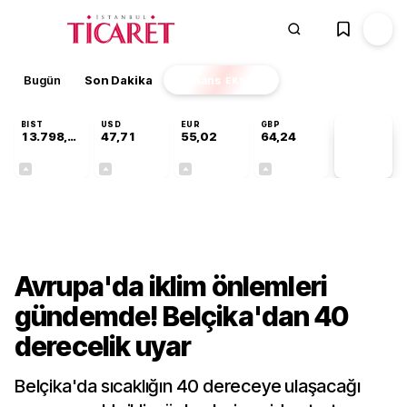
Bugün
Son Dakika
Finans
EKSTRA
BIST
USD
EUR
GBP
13.798,82
47,71
55,02
64,24
PİYASA
VERİLERİ
+0,70%
+0,17%
+0,01%
+0,11%
Dünya
Avrupa'da iklim önlemleri
gündemde! Belçika'dan 40
derecelik uyar
Belçika'da sıcaklığın 40 dereceye ulaşacağı