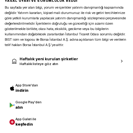
YASAL UYARI VE SORUMLULUK REDDİ
Bu sayfada yer alan bilgi, yorum ve içerikler yatırım danışmanlığı kapsamında
değildir. Yatırım kararları, kişisel mali durumunuz ile risk ve getiri tercihlerinize
göre yetkili kurumlarla yapılacak yatırım danışmanlığı sözleşmesi çerçevesinde
değerlendirilmelidir. İçeriklerin doğruluğu ve güncelliği için azami özen
gösterilmekle birlikte, olası hata, eksiklik, gecikme veya bu bilgilerin
kullanımından doğabilecek zararlardan İstanbul Ticaret Odası sorumlu değildir.
BIST isim ve logosu ile Borsa İstanbul A.Ş. adına açıklanan tüm bilgi ve verilerin
telif hakları Borsa İstanbul A.Ş.’ye aittir.
Haftalık yeni kurulan şirketler
Haftalık listeye göz atın
App Store'dan
indirin
Google Play'den
alın
App Galeri ile
keşfedin