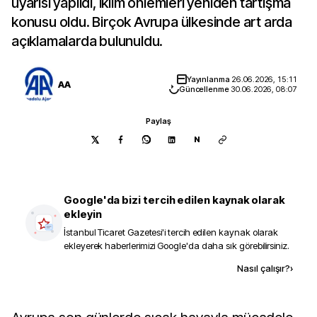
uyarısı yapıldı, iklim önlemleri yeniden tartışma
konusu oldu. Birçok Avrupa ülkesinde art arda
açıklamalarda bulunuldu.
Yayınlanma
26.06.2026, 15:11
AA
Güncellenme
30.06.2026, 08:07
Paylaş
N
Google'da bizi tercih edilen kaynak olarak
ekleyin
İstanbul Ticaret Gazetesi
'i tercih edilen kaynak olarak
ekleyerek haberlerimizi Google'da daha sık görebilirsiniz.
Kaynak ekle
Nasıl çalışır?
›