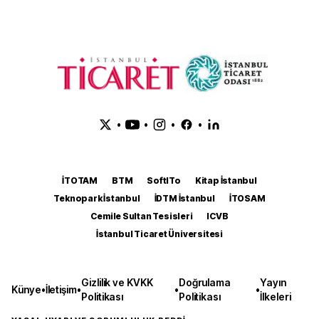
•
•
•
•
İTOTAM
BTM
SoftITo
Kitap İstanbul
Teknopark İstanbul
İDTM İstanbul
İTOSAM
Cemile Sultan Tesisleri
ICVB
İstanbul Ticaret Üniversitesi
Gizlilik ve KVKK
Doğrulama
Yayın
Künye
•
İletişim
•
•
•
Politikası
Politikası
İlkeleri