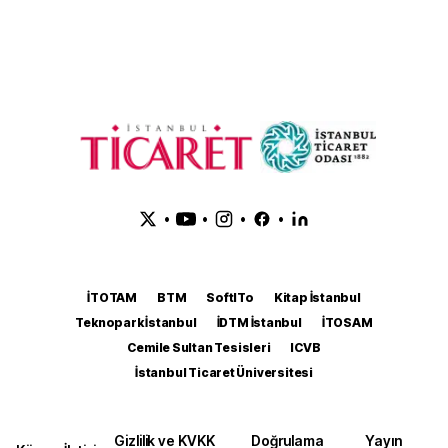
•
•
•
•
İTOTAM
BTM
SoftITo
Kitap İstanbul
Teknopark İstanbul
İDTM İstanbul
İTOSAM
Cemile Sultan Tesisleri
ICVB
İstanbul Ticaret Üniversitesi
Gizlilik ve KVKK
Doğrulama
Yayın