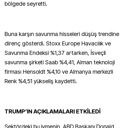
bölgede seyretti.
Buna karşın savunma hisseleri düşüş trendine
direnç gösterdi. Stoxx Europe Havacılık ve
Savunma Endeksi %1,37 artarken, İsveçli
savunma şirketi Saab %4,41, Alman teknoloji
firması Hensoldt %4,10 ve Almanya merkezli
Renk %4,51 yükseliş kaydetti.
TRUMP’IN AÇIKLAMALARI ETKİLEDİ
Sektördeki bu ivmenin, ABD Başkanı Donald