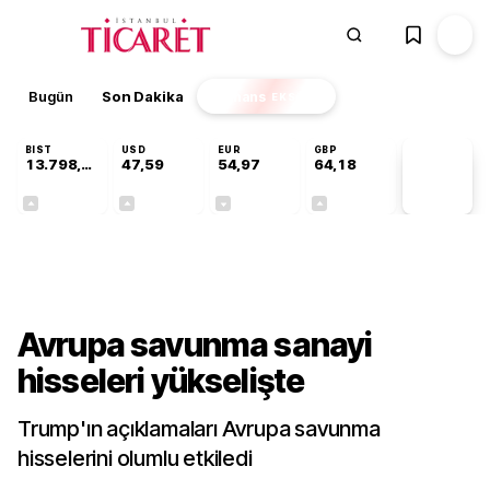
Bugün
Son Dakika
Finans
EKSTRA
BIST
USD
EUR
GBP
13.798,82
47,59
54,97
64,18
PİYASA
VERİLERİ
+0,70%
+0,06%
-0,07%
+0,13%
Finans
Avrupa savunma sanayi
hisseleri yükselişte
Trump'ın açıklamaları Avrupa savunma
hisselerini olumlu etkiledi