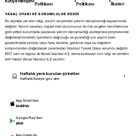
Künye
•
İletişim
•
•
•
Politikası
Politikası
İlkeleri
YASAL UYARI VE SORUMLULUK REDDİ
Bu sayfada yer alan bilgi, yorum ve içerikler yatırım danışmanlığı kapsamında
değildir. Yatırım kararları, kişisel mali durumunuz ile risk ve getiri tercihlerinize
göre yetkili kurumlarla yapılacak yatırım danışmanlığı sözleşmesi çerçevesinde
değerlendirilmelidir. İçeriklerin doğruluğu ve güncelliği için azami özen
gösterilmekle birlikte, olası hata, eksiklik, gecikme veya bu bilgilerin
kullanımından doğabilecek zararlardan İstanbul Ticaret Odası sorumlu değildir.
BIST isim ve logosu ile Borsa İstanbul A.Ş. adına açıklanan tüm bilgi ve verilerin
telif hakları Borsa İstanbul A.Ş.’ye aittir.
Haftalık yeni kurulan şirketler
Haftalık listeye göz atın
App Store'dan
indirin
Google Play'den
alın
App Galeri ile