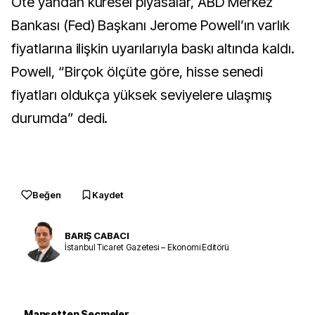
Öte yandan küresel piyasalar, ABD Merkez
Bankası (Fed) Başkanı Jerome Powell’ın varlık
fiyatlarına ilişkin uyarılarıyla baskı altında kaldı.
Powell, “Birçok ölçüte göre, hisse senedi
fiyatları oldukça yüksek seviyelere ulaşmış
durumda” dedi.
Beğen
Kaydet
BARIŞ CABACI
İstanbul Ticaret Gazetesi – Ekonomi Editörü
Manşetten Seçmeler