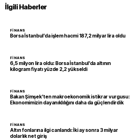
İlgili Haberler
FINANS
Borsa İstanbul’da işlem hacmi 187,2 milyar lira oldu
FINANS
6,5 milyon lira oldu: Borsa İstanbul’da altının
kilogram fiyatı yüzde 2,2 yükseldi
FINANS
Bakan Şimşek’ten makroekonomik istikrar vurgusu:
Ekonomimizin dayanıklılığını daha da güçlendirdik
FINANS
Altın fonlarına ilgi canlandı: İki ay sonra 3 milyar
dolarlık net giriş