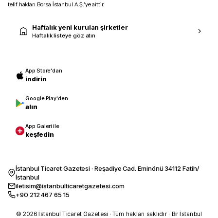
telif hakları Borsa İstanbul A.Ş.’ye aittir.
Haftalık yeni kurulan şirketler
Haftalık listeye göz atın
App Store'dan
indirin
Google Play'den
alın
App Galeri ile
keşfedin
İstanbul Ticaret Gazetesi · Reşadiye Cad. Eminönü 34112 Fatih/
İstanbul
iletisim@istanbulticaretgazetesi.com
+90 212 467 65 15
© 2026 İstanbul Ticaret Gazetesi · Tüm hakları saklıdır · Bir İstanbul