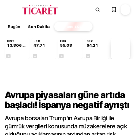
Bugün
Son Dakika
Finans
EKSTRA
BIST
USD
EUR
GBP
13.806,14
47,71
55,08
64,21
PİYASA
VERİLERİ
+0,05%
+0,17%
+0,12%
+0,06%
Finans
Avrupa piyasaları güne artıda
başladı! İspanya negatif ayrıştı
Avrupa borsaları Trump'ın Avrupa Birliği ile
gümrük vergileri konusunda müzakerelere açık
olduğunu açıklamasının ardından artan risk