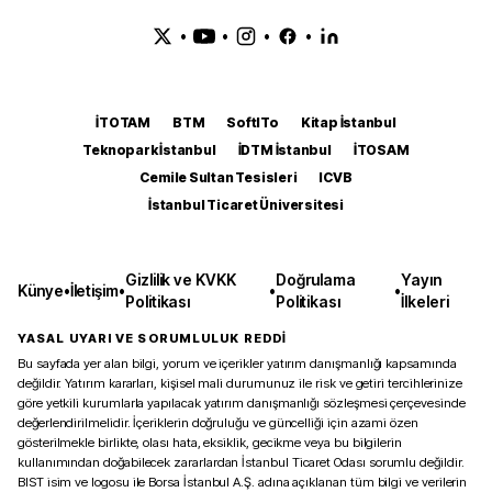
•
•
•
•
İTOTAM
BTM
SoftITo
Kitap İstanbul
Teknopark İstanbul
İDTM İstanbul
İTOSAM
Cemile Sultan Tesisleri
ICVB
İstanbul Ticaret Üniversitesi
Gizlilik ve KVKK
Doğrulama
Yayın
Künye
•
İletişim
•
•
•
Politikası
Politikası
İlkeleri
YASAL UYARI VE SORUMLULUK REDDİ
Bu sayfada yer alan bilgi, yorum ve içerikler yatırım danışmanlığı kapsamında
değildir. Yatırım kararları, kişisel mali durumunuz ile risk ve getiri tercihlerinize
göre yetkili kurumlarla yapılacak yatırım danışmanlığı sözleşmesi çerçevesinde
değerlendirilmelidir. İçeriklerin doğruluğu ve güncelliği için azami özen
gösterilmekle birlikte, olası hata, eksiklik, gecikme veya bu bilgilerin
kullanımından doğabilecek zararlardan İstanbul Ticaret Odası sorumlu değildir.
BIST isim ve logosu ile Borsa İstanbul A.Ş. adına açıklanan tüm bilgi ve verilerin