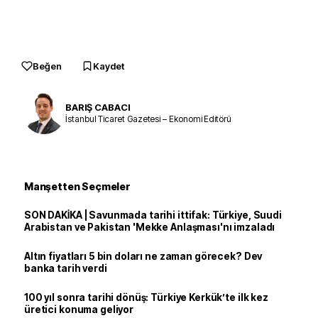
Beğen
Kaydet
BARIŞ CABACI
İstanbul Ticaret Gazetesi – Ekonomi Editörü
Manşetten Seçmeler
SON DAKİKA | Savunmada tarihi ittifak: Türkiye, Suudi
Arabistan ve Pakistan 'Mekke Anlaşması'nı imzaladı
Altın fiyatları 5 bin doları ne zaman görecek? Dev
banka tarih verdi
100 yıl sonra tarihi dönüş: Türkiye Kerkük’te ilk kez
üretici konuma geliyor