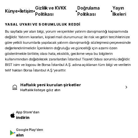
Gizlilik ve KVKK
Doğrulama
Yayın
Künye
•
İletişim
•
•
•
Politikası
Politikası
İlkeleri
YASAL UYARI VE SORUMLULUK REDDİ
Bu sayfada yer alan bilgi, yorum ve içerikler yatırım danışmanlığı kapsamında
değildir. Yatırım kararları, kişisel mali durumunuz ile risk ve getiri tercihlerinize
göre yetkili kurumlarla yapılacak yatırım danışmanlığı sözleşmesi çerçevesinde
değerlendirilmelidir. İçeriklerin doğruluğu ve güncelliği için azami özen
gösterilmekle birlikte, olası hata, eksiklik, gecikme veya bu bilgilerin
kullanımından doğabilecek zararlardan İstanbul Ticaret Odası sorumlu değildir.
BIST isim ve logosu ile Borsa İstanbul A.Ş. adına açıklanan tüm bilgi ve verilerin
telif hakları Borsa İstanbul A.Ş.’ye aittir.
Haftalık yeni kurulan şirketler
Haftalık listeye göz atın
App Store'dan
indirin
Google Play'den
alın