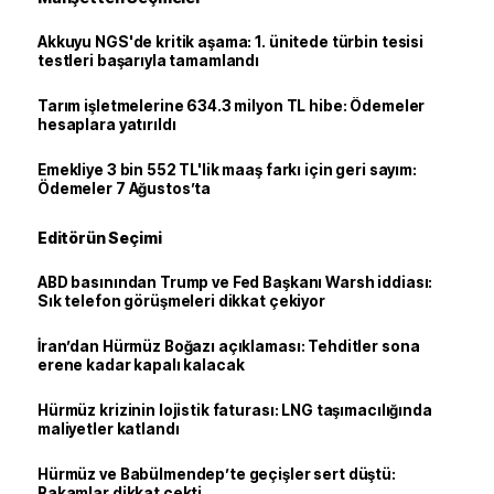
Akkuyu NGS'de kritik aşama: 1. ünitede türbin tesisi
testleri başarıyla tamamlandı
Tarım işletmelerine 634.3 milyon TL hibe: Ödemeler
hesaplara yatırıldı
Emekliye 3 bin 552 TL'lik maaş farkı için geri sayım:
Ödemeler 7 Ağustos’ta
Editörün Seçimi
ABD basınından Trump ve Fed Başkanı Warsh iddiası:
Sık telefon görüşmeleri dikkat çekiyor
İran’dan Hürmüz Boğazı açıklaması: Tehditler sona
erene kadar kapalı kalacak
Hürmüz krizinin lojistik faturası: LNG taşımacılığında
maliyetler katlandı
Hürmüz ve Babülmendep’te geçişler sert düştü:
Rakamlar dikkat çekti