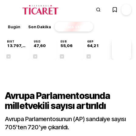
Bugün
Son Dakika
Finans
EKSTRA
BIST
USD
EUR
GBP
13.797,21
47,60
55,06
64,21
PİYASA
VERİLERİ
+0,69%
+0,06%
+0,09%
+0,18%
Dünya
Avrupa Parlamentosunda
milletvekili sayısı artırıldı
Avrupa Parlamentosunun (AP) sandalye sayısı
705'ten 720'ye çıkarıldı.