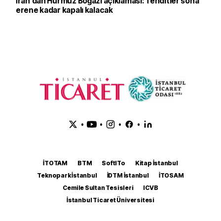
İran’dan Hürmüz Boğazı açıklaması: Tehditler sona
erene kadar kapalı kalacak
•
•
•
•
İTOTAM
BTM
SoftITo
Kitap İstanbul
Teknopark İstanbul
İDTM İstanbul
İTOSAM
Cemile Sultan Tesisleri
ICVB
İstanbul Ticaret Üniversitesi