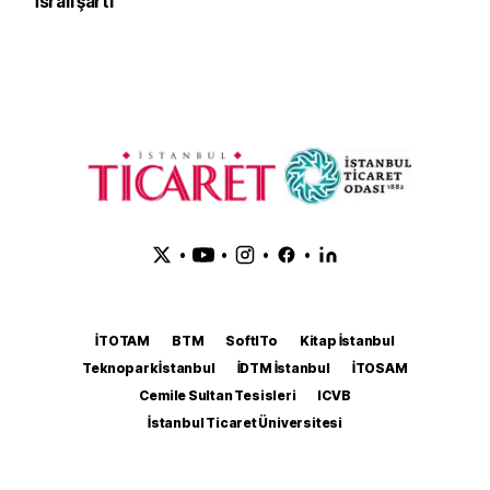
İsrail şartı
•
•
•
•
İTOTAM
BTM
SoftITo
Kitap İstanbul
Teknopark İstanbul
İDTM İstanbul
İTOSAM
Cemile Sultan Tesisleri
ICVB
İstanbul Ticaret Üniversitesi