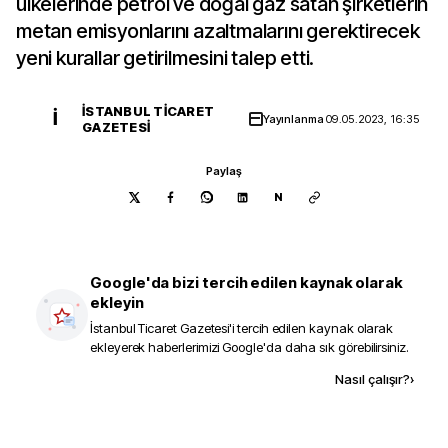
ülkelerinde petrol ve doğal gaz satan şirketlerin
metan emisyonlarını azaltmalarını gerektirecek
yeni kurallar getirilmesini talep etti.
İSTANBUL TICARET
İ
Yayınlanma
09.05.2023, 16:35
GAZETESI
Paylaş
N
Google'da bizi tercih edilen kaynak olarak
ekleyin
İstanbul Ticaret Gazetesi
'i tercih edilen kaynak olarak
ekleyerek haberlerimizi Google'da daha sık görebilirsiniz.
Kaynak ekle
Nasıl çalışır?
›