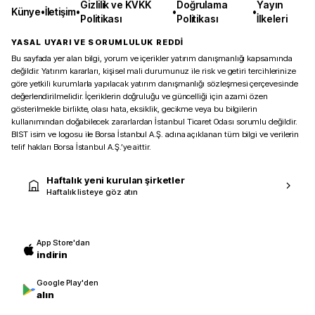
Gizlilik ve KVKK
Doğrulama
Yayın
Künye
•
İletişim
•
•
•
Politikası
Politikası
İlkeleri
YASAL UYARI VE SORUMLULUK REDDİ
Bu sayfada yer alan bilgi, yorum ve içerikler yatırım danışmanlığı kapsamında
değildir. Yatırım kararları, kişisel mali durumunuz ile risk ve getiri tercihlerinize
göre yetkili kurumlarla yapılacak yatırım danışmanlığı sözleşmesi çerçevesinde
değerlendirilmelidir. İçeriklerin doğruluğu ve güncelliği için azami özen
gösterilmekle birlikte, olası hata, eksiklik, gecikme veya bu bilgilerin
kullanımından doğabilecek zararlardan İstanbul Ticaret Odası sorumlu değildir.
BIST isim ve logosu ile Borsa İstanbul A.Ş. adına açıklanan tüm bilgi ve verilerin
telif hakları Borsa İstanbul A.Ş.’ye aittir.
Haftalık yeni kurulan şirketler
Haftalık listeye göz atın
App Store'dan
indirin
Google Play'den
alın