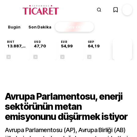
Bugün
Son Dakika
Finans
EKSTRA
BIST
USD
EUR
GBP
13.887,29
47,70
54,99
64,19
PİYASA
VERİLERİ
+0,64%
+0,17%
-0,04%
+0,03%
Dünya
Avrupa Parlamentosu, enerji
sektörünün metan
emisyonunu düşürmek istiyor
Avrupa Parlamentosu (AP), Avrupa Birliği (AB)