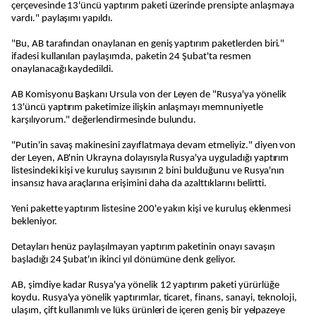
çerçevesinde 13'üncü yaptırım paketi üzerinde prensipte anlaşmaya
vardı." paylaşımı yapıldı.
"Bu, AB tarafından onaylanan en geniş yaptırım paketlerden biri."
ifadesi kullanılan paylaşımda, paketin 24 Şubat'ta resmen
onaylanacağı kaydedildi.
AB Komisyonu Başkanı Ursula von der Leyen de "Rusya'ya yönelik
13'üncü yaptırım paketimize ilişkin anlaşmayı memnuniyetle
karşılıyorum." değerlendirmesinde bulundu.
"Putin'in savaş makinesini zayıflatmaya devam etmeliyiz." diyen von
der Leyen, AB'nin Ukrayna dolayısıyla Rusya'ya uyguladığı yaptırım
listesindeki kişi ve kuruluş sayısının 2 bini bulduğunu ve Rusya'nın
insansız hava araçlarına erişimini daha da azalttıklarını belirtti.
Yeni pakette yaptırım listesine 200'e yakın kişi ve kuruluş eklenmesi
bekleniyor.
Detayları henüz paylaşılmayan yaptırım paketinin onayı savaşın
başladığı 24 Şubat'ın ikinci yıl dönümüne denk geliyor.
AB, şimdiye kadar Rusya'ya yönelik 12 yaptırım paketi yürürlüğe
koydu. Rusya'ya yönelik yaptırımlar, ticaret, finans, sanayi, teknoloji,
ulaşım, çift kullanımlı ve lüks ürünleri de içeren geniş bir yelpazeye