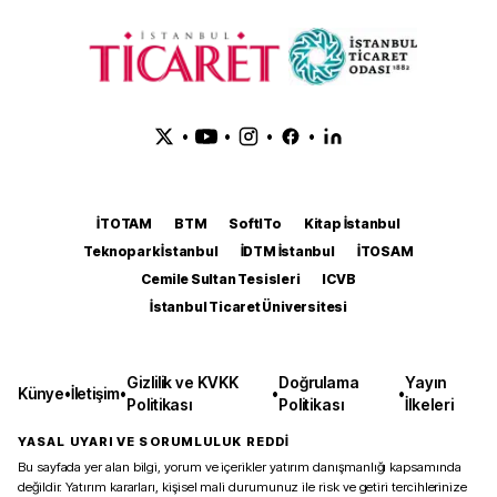
•
•
•
•
İTOTAM
BTM
SoftITo
Kitap İstanbul
Teknopark İstanbul
İDTM İstanbul
İTOSAM
Cemile Sultan Tesisleri
ICVB
İstanbul Ticaret Üniversitesi
Gizlilik ve KVKK
Doğrulama
Yayın
Künye
•
İletişim
•
•
•
Politikası
Politikası
İlkeleri
YASAL UYARI VE SORUMLULUK REDDİ
Bu sayfada yer alan bilgi, yorum ve içerikler yatırım danışmanlığı kapsamında
değildir. Yatırım kararları, kişisel mali durumunuz ile risk ve getiri tercihlerinize