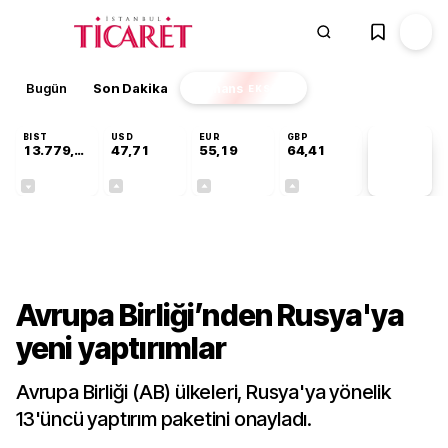
Bugün
Son Dakika
Finans
EKSTRA
BIST
USD
EUR
GBP
13.779,39
47,71
55,19
64,41
PİYASA
VERİLERİ
-0,14%
+0,18%
+0,32%
+0,38%
Dünya
Avrupa Birliği’nden Rusya'ya
yeni yaptırımlar
Avrupa Birliği (AB) ülkeleri, Rusya'ya yönelik
13'üncü yaptırım paketini onayladı.