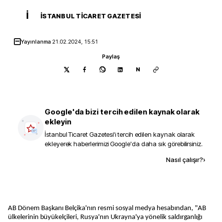
İ
İSTANBUL TICARET GAZETESI
Yayınlanma
21.02.2024, 15:51
Paylaş
N
Google'da bizi tercih edilen kaynak olarak
ekleyin
İstanbul Ticaret Gazetesi
'i tercih edilen kaynak olarak
ekleyerek haberlerimizi Google'da daha sık görebilirsiniz.
Kaynak ekle
Nasıl çalışır?
›
AB Dönem Başkanı Belçika'nın resmi sosyal medya hesabından, "AB
ülkelerinin büyükelçileri, Rusya'nın Ukrayna'ya yönelik saldırganlığı