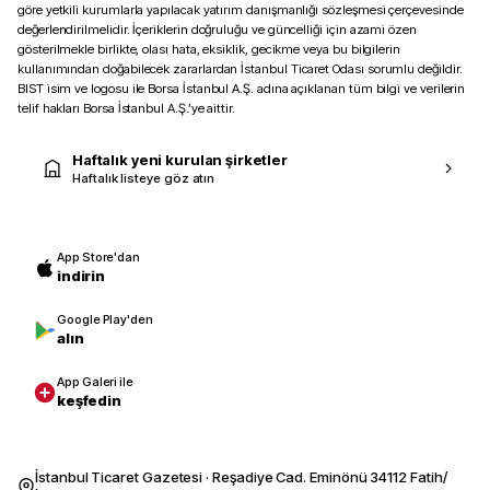
göre yetkili kurumlarla yapılacak yatırım danışmanlığı sözleşmesi çerçevesinde
değerlendirilmelidir. İçeriklerin doğruluğu ve güncelliği için azami özen
gösterilmekle birlikte, olası hata, eksiklik, gecikme veya bu bilgilerin
kullanımından doğabilecek zararlardan İstanbul Ticaret Odası sorumlu değildir.
BIST isim ve logosu ile Borsa İstanbul A.Ş. adına açıklanan tüm bilgi ve verilerin
telif hakları Borsa İstanbul A.Ş.’ye aittir.
Haftalık yeni kurulan şirketler
Haftalık listeye göz atın
App Store'dan
indirin
Google Play'den
alın
App Galeri ile
keşfedin
İstanbul Ticaret Gazetesi · Reşadiye Cad. Eminönü 34112 Fatih/