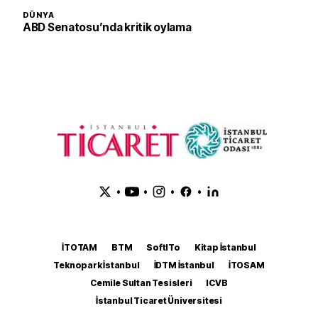
DÜNYA
ABD Senatosu’nda kritik oylama
•
•
•
•
İTOTAM
BTM
SoftITo
Kitap İstanbul
Teknopark İstanbul
İDTM İstanbul
İTOSAM
Cemile Sultan Tesisleri
ICVB
İstanbul Ticaret Üniversitesi