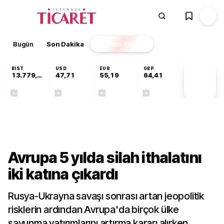
Bugün
Son Dakika
Finans
EKSTRA
BIST
USD
EUR
GBP
13.779,39
47,71
55,19
64,41
PİYASA
VERİLERİ
-0,14%
+0,18%
+0,32%
+0,38%
Dünya
Avrupa 5 yılda silah ithalatını
iki katına çıkardı
Rusya-Ukrayna savaşı sonrası artan jeopolitik
risklerin ardından Avrupa'da birçok ülke
savunma yatırımlarını artırma kararı alırken,