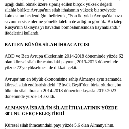
uçağı dahil olmak üzere sipariş edilen birçok yüksek değerli
silahla birlikte Avrupa'nın silah ithalatının yüksek bir seviyede
kalmasının beklendiğini belirterek, "Son iki yılda Avrupa'da hava
savunma sistemlerine yönelik talebin de arttığını gördük. Bu talep
Rusya'nın Ukrayna'yı havadan bombalamasından kaynaklandı."
ifadelerini kullandı.
BATI EN BÜYÜK SİLAH İHRACATÇISI
ABD ve Batı Avrupa ülkelerinin 2014-2018 döneminde yüzde 62
olan küresel silah ihracatındaki payının, 2019-2023 döneminde
yüzde 72'ye yükselmesi de dikkati çekti.
Avrupa’nın en büyük ekonomisine sahip Almanya aynı zamanda
küresel silah endüstrisindeki "Büyük Beşli"den birisi olurken, bu
ülkenin silah ihracatı 2014-2018 dönemine kıyasla 2019-2023
döneminde yüzde 14 azaldı.
ALMANYA İSRAİL’İN SİLAH İTHALATININ YÜZDE
30'UNU GERÇEKLEŞTİRDİ
Küresel silah ihracatındaki payı yüzde 5,6 olan Almanya'nın,