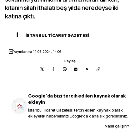
kıtanın silah ithalatı beş yılda neredeyse iki
katına çıktı.
İ
İSTANBUL TICARET GAZETESI
Yayınlanma
11.03.2024, 14:06
Paylaş
N
Google'da bizi tercih edilen kaynak olarak
ekleyin
İstanbul Ticaret Gazetesi
'i tercih edilen kaynak olarak
ekleyerek haberlerimizi Google'da daha sık görebilirsiniz.
Kaynak ekle
Nasıl çalışır?
›