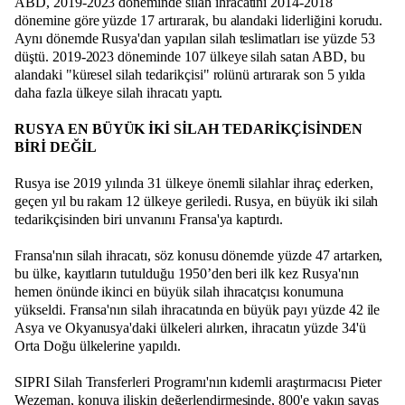
ABD, 2019-2023 döneminde silah ihracatını 2014-2018
dönemine göre yüzde 17 artırarak, bu alandaki liderliğini korudu.
Aynı dönemde Rusya'dan yapılan silah teslimatları ise yüzde 53
düştü. 2019-2023 döneminde 107 ülkeye silah satan ABD, bu
alandaki "küresel silah tedarikçisi" rolünü artırarak son 5 yılda
daha fazla ülkeye silah ihracatı yaptı.
RUSYA EN BÜYÜK İKİ SİLAH TEDARİKÇİSİNDEN
BİRİ DEĞİL
Rusya ise 2019 yılında 31 ülkeye önemli silahlar ihraç ederken,
geçen yıl bu rakam 12 ülkeye geriledi. Rusya, en büyük iki silah
tedarikçisinden biri unvanını Fransa'ya kaptırdı.
Fransa'nın silah ihracatı, söz konusu dönemde yüzde 47 artarken,
bu ülke, kayıtların tutulduğu 1950’den beri ilk kez Rusya'nın
hemen önünde ikinci en büyük silah ihracatçısı konumuna
yükseldi. Fransa'nın silah ihracatında en büyük payı yüzde 42 ile
Asya ve Okyanusya'daki ülkeleri alırken, ihracatın yüzde 34'ü
Orta Doğu ülkelerine yapıldı.
SIPRI Silah Transferleri Programı'nın kıdemli araştırmacısı Pieter
Wezeman, konuya ilişkin değerlendirmesinde, 800'e yakın savaş