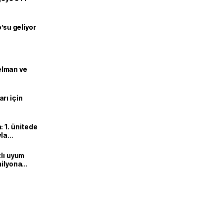
o’su geliyor
lman ve
rı için
 1. ünitede
yla
zlı uyum
milyona