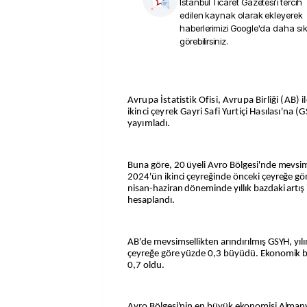
İstanbul Ticaret Gazetesi
'i tercih
edilen kaynak olarak ekleyerek
haberlerimizi Google'da daha sı
görebilirsiniz.
Avrupa İstatistik Ofisi, Avrupa Birliği (AB) i
ikinci çeyrek Gayri Safi Yurtiçi Hasılası'na (G
yayımladı.
Buna göre, 20 üyeli Avro Bölgesi'nde mevsims
2024'ün ikinci çeyreğinde önceki çeyreğe gö
nisan-haziran döneminde yıllık bazdaki artış 
hesaplandı.
AB'de mevsimsellikten arındırılmış GSYH, yılı
çeyreğe göre yüzde 0,3 büyüdü. Ekonomik b
0,7 oldu.
Avro Bölgesi'nin en büyük ekonomisi Almanya