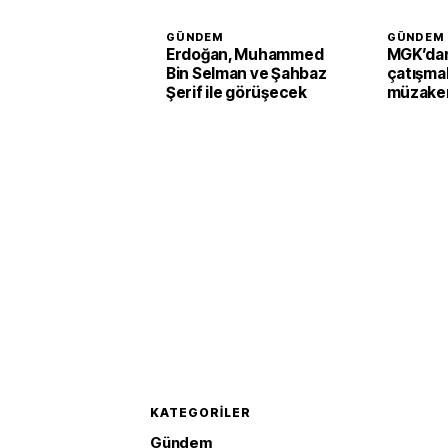
GÜNDEM
GÜNDEM
Erdoğan, Muhammed
MGK’dan
Bin Selman ve Şahbaz
çatışmal
Şerif ile görüşecek
müzaker
KATEGORILER
Gündem