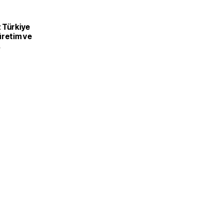
 Türkiye
üretim ve
recek