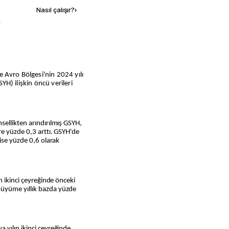
Nasıl çalışır?
›
k
le Avro Bölgesi'nin 2024 yılı
SYH) ilişkin öncü verileri
ellikten arındırılmış GSYH,
re yüzde 0,3 arttı. GSYH'de
ise yüzde 0,6 olarak
n ikinci çeyreğinde önceki
üyüme yıllık bazda yüzde
 yılın ikinci çeyreğinde