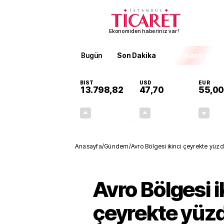
Ekonomiden haberiniz var!
Bugün
Son Dakika
Finans
EKST
BIST
USD
EUR
13.798,82
47,70
55,00
+0,70%
+0,16%
95,68
0,08
Anasayfa
/
Gündem
/
Avro Bölgesi ikinci çeyrekte yüz
Avro Bölgesi i
çeyrekte yüz