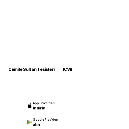
M
Cemile Sultan Tesisleri
ICVB
App Store'dan
indirin
Google Play'den
alın