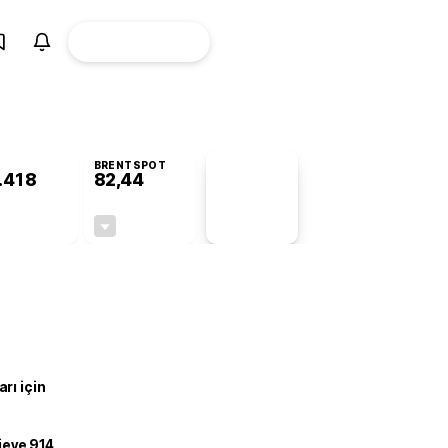
ÜYE
CANLI BORSA
Girişi
BRENTSPOT
.418
82,44
PİYASA
VERİLERİ
-0,16%
-0,41%
+0,00
-0,34
rı için
ojeye 914