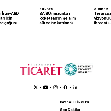
GÜNDEM
GÜNDEM
 İran-ABD
BAİBÜ mezunları
Terörsüz
arı için
Roketsan’ın işe alım
vizyonu 
e çağrısı
sürecine katılacak
ihracatı
güçlendi
•
•
•
•
FAYDALI LINKLER
Son Dakika