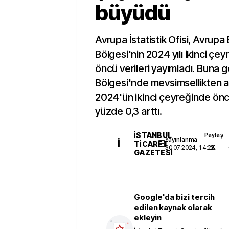
büyüdü
Avrupa İstatistik Ofisi, Avrupa B
Bölgesi'nin 2024 yılı ikinci çey
öncü verileri yayımladı. Buna g
Bölgesi'nde mevsimsellikten a
2024'ün ikinci çeyreğinde ön
yüzde 0,3 arttı.
İSTANBUL
Paylaş
Yayınlanma
İ
TICARET
30.07.2024, 14:23
GAZETESI
Google'da bizi tercih
edilen kaynak olarak
ekleyin