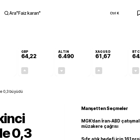
Ara
"
Faiz kararı
"
Ctrl K
RA
GBP
ALTIN
XAGUSD
BTC
64,22
6.490
61,67
64
-0,02%
+0,08%
-0,04%
+0,28%
-0,01
0,05
-2,75
0,17
de 0,3 büyüdü
Manşetten Seçmeler
kinci
MGK’dan İran-ABD çatışmala
müzakere çağrısı
de 0,3
Sıfır atık hedefi için 161 pr