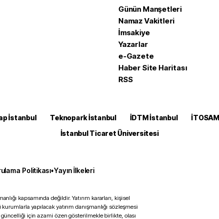
Günün Manşetleri
Namaz Vakitleri
İmsakiye
Yazarlar
e-Gazete
Haber Site Haritası
RSS
ap İstanbul
Teknopark İstanbul
İDTM İstanbul
İTOSA
İstanbul Ticaret Üniversitesi
ulama Politikası
•
Yayın İlkeleri
anlığı kapsamında değildir. Yatırım kararları, kişisel
ili kurumlarla yapılacak yatırım danışmanlığı sözleşmesi
 güncelliği için azami özen gösterilmekle birlikte, olası