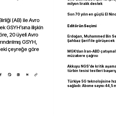
milyon liralık destek
Son 70 yılın en güçlü El Nin
irliği (AB) ile Avro
Editörün Seçimi
rek GSYH’sına ilişkin
öre, 20 üyeli Avro
Erdoğan, Muhammed Bin Se
Şahbaz Şerif ile görüşecek
rındırılmış GSYH,
ceki çeyreğe göre
MGK’dan İran-ABD çatışmala
müzakere çağrısı
Akkuyu NGS'de kritik aşama:
türbin tesisi testleri başarı
N
tamamlandı
Türkiye 5G teknolojisine hı
sağladı: Abone sayısı 44,5 
ulaştı
Kaynak ekle