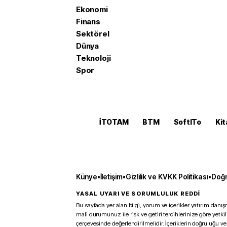
Ekonomi
Finans
Sektörel
Dünya
Teknoloji
Spor
İTOTAM
BTM
SoftITo
Kit
Künye
•
İletişim
•
Gizlilik ve KVKK Politikası
•
Doğr
YASAL UYARI VE SORUMLULUK REDDİ
Bu sayfada yer alan bilgi, yorum ve içerikler yatırım danışm
mali durumunuz ile risk ve getiri tercihlerinize göre yetk
çerçevesinde değerlendirilmelidir. İçeriklerin doğruluğu ve