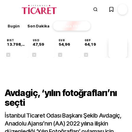
Bugün
Son Dakika
Finans
EKSTRA
BIST
USD
EUR
GBP
13.798,82
47,59
54,96
64,19
PİYASA
VERİLERİ
+0,70%
+0,05%
-0,09%
+0,14%
Gündem
Avdagiç, ‘yılın fotoğrafları’nı
seçti
İstanbul Ticaret Odası Başkanı Şekib Avdagiç,
Anadolu Ajansı’nın (AA) 2022 yılına ilişkin
düzenlediği ‘Yılın Fotoğrafları’ oylaması için