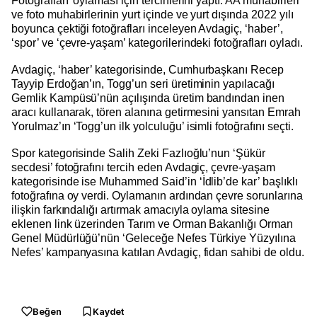
Fotoğrafları’ oylaması için tercihlerini yaptı. AA muhabirleri
ve foto muhabirlerinin yurt içinde ve yurt dışında 2022 yılı
boyunca çektiği fotoğrafları inceleyen Avdagiç, ‘haber’,
‘spor’ ve ‘çevre-yaşam’ kategorilerindeki fotoğrafları oyladı.
Avdagiç, ‘haber’ kategorisinde, Cumhurbaşkanı Recep
Tayyip Erdoğan’ın, Togg’un seri üretiminin yapılacağı
Gemlik Kampüsü’nün açılışında üretim bandından inen
aracı kullanarak, tören alanına getirmesini yansıtan Emrah
Yorulmaz’ın ‘Togg’un ilk yolculuğu’ isimli fotoğrafını seçti.
Spor kategorisinde Salih Zeki Fazlıoğlu’nun ‘Şükür
secdesi’ fotoğrafını tercih eden Avdagiç, çevre-yaşam
kategorisinde ise Muhammed Said’in ‘İdlib’de kar’ başlıklı
fotoğrafına oy verdi. Oylamanın ardından çevre sorunlarına
ilişkin farkındalığı artırmak amacıyla oylama sitesine
eklenen link üzerinden Tarım ve Orman Bakanlığı Orman
Genel Müdürlüğü’nün ‘Geleceğe Nefes Türkiye Yüzyılına
Nefes’ kampanyasına katılan Avdagiç, fidan sahibi de oldu.
Beğen
Kaydet