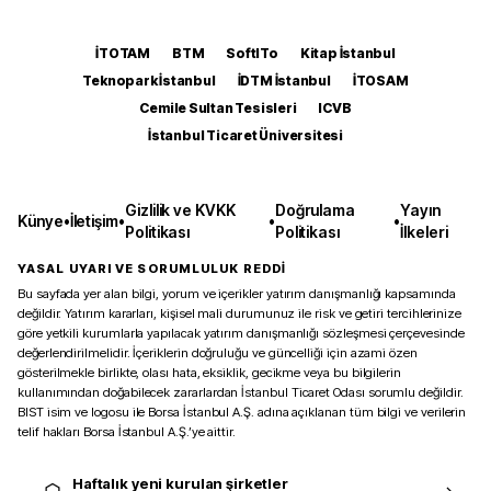
İTOTAM
BTM
SoftITo
Kitap İstanbul
Teknopark İstanbul
İDTM İstanbul
İTOSAM
Cemile Sultan Tesisleri
ICVB
İstanbul Ticaret Üniversitesi
Gizlilik ve KVKK
Doğrulama
Yayın
Künye
•
İletişim
•
•
•
Politikası
Politikası
İlkeleri
YASAL UYARI VE SORUMLULUK REDDİ
Bu sayfada yer alan bilgi, yorum ve içerikler yatırım danışmanlığı kapsamında
değildir. Yatırım kararları, kişisel mali durumunuz ile risk ve getiri tercihlerinize
göre yetkili kurumlarla yapılacak yatırım danışmanlığı sözleşmesi çerçevesinde
değerlendirilmelidir. İçeriklerin doğruluğu ve güncelliği için azami özen
gösterilmekle birlikte, olası hata, eksiklik, gecikme veya bu bilgilerin
kullanımından doğabilecek zararlardan İstanbul Ticaret Odası sorumlu değildir.
BIST isim ve logosu ile Borsa İstanbul A.Ş. adına açıklanan tüm bilgi ve verilerin
telif hakları Borsa İstanbul A.Ş.’ye aittir.
Haftalık yeni kurulan şirketler