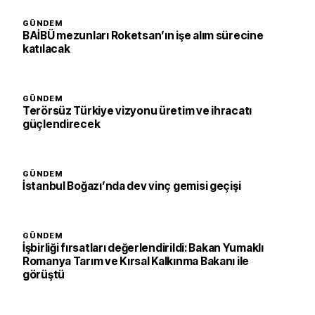
GÜNDEM
BAİBÜ mezunları Roketsan’ın işe alım sürecine
katılacak
GÜNDEM
Terörsüz Türkiye vizyonu üretim ve ihracatı
güçlendirecek
GÜNDEM
İstanbul Boğazı’nda dev vinç gemisi geçişi
GÜNDEM
İşbirliği fırsatları değerlendirildi: Bakan Yumaklı
Romanya Tarım ve Kırsal Kalkınma Bakanı ile
görüştü