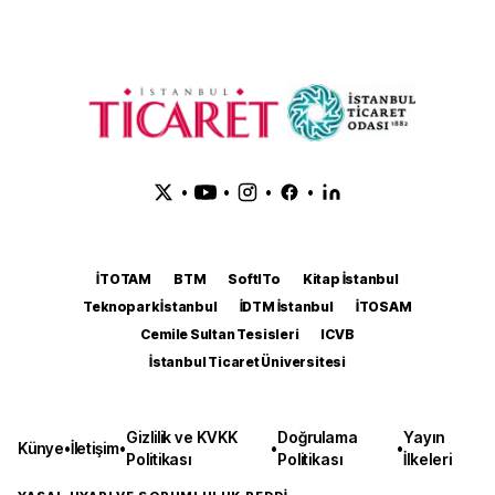
•
•
•
•
İTOTAM
BTM
SoftITo
Kitap İstanbul
Teknopark İstanbul
İDTM İstanbul
İTOSAM
Cemile Sultan Tesisleri
ICVB
İstanbul Ticaret Üniversitesi
Gizlilik ve KVKK
Doğrulama
Yayın
Künye
•
İletişim
•
•
•
Politikası
Politikası
İlkeleri