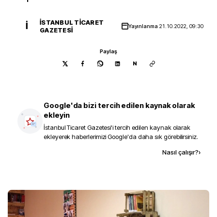
İSTANBUL TICARET
İ
Yayınlanma
21.10.2022, 09:30
GAZETESI
Paylaş
N
Google'da bizi tercih edilen kaynak olarak
ekleyin
İstanbul Ticaret Gazetesi
'i tercih edilen kaynak olarak
ekleyerek haberlerimizi Google'da daha sık görebilirsiniz.
Kaynak ekle
Nasıl çalışır?
›