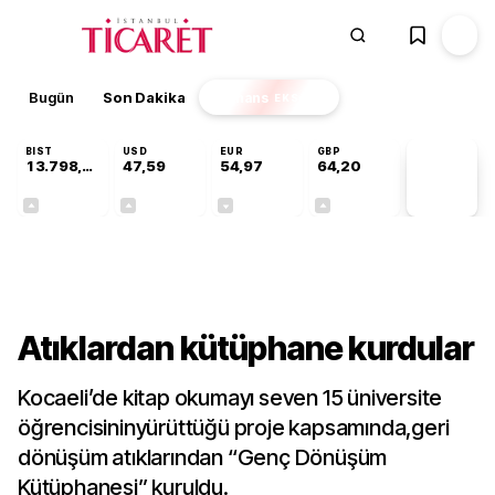
Bugün
Son Dakika
Finans
EKSTRA
BIST
USD
EUR
GBP
13.798,82
47,59
54,97
64,20
PİYASA
VERİLERİ
+0,70%
+0,06%
-0,07%
+0,15%
Gündem
Atıklardan kütüphane kurdular
Kocaeli’de kitap okumayı seven 15 üniversite
öğrencisininyürüttüğü proje kapsamında,geri
dönüşüm atıklarından “Genç Dönüşüm
Kütüphanesi” kuruldu.