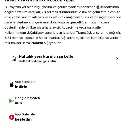
YASAL UYARI VE SORUMLULUK REDDİ
Bu sayfada yer alan bilgi, yorum ve içerikler yatırım danışmanlığı kapsamında
değildir. Yatırım kararları, kişisel mali durumunuz ile risk ve getiri tercihlerinize
göre yetkili kurumlarla yapılacak yatırım danışmanlığı sözleşmesi çerçevesinde
değerlendirilmelidir. İçeriklerin doğruluğu ve güncelliği için azami özen
gösterilmekle birlikte, olası hata, eksiklik, gecikme veya bu bilgilerin
kullanımından doğabilecek zararlardan İstanbul Ticaret Odası sorumlu değildir.
BIST isim ve logosu ile Borsa İstanbul A.Ş. adına açıklanan tüm bilgi ve verilerin
telif hakları Borsa İstanbul A.Ş.’ye aittir.
Haftalık yeni kurulan şirketler
Haftalık listeye göz atın
App Store'dan
indirin
Google Play'den
alın
App Galeri ile
keşfedin