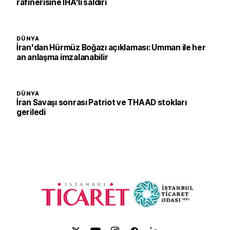
rafinerisine İHA'lı saldırı
DÜNYA
İran'dan Hürmüz Boğazı açıklaması: Umman ile her
an anlaşma imzalanabilir
DÜNYA
İran Savaşı sonrası Patriot ve THAAD stokları
geriledi