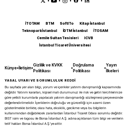
•
•
•
•
İTOTAM
BTM
SoftITo
Kitap İstanbul
Teknopark İstanbul
İDTM İstanbul
İTOSAM
Cemile Sultan Tesisleri
ICVB
İstanbul Ticaret Üniversitesi
Gizlilik ve KVKK
Doğrulama
Yayın
Künye
•
İletişim
•
•
•
Politikası
Politikası
İlkeleri
YASAL UYARI VE SORUMLULUK REDDİ
Bu sayfada yer alan bilgi, yorum ve içerikler yatırım danışmanlığı kapsamında
değildir. Yatırım kararları, kişisel mali durumunuz ile risk ve getiri tercihlerinize
göre yetkili kurumlarla yapılacak yatırım danışmanlığı sözleşmesi çerçevesinde
değerlendirilmelidir. İçeriklerin doğruluğu ve güncelliği için azami özen
gösterilmekle birlikte, olası hata, eksiklik, gecikme veya bu bilgilerin
kullanımından doğabilecek zararlardan İstanbul Ticaret Odası sorumlu değildir.
BIST isim ve logosu ile Borsa İstanbul A.Ş. adına açıklanan tüm bilgi ve verilerin
telif hakları Borsa İstanbul A.Ş.’ye aittir.