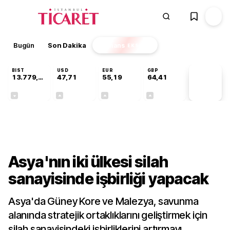
Bugün
Son Dakika
Finans
EKSTRA
BIST
USD
EUR
GBP
13.779,39
47,71
55,19
64,41
PİYASA
VERİLERİ
-0,14%
+0,18%
+0,32%
+0,38%
Dünya
Asya'nın iki ülkesi silah
sanayisinde işbirliği yapacak
Asya'da Güney Kore ve Malezya, savunma
alanında stratejik ortaklıklarını geliştirmek için
silah sanayisindeki işbirliklerini artırmayı