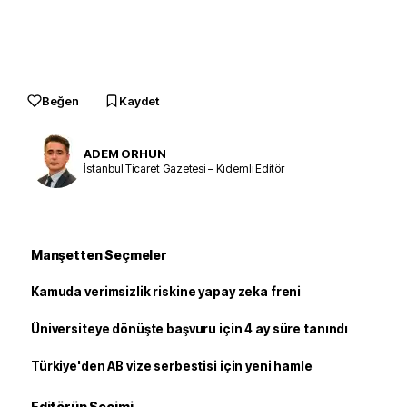
Beğen
Kaydet
ADEM ORHUN
İstanbul Ticaret Gazetesi – Kıdemli Editör
Manşetten Seçmeler
Kamuda verimsizlik riskine yapay zeka freni
Üniversiteye dönüşte başvuru için 4 ay süre tanındı
Türkiye'den AB vize serbestisi için yeni hamle
Editörün Seçimi