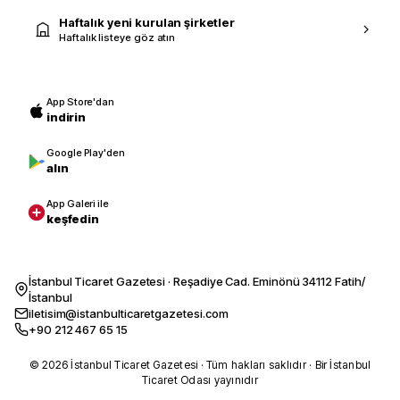
Haftalık yeni kurulan şirketler
Haftalık listeye göz atın
App Store'dan
indirin
Google Play'den
alın
App Galeri ile
keşfedin
İstanbul Ticaret Gazetesi · Reşadiye Cad. Eminönü 34112 Fatih/
İstanbul
iletisim@istanbulticaretgazetesi.com
+90 212 467 65 15
© 2026 İstanbul Ticaret Gazetesi · Tüm hakları saklıdır · Bir İstanbul
Ticaret Odası yayınıdır