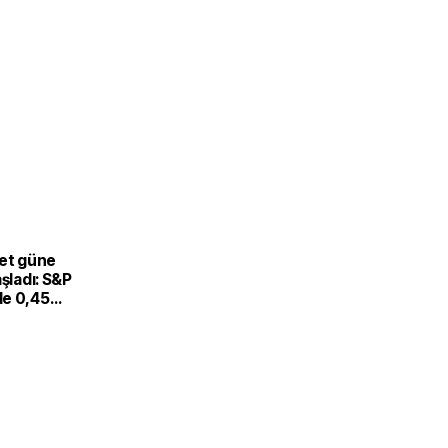
eet güne
aşladı: S&P
e 0,45