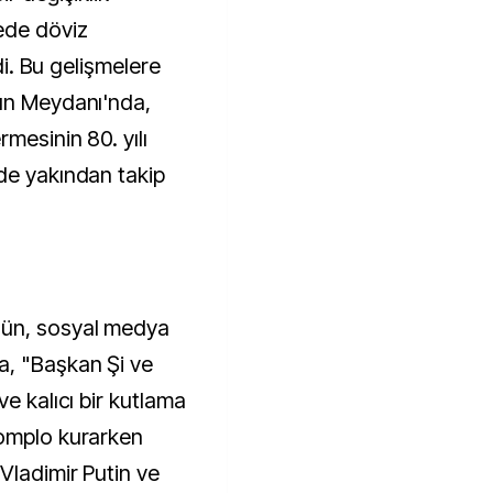
ede döviz
rdi. Bu gelişmelere
mın Meydanı'nda,
mesinin 80. yılı
de yakından takip
ün, sosyal medya
a, "Başkan Şi ve
e kalıcı bir kutlama
komplo kurarken
Vladimir Putin ve