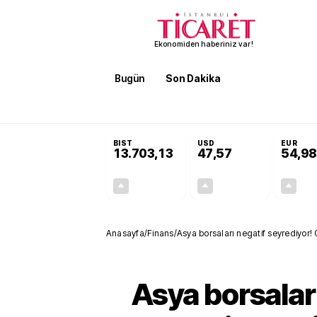
Ekonomiden haberiniz var!
Bugün
Son Dakika
Finans
EKST
SON DAKİKA
ABD ile İran anlaşacak mı? Cuma’ya kadar y
BIST
USD
EUR
13.703,13
47,57
54,98
+0,11%
+0,09%
15,20
0,04
Anasayfa
/
Finans
/
Asya borsaları negatif seyrediyor! G
Asya borsalar