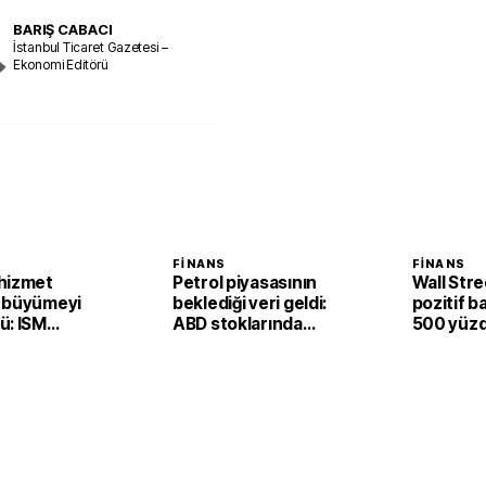
BARIŞ CABACI
İstanbul Ticaret Gazetesi –
Ekonomi Editörü
FINANS
FINANS
hizmet
Petrol piyasasının
Wall Str
 büyümeyi
beklediği veri geldi:
pozitif b
ü: ISM
ABD stoklarında
500 yüzd
54,1’e çıktı
sürpriz artış
yükseldi