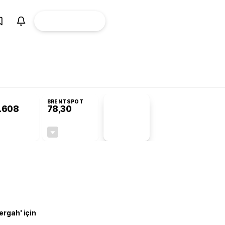
ÜYE
CANLI BORSA
Girişi
lifin ayrıntıları
Gram altın 6.400 TL’yi geçti: Son 1 ayın zirvesi! Altın yüks
BRENTSPOT
.608
78,30
PİYASA
VERİLERİ
+0,80%
-0,17%
+0,00
-0,13
ergah' için