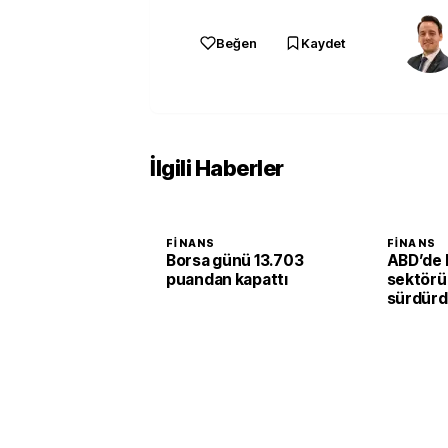
Beğen
Kaydet
İlgili Haberler
FINANS
FINANS
Borsa günü 13.703
ABD’de 
puandan kapattı
sektörü
sürdürd
endeksi 