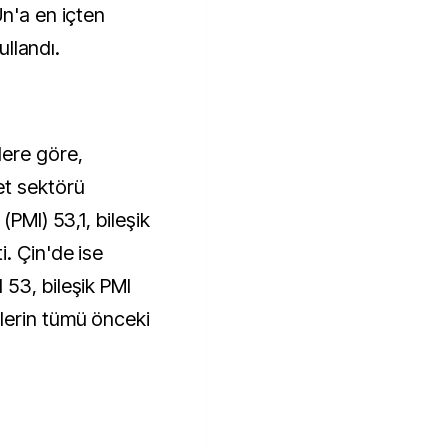
Un'a en içten
ullandı.
lere göre,
et sektörü
(PMI) 53,1, bileşik
. Çin'de ise
53, bileşik PMI
lerin tümü önceki