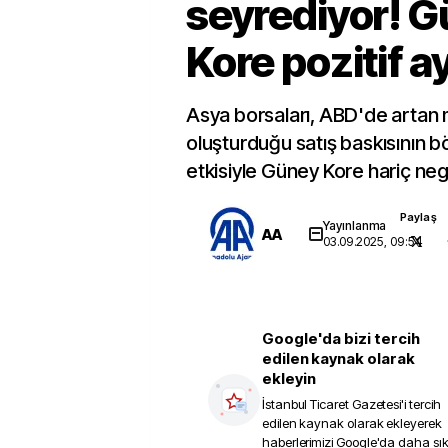
seyrediyor! 
Kore pozitif ay
Asya borsaları, ABD'de artan m
oluşturduğu satış baskısının b
etkisiyle Güney Kore hariç neg
Paylaş
Yayınlanma
AA
03.09.2025, 09:54
Google'da bizi tercih
edilen kaynak olarak
ekleyin
İstanbul Ticaret Gazetesi
'i tercih
edilen kaynak olarak ekleyerek
haberlerimizi Google'da daha sı