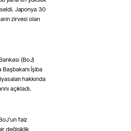
kseldi. Japonya 30
ların zirvesi olan
Bankası (BoJ)
 Başbakanı İşiba
iyasaları hakkında
ını açıkladı.
BoJ'un faiz
r değişiklik