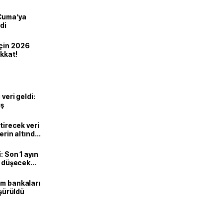
 Cuma’ya
di
için 2026
ikkat!
veri geldi:
ış
ştirecek veri
lerin altında
: Son 1 ayın
i, düşecek
ım bankaları
üşürüldü