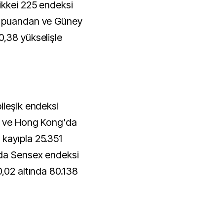
ikkei 225 endeksi
0 puandan ve Güney
,38 yükselişle
ileşik endeksi
a ve Hong Kong'da
kayıpla 25.351
'da Sensex endeksi
0,02 altında 80.138