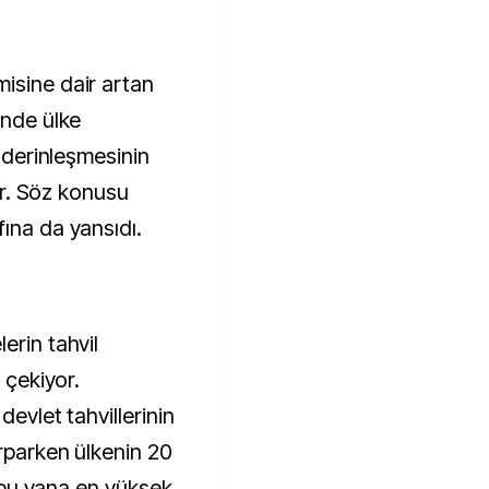
inde ülke
n derinleşmesinin
yor. Söz konusu
ına da yansıdı.
erin tahvil
 çekiyor.
devlet tahvillerinin
arparken ülkenin 20
an bu yana en yüksek