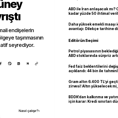
Güney
ABD ile İran anlaşacak mı?
rıştı
kadar yüzde 50 ihtimal veril
Daha yüksek emekli maaşı 
avantajı: Dilekçe tarihine d
ali endişelerin
ölgeye taşınmasının
Editörün Seçimi
atif seyrediyor.
Petrol piyasasının beklediği 
ABD stoklarında sürpriz art
N
Fed faiz beklentilerini deği
açıklandı: 44 bin ile tahmin
kaldı
Gram altın 6.400 TL’yi geçti
zirvesi! Altın yükselecek m
mi?
BDDK’dan kalkınma ve yatır
Kaynak ekle
için karar: Kredi sınırları d
Nasıl çalışır?
›
k