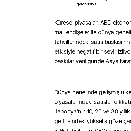
görebilirsiniz.
Küresel piyasalar, ABD ekonomisine dair artan
mali endişeler ile dünya genel
tahvillerindeki satış baskısını
etkisiyle negatif bir seyir izli
baskılar yeni günde Asya taraf
Dünya genelinde gelişmiş ülkel
piyasalarındaki satışlar dikkati
Japonya'nın 10, 20 ve 30 yıllık 
getirisindeki yükseliş göze ç
yıllık tahvil faizi 2000 yılınd