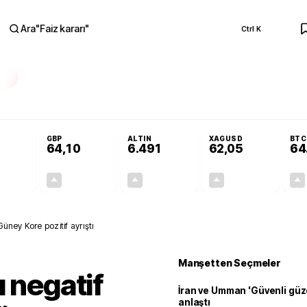
Ara
"
Faiz kararı
"
Ctrl K
RA
üzde 50 ihtimal verildi
Terörsüz Türkiye Yasası Meclis’te: İşte 10 soruda tek
GBP
ALTIN
XAGUSD
BTC
64,10
6.491
62,05
64
+0,24%
+0,17%
+4,17%
+4,23%
0,13
0,11
259,82
2,52
üney Kore pozitif ayrıştı
Manşetten Seçmeler
ı negatif
İran ve Umman 'Güvenli güz
anlaştı