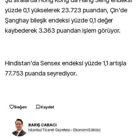
Şu sıralarda Hong Kong'da Hang Seng endeksi
yüzde 0,1 yükselerek 23.723 puandan, Çin'de
Şanghay bileşik endeksi yüzde 0,1 değer
kaybederek 3.363 puandan işlem görüyor.
Hindistan'da Sensex endeksi yüzde 1,1 artışla
77.753 puanda seyrediyor.
Beğen
Kaydet
BARIŞ CABACI
İstanbul Ticaret Gazetesi – Ekonomi Editörü