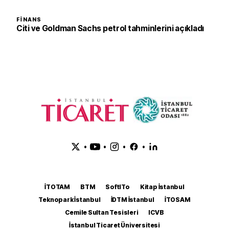
FINANS
Citi ve Goldman Sachs petrol tahminlerini açıkladı
•
•
•
•
İTOTAM
BTM
SoftITo
Kitap İstanbul
Teknopark İstanbul
İDTM İstanbul
İTOSAM
Cemile Sultan Tesisleri
ICVB
İstanbul Ticaret Üniversitesi