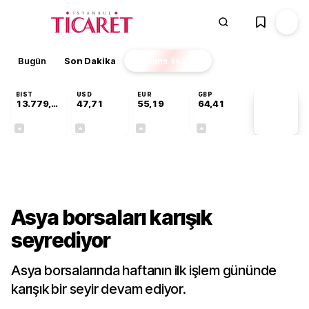
Bugün
Son Dakika
Finans
EKSTRA
BIST
USD
EUR
GBP
13.779,39
47,71
55,19
64,41
PİYASA
VERİLERİ
-0,14%
+0,18%
+0,32%
+0,38%
Finans
Asya borsaları karışık
seyrediyor
Asya borsalarında haftanın ilk işlem gününde
karışık bir seyir devam ediyor.