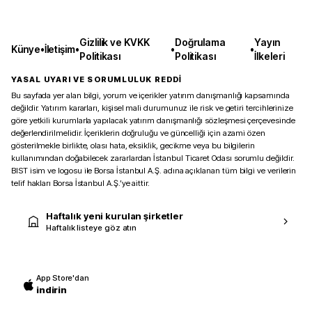
Gizlilik ve KVKK
Doğrulama
Yayın
Künye
•
İletişim
•
•
•
Politikası
Politikası
İlkeleri
YASAL UYARI VE SORUMLULUK REDDİ
Bu sayfada yer alan bilgi, yorum ve içerikler yatırım danışmanlığı kapsamında
değildir. Yatırım kararları, kişisel mali durumunuz ile risk ve getiri tercihlerinize
göre yetkili kurumlarla yapılacak yatırım danışmanlığı sözleşmesi çerçevesinde
değerlendirilmelidir. İçeriklerin doğruluğu ve güncelliği için azami özen
gösterilmekle birlikte, olası hata, eksiklik, gecikme veya bu bilgilerin
kullanımından doğabilecek zararlardan İstanbul Ticaret Odası sorumlu değildir.
BIST isim ve logosu ile Borsa İstanbul A.Ş. adına açıklanan tüm bilgi ve verilerin
telif hakları Borsa İstanbul A.Ş.’ye aittir.
Haftalık yeni kurulan şirketler
Haftalık listeye göz atın
App Store'dan
indirin