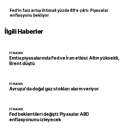
Fed’in faiz artışı ihtimali yüzde 88’e çıktı: Piyasalar
enflasyonu bekliyor
İlgili Haberler
FINANS
Emtia piyasalarında Fed ve İran etkisi: Altın yükseldi,
Brent düştü
FINANS
Avrupa'da doğal gaz stokları alarm veriyor
FINANS
Fed beklentileri değişti: Piyasalar ABD
enflasyonunu izleyecek