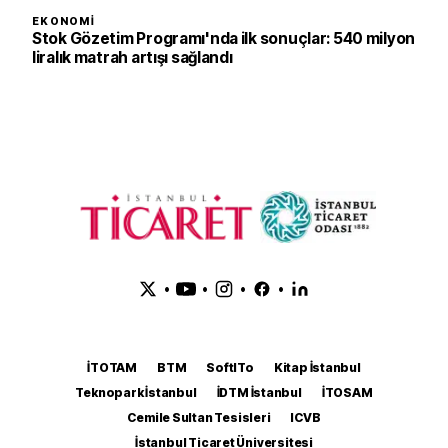
EKONOMI
Stok Gözetim Programı'nda ilk sonuçlar: 540 milyon
liralık matrah artışı sağlandı
•
•
•
•
İTOTAM
BTM
SoftITo
Kitap İstanbul
Teknopark İstanbul
İDTM İstanbul
İTOSAM
Cemile Sultan Tesisleri
ICVB
İstanbul Ticaret Üniversitesi