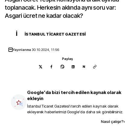
toplanacak. Herkesin aklında aynı soru var:
Asgari ücret ne kadar olacak?
İ
İSTANBUL TICARET GAZETESI
Yayınlanma
30.10.2024, 11:56
Paylaş
N
Google'da bizi tercih edilen kaynak olarak
ekleyin
İstanbul Ticaret Gazetesi
'i tercih edilen kaynak olarak
ekleyerek haberlerimizi Google'da daha sık görebilirsiniz.
Kaynak ekle
Nasıl çalışır?
›