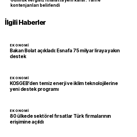
Gümrük vergisiz ithalatta yeni karar: Tarife
kontenjanları belirlendi
İlgili Haberler
EKONOMI
Bakan Bolat açıkladı: Esnafa 75 milyar liraya yakın
destek
EKONOMI
KOSGEB’den temiz enerji ve iklim teknolojilerine
yeni destek programı
EKONOMI
80 ülkede sektörel fırsatlar Türk firmalarının
erişimine açıldı