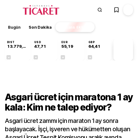
Bugün
Son Dakika
Finans
EKSTRA
BIST
USD
EUR
GBP
13.779,39
47,71
55,19
64,41
PİYASA
VERİLERİ
-0,14%
+0,18%
+0,32%
+0,38%
Ekonomi
Asgari ücret için maratona 1 ay
kala: Kim ne talep ediyor?
Asgari ücret zammı için maraton 1 ay sonra
başlayacak. İşçi, işveren ve hükümetten oluşan
Asgari Ücret Tespit Komisyonu aralık ayında