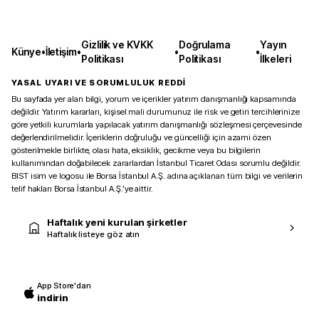
Gizlilik ve KVKK
Doğrulama
Yayın
Künye
•
İletişim
•
•
•
Politikası
Politikası
İlkeleri
YASAL UYARI VE SORUMLULUK REDDİ
Bu sayfada yer alan bilgi, yorum ve içerikler yatırım danışmanlığı kapsamında
değildir. Yatırım kararları, kişisel mali durumunuz ile risk ve getiri tercihlerinize
göre yetkili kurumlarla yapılacak yatırım danışmanlığı sözleşmesi çerçevesinde
değerlendirilmelidir. İçeriklerin doğruluğu ve güncelliği için azami özen
gösterilmekle birlikte, olası hata, eksiklik, gecikme veya bu bilgilerin
kullanımından doğabilecek zararlardan İstanbul Ticaret Odası sorumlu değildir.
BIST isim ve logosu ile Borsa İstanbul A.Ş. adına açıklanan tüm bilgi ve verilerin
telif hakları Borsa İstanbul A.Ş.’ye aittir.
Haftalık yeni kurulan şirketler
Haftalık listeye göz atın
App Store'dan
indirin