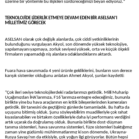
üzerine bir yöntemle bu ilişkileri sürdüreceğimizi beyan ediyoruz."
TEKNOLOJİDE LİDERLİK ETMEYE DEVAM EDEN BİR ASELSAN'I
MİLLETİMİZ GÖRECEK
ASELSAN olarak çok değişik alanlarda, çok ciddi yetkinliklerinin
bulunduğunu vurgulayan Akyol, son dönemde yüksek teknolojiye,
yapılamayanı yapmaya, zorluk seviyesi yüksek, orta ve küçük ölçekli
firmaların yapamadığı niş alanlara odaklandıklarını aktardı.
Fuara hava savunmada 4 yeni ürünle geldiklerini, bunların son derece
karışık sistemler olduğunu anlatan Ahmet Akyol, şunları kaydetti:
“Çok ileri seviye teknolojilerdeki radarlarımızı getirdik. Milli Muharip
Uçağımızdan İHA’larımıza, F16’larımıza entegre edeceğimiz, bununla
birlikte yine bu hava araçlarının en kritik bileşenlerinden kameraları
getirdik. Bir tanesini de geçtiğimiz günlerde tamamladık. Bu hafta da
uçuşunu bitirmiş olduk. Şunu söyleyebilirim muadilleriyle çok rahat
kıyaslanabilen ve birtakım özellikleriyle daha iyi performans verdiğini
artık uçarak da doğrulamış olduk. Bununla birlikte dost-düşman
tanıma sistemleri, hava savunma sistemleri, füze sistemleri baktığımız
zaman yine güdümlü mühimmatlarımız ki son dönemde, Ukrayna-
Rusya Savaşı’nın da etkisiyle, çok yoğun ilgi görüyorlar. Bütün hepsi