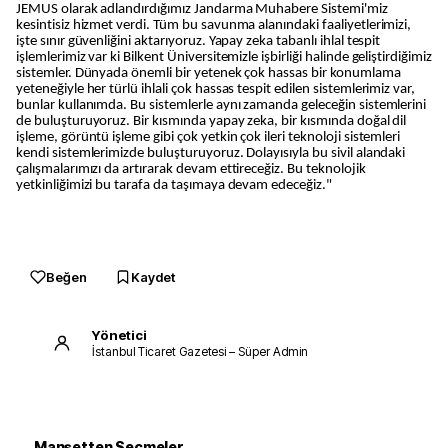
JEMUS olarak adlandırdığımız Jandarma Muhabere Sistemi'miz
kesintisiz hizmet verdi. Tüm bu savunma alanındaki faaliyetlerimizi,
işte sınır güvenliğini aktarıyoruz. Yapay zeka tabanlı ihlal tespit
işlemlerimiz var ki Bilkent Üniversitemizle işbirliği halinde geliştirdiğimiz
sistemler. Dünyada önemli bir yetenek çok hassas bir konumlama
yeteneğiyle her türlü ihlali çok hassas tespit edilen sistemlerimiz var,
bunlar kullanımda. Bu sistemlerle aynı zamanda geleceğin sistemlerini
de buluşturuyoruz. Bir kısmında yapay zeka, bir kısmında doğal dil
işleme, görüntü işleme gibi çok yetkin çok ileri teknoloji sistemleri
kendi sistemlerimizde buluşturuyoruz. Dolayısıyla bu sivil alandaki
çalışmalarımızı da artırarak devam ettireceğiz. Bu teknolojik
yetkinliğimizi bu tarafa da taşımaya devam edeceğiz."
Beğen
Kaydet
Yönetici
İstanbul Ticaret Gazetesi – Süper Admin
Manşetten Seçmeler