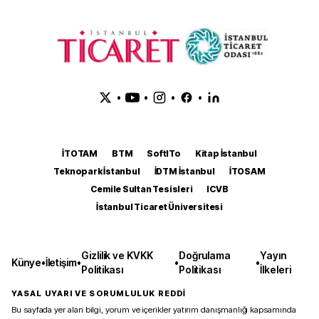
•
•
•
•
İTOTAM
BTM
SoftITo
Kitap İstanbul
Teknopark İstanbul
İDTM İstanbul
İTOSAM
Cemile Sultan Tesisleri
ICVB
İstanbul Ticaret Üniversitesi
Gizlilik ve KVKK
Doğrulama
Yayın
Künye
•
İletişim
•
•
•
Politikası
Politikası
İlkeleri
YASAL UYARI VE SORUMLULUK REDDİ
Bu sayfada yer alan bilgi, yorum ve içerikler yatırım danışmanlığı kapsamında