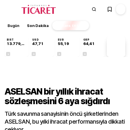
Bugün
Son Dakika
Finans
EKSTRA
BIST
USD
EUR
GBP
13.779,39
47,71
55,19
64,41
PİYASA
VERİLERİ
-0,14%
+0,18%
+0,32%
+0,38%
Teknoloji
ASELSAN bir yıllık ihracat
sözleşmesini 6 aya sığdırdı
Türk savunma sanayisinin öncü şirketlerinden
ASELSAN, bu yılki ihracat performansıyla dikkati
çekiyor.