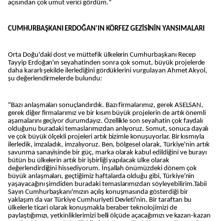
açısından çok umut verici gördüm."
CUMHURBAŞKANI ERDOĞAN'IN KÖRFEZ GEZİSİNİN YANSIMALARI
Orta Doğu'daki dost ve müttefik ülkelerin Cumhurbaşkanı Recep
Tayyip Erdoğan'ın seyahatinden sonra çok somut, büyük projelerde
daha kararlı şekilde ilerlediğini gördüklerini vurgulayan Ahmet Akyol,
şu değerlendirmelerde bulundu:
"Bazı anlaşmaları sonuçlandırdık. Bazı firmalarımız, gerek ASELSAN,
gerek diğer firmalarımız ve bir kısım büyük projelerin de artık önemli
aşamalarını geçiyor durumdayız. Özellikle son seyahatin çok faydalı
olduğunu buradaki temaslarımızdan anlıyoruz. Somut, sonuca dayalı
ve çok büyük ölçekli projeleri artık bizimle konuşuyorlar. Bir kısmıyla
ilerledik, imzaladık, imzalıyoruz. Ben, bölgesel olarak, Türkiye'nin artık
savunma sanayisinde bir güç, marka olarak kabul edildiğini ve burayı
bütün bu ülkelerin artık bir işbirliği yapılacak ülke olarak
değerlendirdiğini hissediyorum. İnşallah önümüzdeki dönem çok
büyük anlaşmaları, geçtiğimiz haftalarda olduğu gibi, Türkiye'nin
yaşayacağını şimdiden buradaki temaslarımızdan söyleyebilirim.Tabii
Sayın Cumhurbaşkanı'mızın açılış konuşmasında gösterdiği bir
yaklaşım da var Türkiye Cumhuriyeti Devleti'nin. Bir taraftan bu
ülkelerle ticari olarak konuşmakla beraber teknolojimizi de
paylaştığımızı, yetkinliklerimizi belli ölçüde açacağımızı ve kazan-kazan