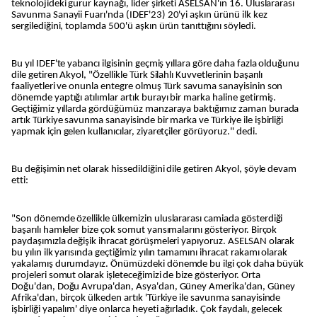
teknolojideki gurur kaynağı, lider şirketi ASELSAN'ın 16. Uluslararası
Savunma Sanayii Fuarı'nda (IDEF'23) 20'yi aşkın ürünü ilk kez
sergilediğini, toplamda 500'ü aşkın ürün tanıttığını söyledi.
Bu yıl IDEF'te yabancı ilgisinin geçmiş yıllara göre daha fazla olduğunu
dile getiren Akyol, "Özellikle Türk Silahlı Kuvvetlerinin başarılı
faaliyetleri ve onunla entegre olmuş Türk savuma sanayisinin son
dönemde yaptığı atılımlar artık burayı bir marka haline getirmiş.
Geçtiğimiz yıllarda gördüğümüz manzaraya baktığımız zaman burada
artık Türkiye savunma sanayisinde bir marka ve Türkiye ile işbirliği
yapmak için gelen kullanıcılar, ziyaretçiler görüyoruz." dedi.
Bu değişimin net olarak hissedildiğini dile getiren Akyol, şöyle devam
etti:
"Son dönemde özellikle ülkemizin uluslararası camiada gösterdiği
başarılı hamleler bize çok somut yansımalarını gösteriyor. Birçok
paydaşımızla değişik ihracat görüşmeleri yapıyoruz. ASELSAN olarak
bu yılın ilk yarısında geçtiğimiz yılın tamamını ihracat rakamı olarak
yakalamış durumdayız. Önümüzdeki dönemde bu ilgi çok daha büyük
projeleri somut olarak işleteceğimizi de bize gösteriyor. Orta
Doğu'dan, Doğu Avrupa'dan, Asya'dan, Güney Amerika'dan, Güney
Afrika'dan, birçok ülkeden artık 'Türkiye ile savunma sanayisinde
işbirliği yapalım' diye onlarca heyeti ağırladık. Çok faydalı, gelecek