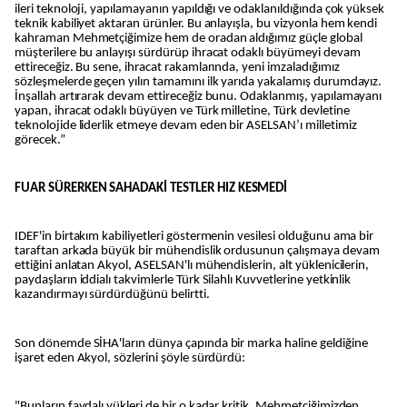
ileri teknoloji, yapılamayanın yapıldığı ve odaklanıldığında çok yüksek
teknik kabiliyet aktaran ürünler. Bu anlayışla, bu vizyonla hem kendi
kahraman Mehmetçiğimize hem de oradan aldığımız güçle global
müşterilere bu anlayışı sürdürüp ihracat odaklı büyümeyi devam
ettireceğiz. Bu sene, ihracat rakamlarında, yeni imzaladığımız
sözleşmelerde geçen yılın tamamını ilk yarıda yakalamış durumdayız.
İnşallah artırarak devam ettireceğiz bunu. Odaklanmış, yapılamayanı
yapan, ihracat odaklı büyüyen ve Türk milletine, Türk devletine
teknolojide liderlik etmeye devam eden bir ASELSAN’ı milletimiz
görecek.”
FUAR SÜRERKEN SAHADAKİ TESTLER HIZ KESMEDİ
IDEF'in birtakım kabiliyetleri göstermenin vesilesi olduğunu ama bir
taraftan arkada büyük bir mühendislik ordusunun çalışmaya devam
ettiğini anlatan Akyol, ASELSAN'lı mühendislerin, alt yüklenicilerin,
paydaşların iddialı takvimlerle Türk Silahlı Kuvvetlerine yetkinlik
kazandırmayı sürdürdüğünü belirtti.
Son dönemde SİHA'ların dünya çapında bir marka haline geldiğine
işaret eden Akyol, sözlerini şöyle sürdürdü:
"Bunların faydalı yükleri de bir o kadar kritik. Mehmetçiğimizden