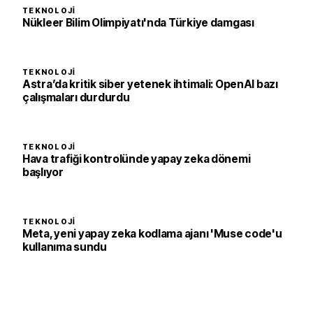
TEKNOLOJI
Nükleer Bilim Olimpiyatı'nda Türkiye damgası
TEKNOLOJI
Astra’da kritik siber yetenek ihtimali: OpenAI bazı
çalışmaları durdurdu
TEKNOLOJI
Hava trafiği kontrolünde yapay zeka dönemi
başlıyor
TEKNOLOJI
Meta, yeni yapay zeka kodlama ajanı 'Muse code'u
kullanıma sundu