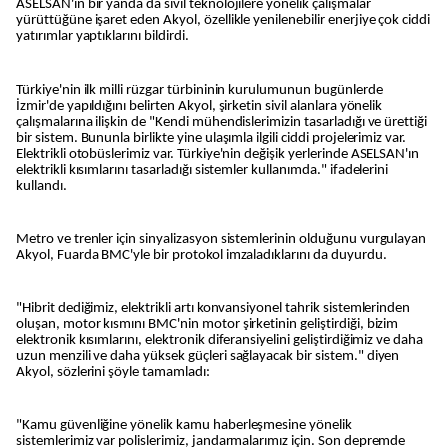
ASELSAN'ın bir yanda da sivil teknolojilere yönelik çalışmalar
yürüttüğüne işaret eden Akyol, özellikle yenilenebilir enerjiye çok ciddi
yatırımlar yaptıklarını bildirdi.
Türkiye'nin ilk milli rüzgar türbininin kurulumunun bugünlerde
İzmir'de yapıldığını belirten Akyol, şirketin sivil alanlara yönelik
çalışmalarına ilişkin de "Kendi mühendislerimizin tasarladığı ve ürettiği
bir sistem. Bununla birlikte yine ulaşımla ilgili ciddi projelerimiz var.
Elektrikli otobüslerimiz var. Türkiye'nin değişik yerlerinde ASELSAN'ın
elektrikli kısımlarını tasarladığı sistemler kullanımda." ifadelerini
kullandı.
Metro ve trenler için sinyalizasyon sistemlerinin olduğunu vurgulayan
Akyol, Fuarda BMC'yle bir protokol imzaladıklarını da duyurdu.
"Hibrit dediğimiz, elektrikli artı konvansiyonel tahrik sistemlerinden
oluşan, motor kısmını BMC'nin motor şirketinin geliştirdiği, bizim
elektronik kısımlarını, elektronik diferansiyelini geliştirdiğimiz ve daha
uzun menzili ve daha yüksek güçleri sağlayacak bir sistem." diyen
Akyol, sözlerini şöyle tamamladı:
"Kamu güvenliğine yönelik kamu haberleşmesine yönelik
sistemlerimiz var polislerimiz, jandarmalarımız için. Son depremde