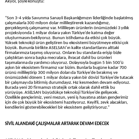
Akyol, şöyle konuştu:
“Son 3-4 yılda Savunma Sanayii Başkanlığımızın liderliğinde başlatılmış
çalışmalarla 300 milyon dolar millileştirerek kazandığımız,
gerçekleşmiş çalışmamız var. Millileşen ürünlerin önümüzdeki 3 yıllık
projeksiyonda 1 milyar dolara yakın Türkiye’de katma değer
oluşturmasını bekliyoruz. Bunun istihdama da etkisi çok büyük.
Yüksek teknoloji ürün geliştiren bu ekosistemi büyütmeye etkisi çok
büyük. Bununla birlikte ASELSAN’ın kalite standartlarını alttaki
firmalarımıza taşımış oluyoruz. Onların bu standarda erişip bizle
çalıştıktan sonra başka mecralara, ihracat dahil bu ürünleri
taşımalarına da yardımcı oluyoruz. Dolayısıyla bugün 5 bin 500’ü
aşkın bir ekosistem firmamız var bizim. Bunlarla bugüne kadar 700
ürünü millileştirip 300 milyon doları da Türkiye’de bırakmış ve
önümüzdeki dönem 1 milyar dolara yakın bir dövizi Türkiye’de tutacak
bir çalışmayı da bitirmiş durumdayız. Hız kesmeden devam ediyoruz.
Burada yeni 20 firmamızı stratejik ortak olarak dahil ettik bu
yürüyüşe. ASELSAN büyüdükçe teknoloji Türkiye’de gelişecek.
Özellikle gençlerimiz, yeni mezun, yeni iş hayatına atılan gençlerimiz
için de çok büyük bir ekosistemi hazırlıyoruz. Keyifli, zevk alacakları,
kendilerini gösterebilecekleri bir ekosistem geliştiriyoruz.”
SİVİL ALANDAKİ ÇALIŞMALAR ARTARAK DEVAM EDECEK