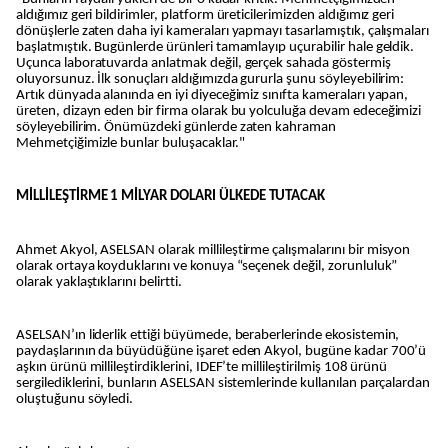
aldığımız geri bildirimler, platform üreticilerimizden aldığımız geri
dönüşlerle zaten daha iyi kameraları yapmayı tasarlamıştık, çalışmaları
başlatmıştık. Bugünlerde ürünleri tamamlayıp uçurabilir hale geldik.
Uçunca laboratuvarda anlatmak değil, gerçek sahada göstermiş
oluyorsunuz. İlk sonuçları aldığımızda gururla şunu söyleyebilirim:
Artık dünyada alanında en iyi diyeceğimiz sınıfta kameraları yapan,
üreten, dizayn eden bir firma olarak bu yolculuğa devam edeceğimizi
söyleyebilirim. Önümüzdeki günlerde zaten kahraman
Mehmetçiğimizle bunlar buluşacaklar."
MİLLİLEŞTİRME 1 MİLYAR DOLARI ÜLKEDE TUTACAK
Ahmet Akyol, ASELSAN olarak millileştirme çalışmalarını bir misyon
olarak ortaya koyduklarını ve konuya “seçenek değil, zorunluluk”
olarak yaklaştıklarını belirtti.
ASELSAN’ın liderlik ettiği büyümede, beraberlerinde ekosistemin,
paydaşlarının da büyüdüğüne işaret eden Akyol, bugüne kadar 700’ü
aşkın ürünü millileştirdiklerini, IDEF’te millileştirilmiş 108 ürünü
sergilediklerini, bunların ASELSAN sistemlerinde kullanılan parçalardan
oluştuğunu söyledi.