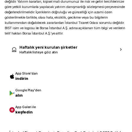
değildir. Yatırım kararları, kişisel mali durumunuz ile risk ve getiri tercihlerinize
göre yetkili kurumlarla yapılacak yatırım danışmanlığı sözleşmesi çerçevesinde
değerlendirilmelidir. İçeriklerin doğruluğu ve güncelliği için azami özen
gösterilmekle birlikte, olası hata, eksiklik, gecikme veya bu bilgilerin
kullanımından doğabilecek zararlardan İstanbul Ticaret Odası sorumlu değildir.
BIST isim ve logosu ile Borsa İstanbul A.Ş. adına açıklanan tüm bilgi ve verilerin
telif hakları Borsa İstanbul A.Ş.’ye aittir.
Haftalık yeni kurulan şirketler
Haftalık listeye göz atın
App Store'dan
indirin
Google Play'den
alın
App Galeri ile
keşfedin