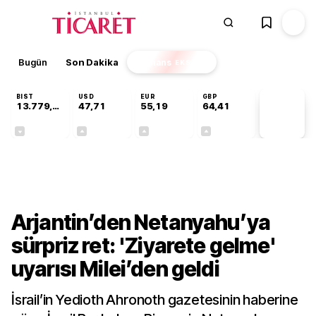
Bugün
Son Dakika
Finans
EKSTRA
BIST
USD
EUR
GBP
13.779,39
47,71
55,19
64,41
PİYASA
VERİLERİ
-0,14%
+0,18%
+0,32%
+0,38%
Dünya
Arjantin’den Netanyahu’ya
sürpriz ret: 'Ziyarete gelme'
uyarısı Milei’den geldi
İsrail’in Yedioth Ahronoth gazetesinin haberine