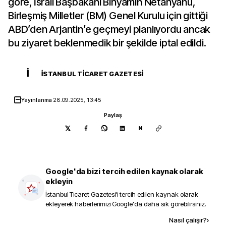
göre, İsrail Başbakanı Binyamin Netanyahu,
Birleşmiş Milletler (BM) Genel Kurulu için gittiği
ABD’den Arjantin’e geçmeyi planlıyordu ancak
bu ziyaret beklenmedik bir şekilde iptal edildi.
İ
İSTANBUL TICARET GAZETESI
Yayınlanma
28.09.2025, 13:45
Paylaş
N
Google'da bizi tercih edilen kaynak olarak
ekleyin
İstanbul Ticaret Gazetesi
'i tercih edilen kaynak olarak
ekleyerek haberlerimizi Google'da daha sık görebilirsiniz.
Kaynak ekle
Nasıl çalışır?
›