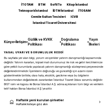
İTOTAM
BTM
SoftITo
Kitap İstanbul
Teknopark İstanbul
İDTM İstanbul
İTOSAM
Cemile Sultan Tesisleri
ICVB
İstanbul Ticaret Üniversitesi
Gizlilik ve KVKK
Doğrulama
Yayın
Künye
•
İletişim
•
•
•
Politikası
Politikası
İlkeleri
YASAL UYARI VE SORUMLULUK REDDİ
Bu sayfada yer alan bilgi, yorum ve içerikler yatırım danışmanlığı kapsamında
değildir. Yatırım kararları, kişisel mali durumunuz ile risk ve getiri tercihlerinize
göre yetkili kurumlarla yapılacak yatırım danışmanlığı sözleşmesi çerçevesinde
değerlendirilmelidir. İçeriklerin doğruluğu ve güncelliği için azami özen
gösterilmekle birlikte, olası hata, eksiklik, gecikme veya bu bilgilerin
kullanımından doğabilecek zararlardan İstanbul Ticaret Odası sorumlu değildir.
BIST isim ve logosu ile Borsa İstanbul A.Ş. adına açıklanan tüm bilgi ve verilerin
telif hakları Borsa İstanbul A.Ş.’ye aittir.
Haftalık yeni kurulan şirketler
Haftalık listeye göz atın