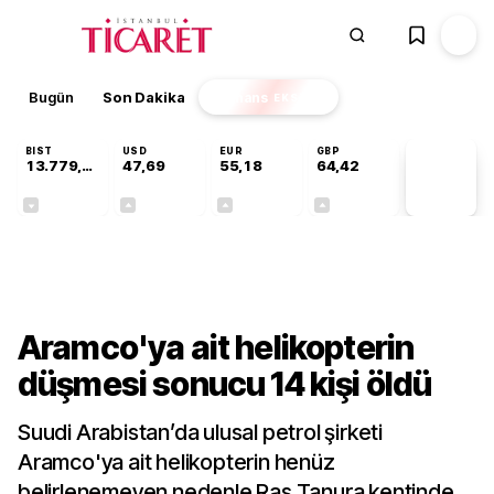
Bugün
Son Dakika
Finans
EKSTRA
BIST
USD
EUR
GBP
13.779,39
47,69
55,18
64,42
PİYASA
VERİLERİ
-0,14%
+0,14%
+0,31%
+0,39%
Dünya
Aramco'ya ait helikopterin
düşmesi sonucu 14 kişi öldü
Suudi Arabistan’da ulusal petrol şirketi
Aramco'ya ait helikopterin henüz
belirlenemeyen nedenle Ras Tanura kentinde