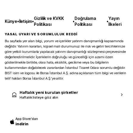
Gizlilik ve KVKK
Doğrulama
Yayın
Künye
•
İletişim
•
•
•
Politikası
Politikası
İlkeleri
YASAL UYARI VE SORUMLULUK REDDİ
Bu sayfada yer alan bilgi, yorum ve içerikler yatırım danışmanlığı kapsamında
değildir. Yatırım kararları, kişisel mali durumunuz ile risk ve getiri tercihlerinize
göre yetkili kurumlarla yapılacak yatırım danışmanlığı sözleşmesi çerçevesinde
değerlendirilmelidir. İçeriklerin doğruluğu ve güncelliği için azami özen
gösterilmekle birlikte, olası hata, eksiklik, gecikme veya bu bilgilerin
kullanımından doğabilecek zararlardan İstanbul Ticaret Odası sorumlu değildir.
BIST isim ve logosu ile Borsa İstanbul A.Ş. adına açıklanan tüm bilgi ve verilerin
telif hakları Borsa İstanbul A.Ş.’ye aittir.
Haftalık yeni kurulan şirketler
Haftalık listeye göz atın
App Store'dan
indirin