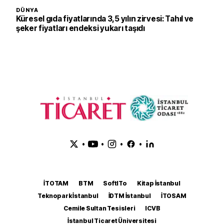
DÜNYA
Küresel gıda fiyatlarında 3,5 yılın zirvesi: Tahıl ve
şeker fiyatları endeksi yukarı taşıdı
•
•
•
•
İTOTAM
BTM
SoftITo
Kitap İstanbul
Teknopark İstanbul
İDTM İstanbul
İTOSAM
Cemile Sultan Tesisleri
ICVB
İstanbul Ticaret Üniversitesi