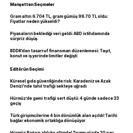
Manşetten Seçmeler
Gram altın 6.704 TL, gram gümüş 99.70 TL oldu:
Fiyatlar neden yükseldi?
Piyasaların beklediği veri geldi: ABD istihdamında
sürpriz düşüş
BDDK’dan tasarruf finansman düzenlemesi: Taşıt,
konut ve iş yerinde limitler değişti
Editörün Seçimi
Küresel gıda güvenliğinde risk: Karadeniz ve Azak
Denizi'nde tahıl trafiği sekteye uğradı
Hürmüz’de gemi trafiği sert düştü: 4 günde sadece 33
geçiş
Türk girişimcilerine 4 bin dönümlük alan açıldı! Tarihi
bağlar ekonomik ortaklığa dönüşüyor
Hürmüz Boğazı abluka altında! Trump yüzde 20 pay