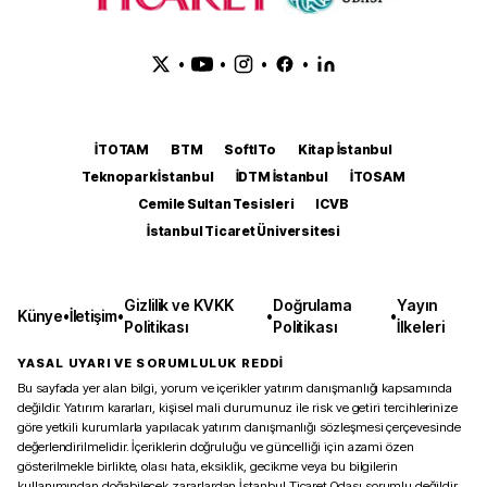
•
•
•
•
İTOTAM
BTM
SoftITo
Kitap İstanbul
Teknopark İstanbul
İDTM İstanbul
İTOSAM
Cemile Sultan Tesisleri
ICVB
İstanbul Ticaret Üniversitesi
Gizlilik ve KVKK
Doğrulama
Yayın
Künye
•
İletişim
•
•
•
Politikası
Politikası
İlkeleri
YASAL UYARI VE SORUMLULUK REDDİ
Bu sayfada yer alan bilgi, yorum ve içerikler yatırım danışmanlığı kapsamında
değildir. Yatırım kararları, kişisel mali durumunuz ile risk ve getiri tercihlerinize
göre yetkili kurumlarla yapılacak yatırım danışmanlığı sözleşmesi çerçevesinde
değerlendirilmelidir. İçeriklerin doğruluğu ve güncelliği için azami özen
gösterilmekle birlikte, olası hata, eksiklik, gecikme veya bu bilgilerin
kullanımından doğabilecek zararlardan İstanbul Ticaret Odası sorumlu değildir.