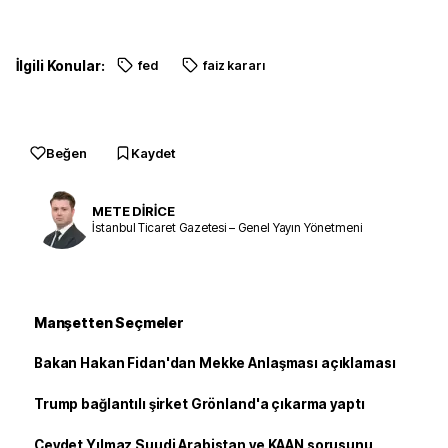
İlgili Konular:
fed
faiz kararı
Beğen
Kaydet
METE DİRİCE
İstanbul Ticaret Gazetesi – Genel Yayın Yönetmeni
Manşetten Seçmeler
Bakan Hakan Fidan'dan Mekke Anlaşması açıklaması
Trump bağlantılı şirket Grönland'a çıkarma yaptı
Cevdet Yılmaz Suudi Arabistan ve KAAN sorusunu