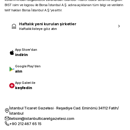
BIST isim ve logosu ile Borsa İstanbul A.Ş. adına açıklanan tüm bilgi ve verilerin
telif hakları Borsa İstanbul A.Ş.’ye aittir.
Haftalık yeni kurulan şirketler
Haftalık listeye göz atın
App Store'dan
indirin
Google Play'den
alın
App Galeri ile
keşfedin
İstanbul Ticaret Gazetesi · Reşadiye Cad. Eminönü 34112 Fatih/
İstanbul
iletisim@istanbulticaretgazetesi.com
+90 212 467 65 15