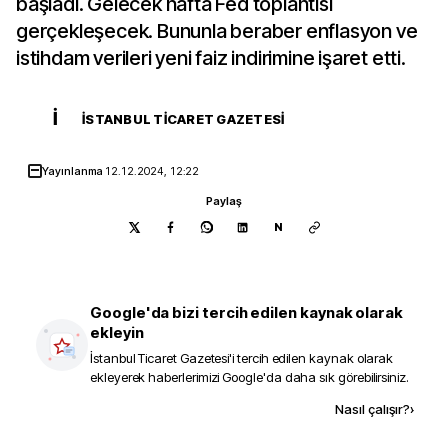
başladı. Gelecek hafta Fed toplantısı
gerçekleşecek. Bununla beraber enflasyon ve
istihdam verileri yeni faiz indirimine işaret etti.
İ
İSTANBUL TICARET GAZETESI
Yayınlanma
12.12.2024, 12:22
Paylaş
N
Google'da bizi tercih edilen kaynak olarak
ekleyin
İstanbul Ticaret Gazetesi
'i tercih edilen kaynak olarak
ekleyerek haberlerimizi Google'da daha sık görebilirsiniz.
Kaynak ekle
Nasıl çalışır?
›