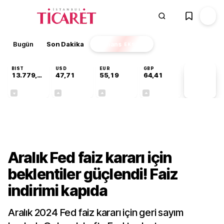
Bugün
Son Dakika
Finans
EKSTRA
BIST
USD
EUR
GBP
13.779,39
47,71
55,19
64,41
PİYASA
VERİLERİ
-0,14%
+0,18%
+0,32%
+0,38%
Dünya
Aralık Fed faiz kararı için
beklentiler güçlendi! Faiz
indirimi kapıda
Aralık 2024 Fed faiz kararı için geri sayım