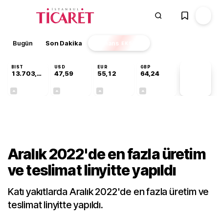
Bugün
Son Dakika
Finans
EKSTRA
BIST
USD
EUR
GBP
13.703,13
47,59
55,12
64,24
PİYASA
VERİLERİ
+0,11%
+0,04%
+0,19%
+0,22%
Sektörel
Aralık 2022'de en fazla üretim
ve teslimat linyitte yapıldı
Katı yakıtlarda Aralık 2022'de en fazla üretim ve
teslimat linyitte yapıldı.