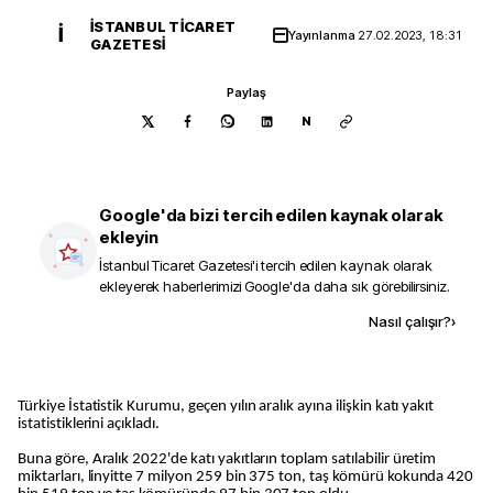
İSTANBUL TICARET
İ
Yayınlanma
27.02.2023, 18:31
GAZETESI
Paylaş
N
Google'da bizi tercih edilen kaynak olarak
ekleyin
İstanbul Ticaret Gazetesi
'i tercih edilen kaynak olarak
ekleyerek haberlerimizi Google'da daha sık görebilirsiniz.
Kaynak ekle
Nasıl çalışır?
›
Türkiye İstatistik Kurumu, geçen yılın aralık ayına ilişkin katı yakıt
istatistiklerini açıkladı.
Buna göre, Aralık 2022'de katı yakıtların toplam satılabilir üretim
miktarları, linyitte 7 milyon 259 bin 375 ton, taş kömürü kokunda 420