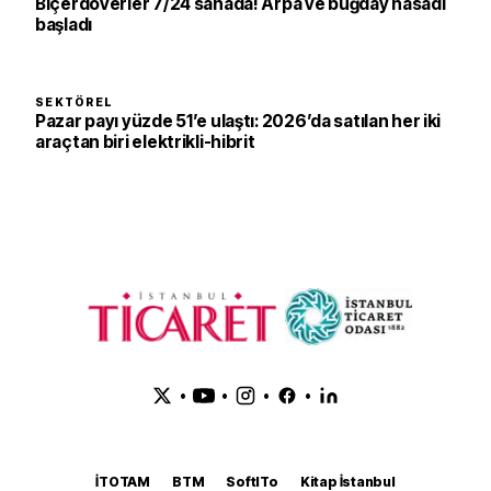
Biçerdöverler 7/24 sahada! Arpa ve buğday hasadı
başladı
SEKTÖREL
Pazar payı yüzde 51’e ulaştı: 2026’da satılan her iki
araçtan biri elektrikli-hibrit
•
•
•
•
İTOTAM
BTM
SoftITo
Kitap İstanbul