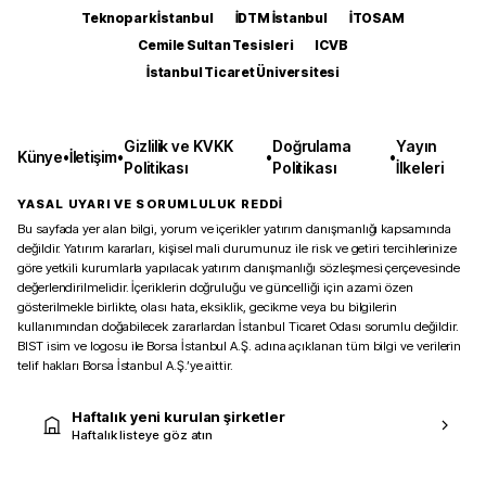
Teknopark İstanbul
İDTM İstanbul
İTOSAM
Cemile Sultan Tesisleri
ICVB
İstanbul Ticaret Üniversitesi
Gizlilik ve KVKK
Doğrulama
Yayın
Künye
•
İletişim
•
•
•
Politikası
Politikası
İlkeleri
YASAL UYARI VE SORUMLULUK REDDİ
Bu sayfada yer alan bilgi, yorum ve içerikler yatırım danışmanlığı kapsamında
değildir. Yatırım kararları, kişisel mali durumunuz ile risk ve getiri tercihlerinize
göre yetkili kurumlarla yapılacak yatırım danışmanlığı sözleşmesi çerçevesinde
değerlendirilmelidir. İçeriklerin doğruluğu ve güncelliği için azami özen
gösterilmekle birlikte, olası hata, eksiklik, gecikme veya bu bilgilerin
kullanımından doğabilecek zararlardan İstanbul Ticaret Odası sorumlu değildir.
BIST isim ve logosu ile Borsa İstanbul A.Ş. adına açıklanan tüm bilgi ve verilerin
telif hakları Borsa İstanbul A.Ş.’ye aittir.
Haftalık yeni kurulan şirketler
Haftalık listeye göz atın