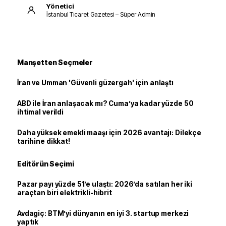
Yönetici
İstanbul Ticaret Gazetesi – Süper Admin
Manşetten Seçmeler
İran ve Umman 'Güvenli güzergah' için anlaştı
ABD ile İran anlaşacak mı? Cuma’ya kadar yüzde 50
ihtimal verildi
Daha yüksek emekli maaşı için 2026 avantajı: Dilekçe
tarihine dikkat!
Editörün Seçimi
Pazar payı yüzde 51’e ulaştı: 2026’da satılan her iki
araçtan biri elektrikli-hibrit
Avdagiç: BTM’yi dünyanın en iyi 3. startup merkezi
yaptık