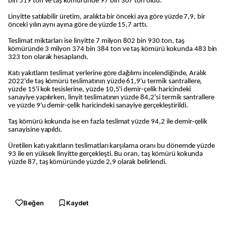
bin 519 ton ve taş kömüründe 97 bin 307 ton oldu.
Linyitte satılabilir üretim, aralıkta bir önceki aya göre yüzde 7,9, bir
önceki yılın aynı ayına göre de yüzde 15,7 arttı.
Teslimat miktarları ise linyitte 7 milyon 802 bin 930 ton, taş
kömüründe 3 milyon 374 bin 384 ton ve taş kömürü kokunda 483 bin
323 ton olarak hesaplandı.
Katı yakıtların teslimat yerlerine göre dağılımı incelendiğinde, Aralık
2022'de taş kömürü teslimatının yüzde 61,9'u termik santrallere,
yüzde 15'i kok tesislerine, yüzde 10,5'i demir-çelik haricindeki
sanayiye yapılırken, linyit teslimatının yüzde 84,2'si termik santrallere
ve yüzde 9'u demir-çelik haricindeki sanayiye gerçekleştirildi.
Taş kömürü kokunda ise en fazla teslimat yüzde 94,2 ile demir-çelik
sanayisine yapıldı.
Üretilen katı yakıtların teslimatları karşılama oranı bu dönemde yüzde
93 ile en yüksek linyitte gerçekleşti. Bu oran, taş kömürü kokunda
yüzde 87, taş kömüründe yüzde 2,9 olarak belirlendi.
Beğen
Kaydet