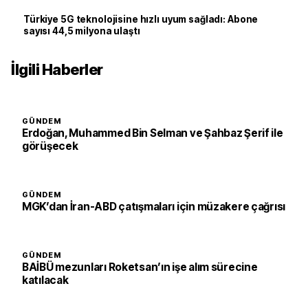
Türkiye 5G teknolojisine hızlı uyum sağladı: Abone
sayısı 44,5 milyona ulaştı
İlgili Haberler
GÜNDEM
Erdoğan, Muhammed Bin Selman ve Şahbaz Şerif ile
görüşecek
GÜNDEM
MGK’dan İran-ABD çatışmaları için müzakere çağrısı
GÜNDEM
BAİBÜ mezunları Roketsan’ın işe alım sürecine
katılacak