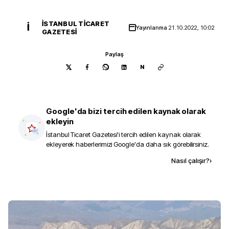
İSTANBUL TICARET
İ
Yayınlanma
21.10.2022, 10:02
GAZETESI
Paylaş
N
Google'da bizi tercih edilen kaynak olarak
ekleyin
İstanbul Ticaret Gazetesi
'i tercih edilen kaynak olarak
ekleyerek haberlerimizi Google'da daha sık görebilirsiniz.
Kaynak ekle
Nasıl çalışır?
›