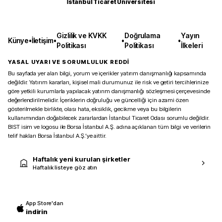
İstanbul Ticaret Üniversitesi
Gizlilik ve KVKK
Doğrulama
Yayın
Künye
•
İletişim
•
•
•
Politikası
Politikası
İlkeleri
YASAL UYARI VE SORUMLULUK REDDİ
Bu sayfada yer alan bilgi, yorum ve içerikler yatırım danışmanlığı kapsamında
değildir. Yatırım kararları, kişisel mali durumunuz ile risk ve getiri tercihlerinize
göre yetkili kurumlarla yapılacak yatırım danışmanlığı sözleşmesi çerçevesinde
değerlendirilmelidir. İçeriklerin doğruluğu ve güncelliği için azami özen
gösterilmekle birlikte, olası hata, eksiklik, gecikme veya bu bilgilerin
kullanımından doğabilecek zararlardan İstanbul Ticaret Odası sorumlu değildir.
BIST isim ve logosu ile Borsa İstanbul A.Ş. adına açıklanan tüm bilgi ve verilerin
telif hakları Borsa İstanbul A.Ş.’ye aittir.
Haftalık yeni kurulan şirketler
Haftalık listeye göz atın
App Store'dan
indirin