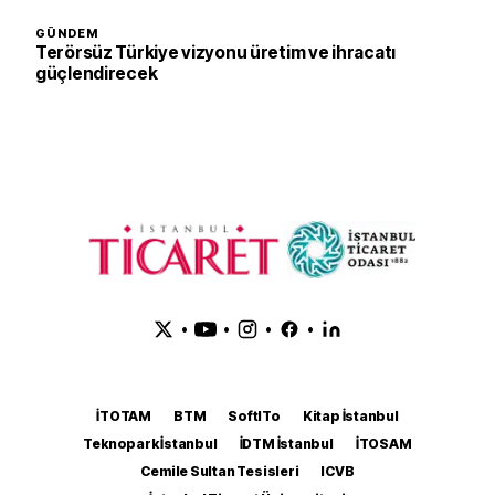
GÜNDEM
Terörsüz Türkiye vizyonu üretim ve ihracatı
güçlendirecek
•
•
•
•
İTOTAM
BTM
SoftITo
Kitap İstanbul
Teknopark İstanbul
İDTM İstanbul
İTOSAM
Cemile Sultan Tesisleri
ICVB