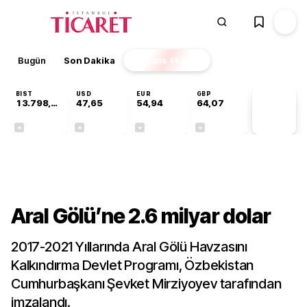
Bugün
Son Dakika
Finans
EKSTRA
BIST
USD
EUR
GBP
13.798,82
47,65
54,94
64,07
PİYASA
VERİLERİ
+0,70%
+0,04%
-0,13%
-0,16%
Gündem
Aral Gölü’ne 2.6 milyar dolar
2017-2021 Yıllarında Aral Gölü Havzasını
Kalkındırma Devlet Programı, Özbekistan
Cumhurbaşkanı Şevket Mirziyoyev tarafından
imzalandı.