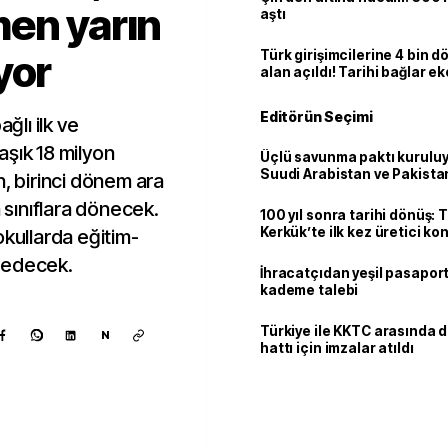
men yarın
aştı
yor
Türk girişimcilerine 4 bin 
alan açıldı! Tarihi bağlar 
ortaklığa dönüşüyor
Editörün Seçimi
ğlı ilk ve
aşık 18 milyon
Üçlü savunma paktı kuruluy
Suudi Arabistan ve Pakista
n, birinci dönem ara
adım
n sınıflara dönecek.
100 yıl sonra tarihi dönüş: 
Kerkük’te ilk kez üretici k
okullarda eğitim-
 edecek.
İhracatçıdan yeşil pasaport
kademe talebi
Türkiye ile KKTC arasında 
N
hattı için imzalar atıldı