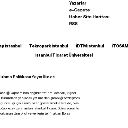
Yazarlar
e-Gazete
Haber Site Haritası
RSS
ap İstanbul
Teknopark İstanbul
İDTM İstanbul
İTOSA
İstanbul Ticaret Üniversitesi
ulama Politikası
•
Yayın İlkeleri
anlığı kapsamında değildir. Yatırım kararları, kişisel
ili kurumlarla yapılacak yatırım danışmanlığı sözleşmesi
 güncelliği için azami özen gösterilmekle birlikte, olası
doğabilecek zararlardan İstanbul Ticaret Odası sorumlu
çıklanan tüm bilgi ve verilerin telif hakları Borsa