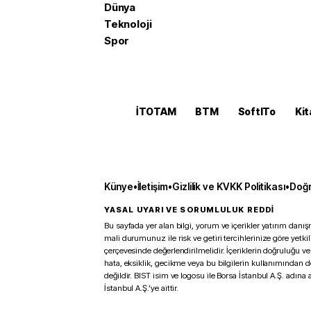
Dünya
Teknoloji
Spor
İTOTAM
BTM
SoftITo
Kit
Künye
•
İletişim
•
Gizlilik ve KVKK Politikası
•
Doğr
YASAL UYARI VE SORUMLULUK REDDİ
Bu sayfada yer alan bilgi, yorum ve içerikler yatırım danışm
mali durumunuz ile risk ve getiri tercihlerinize göre yetk
çerçevesinde değerlendirilmelidir. İçeriklerin doğruluğu ve
hata, eksiklik, gecikme veya bu bilgilerin kullanımından 
değildir. BIST isim ve logosu ile Borsa İstanbul A.Ş. adına a
İstanbul A.Ş.’ye aittir.