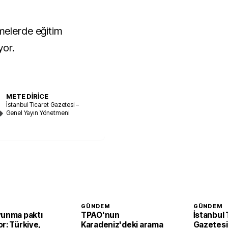
melerde eğitim
yor.
METE DİRİCE
İstanbul Ticaret Gazetesi –
Genel Yayın Yönetmeni
GÜNDEM
GÜNDEM
vunma paktı
TPAO'nun
İstanbul 
r: Türkiye,
Karadeniz'deki arama
Gazetesi'