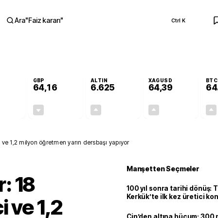
Ara
"
Faiz kararı
"
Ctrl K
RA
GBP
ALTIN
XAGUSD
BTC
64,16
6.625
64,39
64
+0,04%
-0,02%
+2,04%
+4,70%
0,02
-0,01
132,14
2,89
nci ve 1,2 milyon öğretmen yarın dersbaşı yapıyor
Manşetten Seçmeler
r: 18
100 yıl sonra tarihi dönüş: 
Kerkük’te ilk kez üretici k
 ve 1,2
Çin’den altına hücum: 300 m