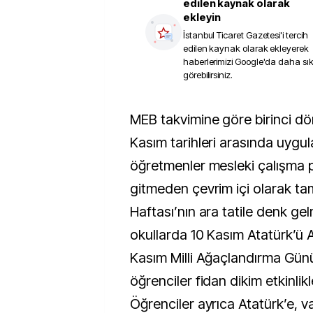
edilen kaynak olarak
ekleyin
İstanbul Ticaret Gazetesi
'i tercih
edilen kaynak olarak ekleyerek
haberlerimizi Google'da daha sı
görebilirsiniz.
MEB takvimine göre birinci dönem ara tatili 10–14
Kasım tarihleri arasında uygul
öğretmenler mesleki çalışma p
gitmeden çevrim içi olarak ta
Haftası’nın ara tatile denk ge
okullarda 10 Kasım Atatürk’ü 
Kasım Milli Ağaçlandırma Gü
öğrenciler fidan dikim etkinlikle
Öğrenciler ayrıca Atatürk’e, v