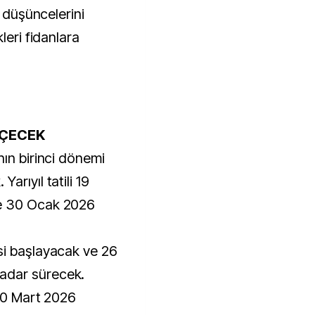
e düşüncelerini
leri fidanlara
EÇECEK
nın birinci dönemi
arıyıl tatili 19
e 30 Ocak 2026
si başlayacak ve 26
adar sürecek.
–20 Mart 2026