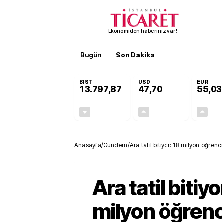
Ekonomiden haberiniz var!
Bugün
Son Dakika
Finans
EKST
BIST
USD
EUR
13.797,87
47,70
55,03
-0,01%
+0,17%
-0,94
0,08
Anasayfa
/
Gündem
/
Ara tatil bitiyor: 18 milyon öğre
Ara tatil bitiyo
milyon öğrenci