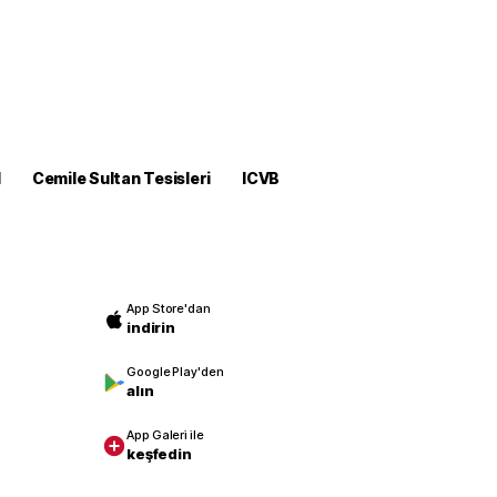
M
Cemile Sultan Tesisleri
ICVB
App Store'dan
indirin
Google Play'den
alın
App Galeri ile
keşfedin