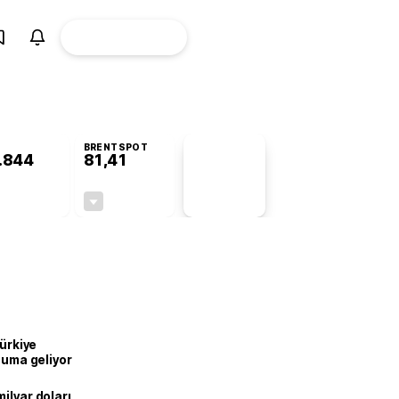
ÜYE
CANLI BORSA
Girişi
BRENTSPOT
.844
81,41
PİYASA
VERİLERİ
+0,37%
-1,65%
+0,00
-1,37
Türkiye
onuma geliyor
ilyar doları