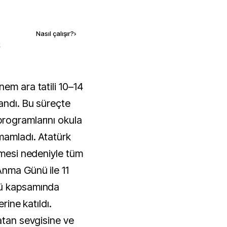
Kaynak ekle
Nasıl çalışır?
›
k
andı. Bu süreçte
rogramlarını okula
mamladı. Atatürk
lmesi nedeniyle tüm
Anma Günü ile 11
nü kapsamında
rine katıldı.
atan sevgisine ve