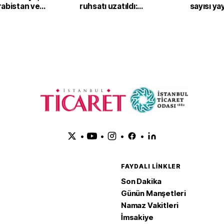
rabistan ve
ruhsatı uzatıldı:
sayısı ya
n’dan ortak
Samsun açıklarında
faaliyetler sürecek
•
•
•
•
FAYDALI LINKLER
Son Dakika
Günün Manşetleri
Namaz Vakitleri
İmsakiye