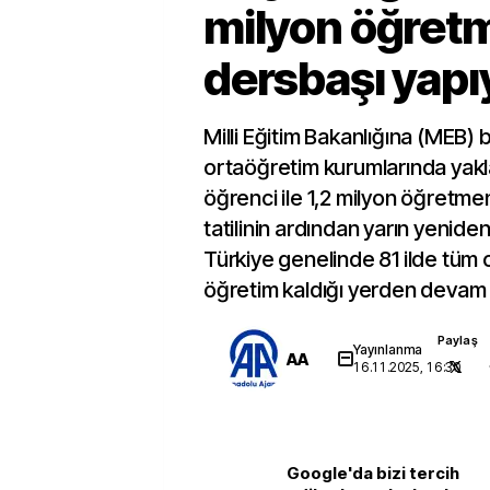
milyon öğret
dersbaşı yapı
Milli Eğitim Bakanlığına (MEB) ba
ortaöğretim kurumlarında yakl
öğrenci ile 1,2 milyon öğretme
tatilinin ardından yarın yenide
Türkiye genelinde 81 ilde tüm 
öğretim kaldığı yerden devam
Paylaş
Yayınlanma
AA
16.11.2025, 16:30
Google'da bizi tercih