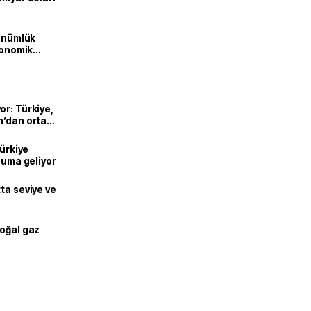
dönümlük
ekonomik
or: Türkiye,
n’dan ortak
Türkiye
onuma geliyor
ta seviye ve
doğal gaz