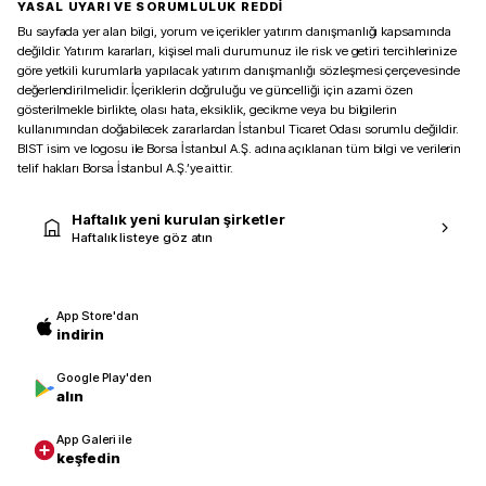
YASAL UYARI VE SORUMLULUK REDDİ
Bu sayfada yer alan bilgi, yorum ve içerikler yatırım danışmanlığı kapsamında
değildir. Yatırım kararları, kişisel mali durumunuz ile risk ve getiri tercihlerinize
göre yetkili kurumlarla yapılacak yatırım danışmanlığı sözleşmesi çerçevesinde
değerlendirilmelidir. İçeriklerin doğruluğu ve güncelliği için azami özen
gösterilmekle birlikte, olası hata, eksiklik, gecikme veya bu bilgilerin
kullanımından doğabilecek zararlardan İstanbul Ticaret Odası sorumlu değildir.
BIST isim ve logosu ile Borsa İstanbul A.Ş. adına açıklanan tüm bilgi ve verilerin
telif hakları Borsa İstanbul A.Ş.’ye aittir.
Haftalık yeni kurulan şirketler
Haftalık listeye göz atın
App Store'dan
indirin
Google Play'den
alın
App Galeri ile
keşfedin