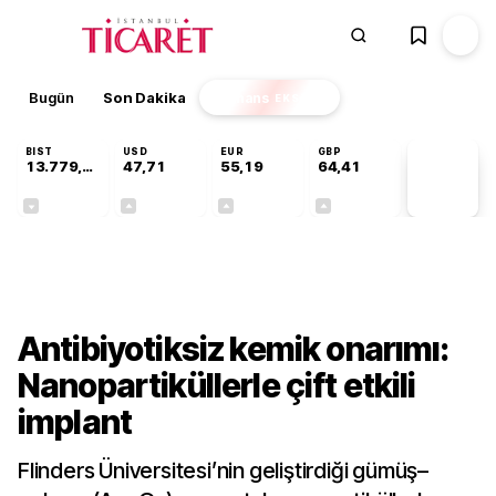
Bugün
Son Dakika
Finans
EKSTRA
BIST
USD
EUR
GBP
13.779,39
47,71
55,19
64,41
PİYASA
VERİLERİ
-0,14%
+0,18%
+0,32%
+0,38%
Teknoloji
Antibiyotiksiz kemik onarımı:
Nanopartiküllerle çift etkili
implant
Flinders Üniversitesi’nin geliştirdiği gümüş–