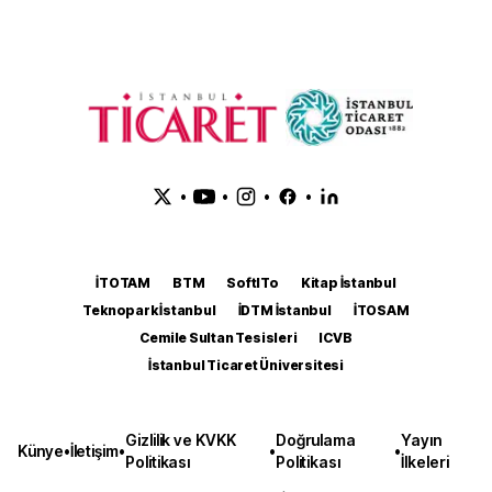
•
•
•
•
İTOTAM
BTM
SoftITo
Kitap İstanbul
Teknopark İstanbul
İDTM İstanbul
İTOSAM
Cemile Sultan Tesisleri
ICVB
İstanbul Ticaret Üniversitesi
Gizlilik ve KVKK
Doğrulama
Yayın
Künye
•
İletişim
•
•
•
Politikası
Politikası
İlkeleri