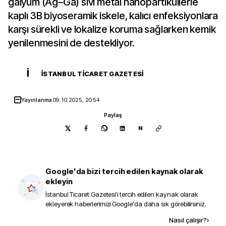
galyum (Ag–Ga) sıvı metal nanopartiküllerle
kaplı 3B biyoseramik iskele, kalıcı enfeksiyonlara
karşı sürekli ve lokalize koruma sağlarken kemik
yenilenmesini de destekliyor.
İ
İSTANBUL TICARET GAZETESI
Yayınlanma
09.10.2025, 20:54
Paylaş
N
Google'da bizi tercih edilen kaynak olarak
ekleyin
İstanbul Ticaret Gazetesi
'i tercih edilen kaynak olarak
ekleyerek haberlerimizi Google'da daha sık görebilirsiniz.
Kaynak ekle
Nasıl çalışır?
›