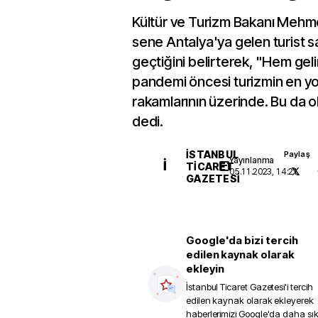
Kültür ve Turizm Bakanı Mehme
sene Antalya'ya gelen turist sa
geçtiğini belirterek, "Hem gelir
pandemi öncesi turizmin en y
rakamlarının üzerinde. Bu da o
dedi.
İSTANBUL
Paylaş
Yayınlanma
İ
TICARET
05.11.2023, 14:21
GAZETESI
Google'da bizi tercih
edilen kaynak olarak
ekleyin
İstanbul Ticaret Gazetesi
'i tercih
edilen kaynak olarak ekleyerek
haberlerimizi Google'da daha sı