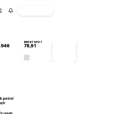
ÜYE
CANLI BORSA
Girişi
BRENTSPOT
.946
78,91
PİYASA
VERİLERİ
+1,31%
+0,00%
+0,00
0,00
k petrol
aştı
zlı uyum