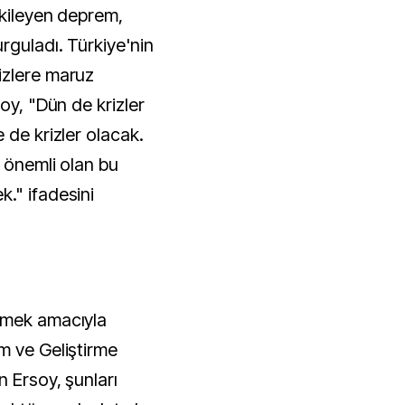
tkileyen deprem,
rguladı. Türkiye'nin
izlere maruz
oy, "Dün de krizler
 de krizler olacak.
, önemli olan bu
." ifadesini
rmek amacıyla
m ve Geliştirme
n Ersoy, şunları