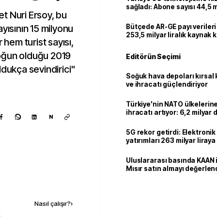
sağladı: Abone sayısı 44,5 
t Nuri Ersoy, bu
ulaştı
yısının 15 milyonu
Bütçede AR-GE payı verileri
253,5 milyar liralık kaynak k
 hem turist sayısı,
oğun olduğu 2019
Editörün Seçimi
ldukça sevindirici"
Soğuk hava depoları kırsal 
ve ihracatı güçlendiriyor
Türkiye'nin NATO ülkeleri
ihracatı artıyor: 6,2 milyar d
N
milyar doları aştı
5G rekor getirdi: Elektroni
yatırımları 263 milyar liraya
Uluslararası basında KAAN i
Mısır satın almayı değerlen
Kaynak ekle
Nasıl çalışır?
›
k