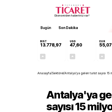
Ekonomiden haberiniz var!
Bugün
Son Dakika
Finans
EKST
BIST
USD
EUR
13.778,97
47,60
55,07
+0,55%
+0,06%
75,83
0,03
Anasayfa
/
Sektörel
/
Antalya'ya gelen turist sayısı 15 
Antalya'ya gel
sayısı 15 mily