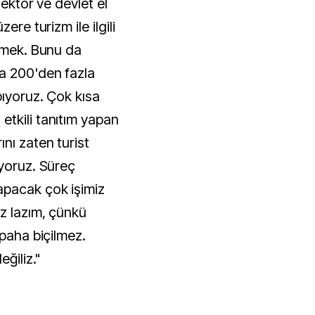
sektör ve devlet el
ere turizm ile ilgili
irmek. Bunu da
a 200'den fazla
pıyoruz. Çok kısa
tkili tanıtım yapan
nı zaten turist
üyoruz. Süreç
apacak çok işimiz
z lazım, çünkü
 paha biçilmez.
eğiliz."