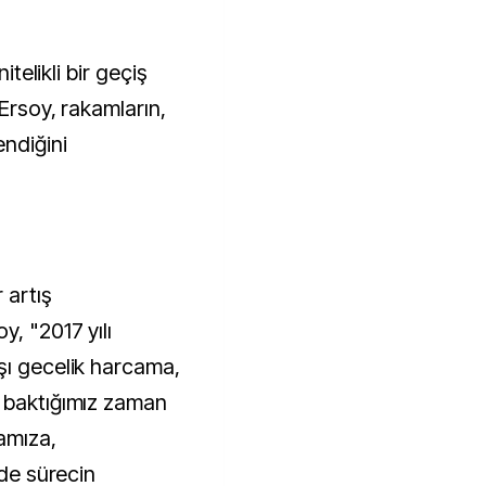
itelikli bir geçiş
 Ersoy, rakamların,
endiğini
 artış
y, "2017 yılı
şı gecelik harcama,
a baktığımız zaman
kamıza,
lde sürecin