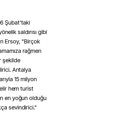
6 Şubat'taki
yönelik saldırısı gibi
an Ersoy, "Birçok
aşamamıza rağmen
r şekilde
rici. Antalya
arıyla 15 milyon
elir hem turist
min en yoğun olduğu
a sevindirici."