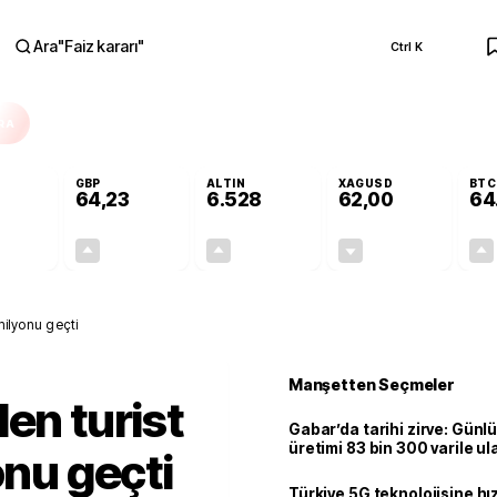
Ara
"
Faiz kararı
"
Ctrl K
RA
GBP
ALTIN
XAGUSD
BTC
64,23
6.528
62,00
64
+0,11%
+0,21%
+0,49%
-0,06%
0,06
0,13
32,07
-0,04
milyonu geçti
Manşetten Seçmeler
en turist
Gabar’da tarihi zirve: Günlü
üretimi 83 bin 300 varile ul
onu geçti
Türkiye 5G teknolojisine hı