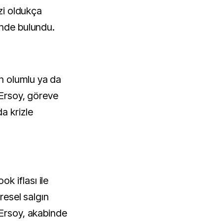
izi oldukça
inde bulundu.
n olumlu ya da
 Ersoy, göreve
a krizle
 iflası ile
üresel salgın
 Ersoy, akabinde