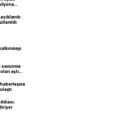
milyona
 açıklandı:
ullanıldı
kalkınmayı
ne savunma
oları aştı
k haberleşme
 ulaştı
ddiası:
diriyor