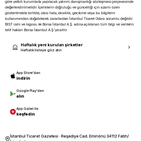
göre yetkili kurumlarla yapılacak yatırım danışmanlığı sözleşmesi çerçevesinde
değerlendirilmelidir. İçeriklerin doğruluğu ve güncelliği için azami özen
gösterilmekle birlikte, olası hata, eksiklik, gecikme veya bu bilgilerin
kullanımından doğabilecek zararlardan İstanbul Ticaret Odası sorumlu değildir.
BIST isim ve logosu ile Borsa İstanbul A.Ş. adına açıklanan tüm bilgi ve verilerin
telif hakları Borsa İstanbul A.Ş.’ye aittir.
Haftalık yeni kurulan şirketler
Haftalık listeye göz atın
App Store'dan
indirin
Google Play'den
alın
App Galeri ile
keşfedin
İstanbul Ticaret Gazetesi · Reşadiye Cad. Eminönü 34112 Fatih/