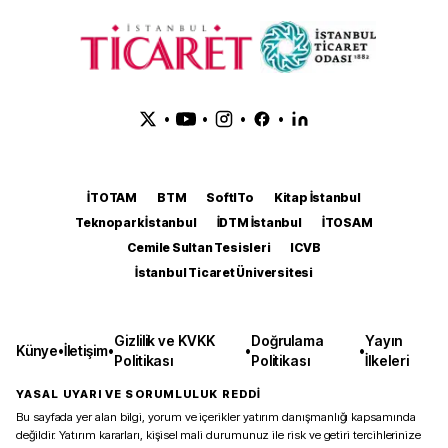
•
•
•
•
İTOTAM
BTM
SoftITo
Kitap İstanbul
Teknopark İstanbul
İDTM İstanbul
İTOSAM
Cemile Sultan Tesisleri
ICVB
İstanbul Ticaret Üniversitesi
Gizlilik ve KVKK
Doğrulama
Yayın
Künye
•
İletişim
•
•
•
Politikası
Politikası
İlkeleri
YASAL UYARI VE SORUMLULUK REDDİ
Bu sayfada yer alan bilgi, yorum ve içerikler yatırım danışmanlığı kapsamında
değildir. Yatırım kararları, kişisel mali durumunuz ile risk ve getiri tercihlerinize