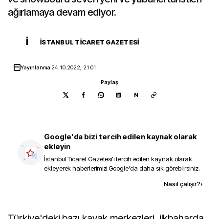
ağırlamaya devam ediyor.
İ
İSTANBUL TICARET GAZETESI
Yayınlanma
24.10.2022, 21:01
Paylaş
N
Google'da bizi tercih edilen kaynak olarak
ekleyin
İstanbul Ticaret Gazetesi
'i tercih edilen kaynak olarak
ekleyerek haberlerimizi Google'da daha sık görebilirsiniz.
Kaynak ekle
Nasıl çalışır?
›
Türkiye'deki bazı kayak merkezleri, ilkbaharda