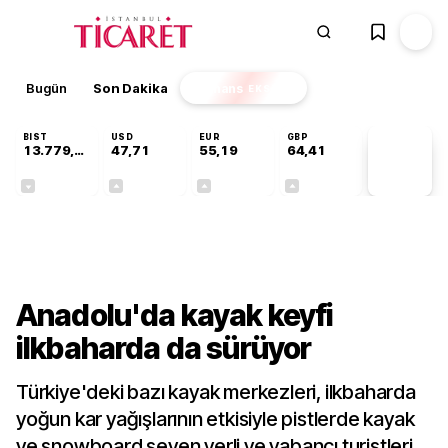
Bugün
Son Dakika
Finans
EKSTRA
BIST
USD
EUR
GBP
13.779,39
47,71
55,19
64,41
PİYASA
VERİLERİ
-0,14%
+0,18%
+0,32%
+0,38%
Gündem
Anadolu'da kayak keyfi
ilkbaharda da sürüyor
Türkiye'deki bazı kayak merkezleri, ilkbaharda
yoğun kar yağışlarının etkisiyle pistlerde kayak
ve snowboard seven yerli ve yabancı turistleri