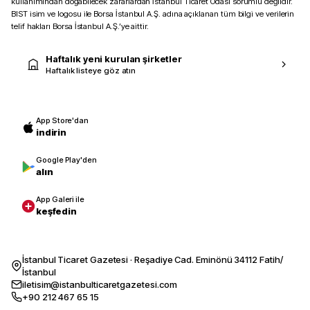
kullanımından doğabilecek zararlardan İstanbul Ticaret Odası sorumlu değildir.
BIST isim ve logosu ile Borsa İstanbul A.Ş. adına açıklanan tüm bilgi ve verilerin
telif hakları Borsa İstanbul A.Ş.’ye aittir.
Haftalık yeni kurulan şirketler
Haftalık listeye göz atın
App Store'dan
indirin
Google Play'den
alın
App Galeri ile
keşfedin
İstanbul Ticaret Gazetesi · Reşadiye Cad. Eminönü 34112 Fatih/
İstanbul
iletisim@istanbulticaretgazetesi.com
+90 212 467 65 15