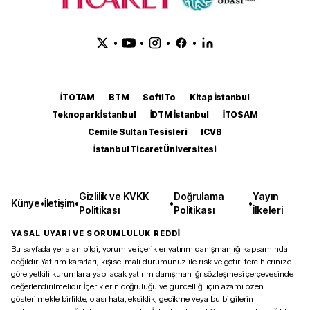
•
•
•
•
İTOTAM
BTM
SoftITo
Kitap İstanbul
Teknopark İstanbul
İDTM İstanbul
İTOSAM
Cemile Sultan Tesisleri
ICVB
İstanbul Ticaret Üniversitesi
Gizlilik ve KVKK
Doğrulama
Yayın
Künye
•
İletişim
•
•
•
Politikası
Politikası
İlkeleri
YASAL UYARI VE SORUMLULUK REDDİ
Bu sayfada yer alan bilgi, yorum ve içerikler yatırım danışmanlığı kapsamında
değildir. Yatırım kararları, kişisel mali durumunuz ile risk ve getiri tercihlerinize
göre yetkili kurumlarla yapılacak yatırım danışmanlığı sözleşmesi çerçevesinde
değerlendirilmelidir. İçeriklerin doğruluğu ve güncelliği için azami özen
gösterilmekle birlikte, olası hata, eksiklik, gecikme veya bu bilgilerin