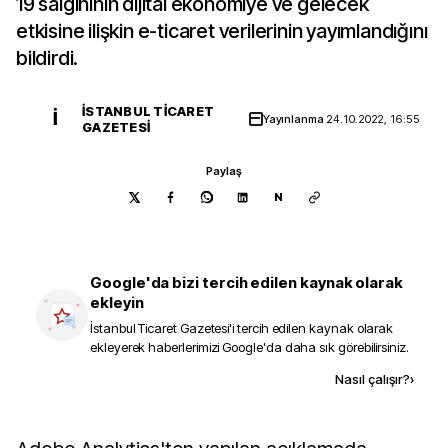
19 salgınının dijital ekonomiye ve gelecek
etkisine ilişkin e-ticaret verilerinin yayımlandığını
bildirdi.
İSTANBUL TICARET
İ
Yayınlanma
24.10.2022, 16:55
GAZETESI
Paylaş
N
Google'da bizi tercih edilen kaynak olarak
ekleyin
İstanbul Ticaret Gazetesi
'i tercih edilen kaynak olarak
ekleyerek haberlerimizi Google'da daha sık görebilirsiniz.
Kaynak ekle
Nasıl çalışır?
›