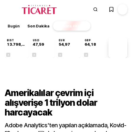
Bugün
Son Dakika
Finans
EKSTRA
BIST
USD
EUR
GBP
13.798,82
47,59
54,97
64,18
PİYASA
VERİLERİ
+0,70%
+0,05%
-0,08%
+0,13%
Dünya
Amerikalılar çevrim içi
alışverişe 1 trilyon dolar
harcayacak
Adobe Analytics'ten yapılan açıklamada, Kovid-