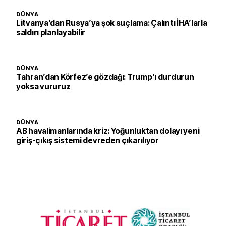
DÜNYA
Litvanya’dan Rusya’ya şok suçlama: Çalıntı İHA’larla
saldırı planlayabilir
DÜNYA
Tahran’dan Körfez’e gözdağı: Trump’ı durdurun
yoksa vururuz
DÜNYA
AB havalimanlarında kriz: Yoğunluktan dolayı yeni
giriş-çıkış sistemi devreden çıkarılıyor