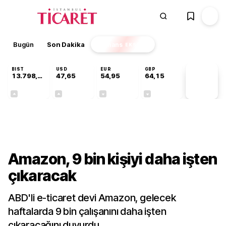
Bugün
Son Dakika
Finans
EKSTRA
BIST
USD
EUR
GBP
13.798,82
47,65
54,95
64,15
PİYASA
VERİLERİ
+0,70%
+0,05%
-0,12%
-0,04%
Dünya
Amazon, 9 bin kişiyi daha işten
çıkaracak
ABD'li e-ticaret devi Amazon, gelecek
haftalarda 9 bin çalışanını daha işten
çıkaracağını duyurdu.