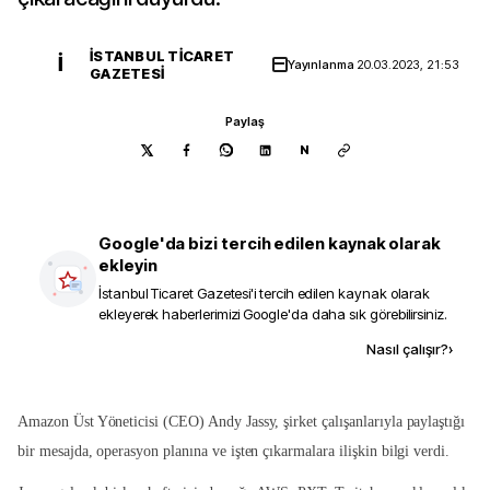
İSTANBUL TICARET
İ
Yayınlanma
20.03.2023, 21:53
GAZETESI
Paylaş
N
Google'da bizi tercih edilen kaynak olarak
ekleyin
İstanbul Ticaret Gazetesi
'i tercih edilen kaynak olarak
ekleyerek haberlerimizi Google'da daha sık görebilirsiniz.
Kaynak ekle
Nasıl çalışır?
›
Amazon Üst Yöneticisi (CEO) Andy Jassy, şirket çalışanlarıyla paylaştığı
bir mesajda, operasyon planına ve işten çıkarmalara ilişkin bilgi verdi.