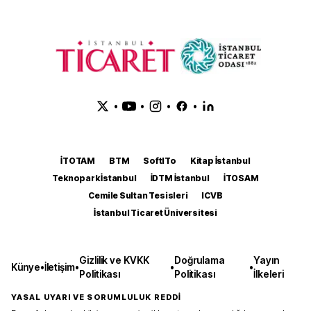
•
•
•
•
İTOTAM
BTM
SoftITo
Kitap İstanbul
Teknopark İstanbul
İDTM İstanbul
İTOSAM
Cemile Sultan Tesisleri
ICVB
İstanbul Ticaret Üniversitesi
Gizlilik ve KVKK
Doğrulama
Yayın
Künye
•
İletişim
•
•
•
Politikası
Politikası
İlkeleri
YASAL UYARI VE SORUMLULUK REDDİ