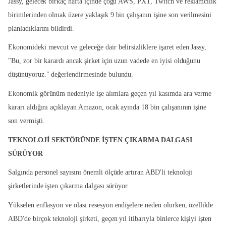
Jassy, gelecek birkaç hafta içinde çoğu AWS, PXT, Twitch ve reklamcılık
birimlerinden olmak üzere yaklaşık 9 bin çalışanın işine son verilmesini
planladıklarını bildirdi.
Ekonomideki mevcut ve geleceğe dair belirsizliklere işaret eden Jassy,
"Bu, zor bir karardı ancak şirket için uzun vadede en iyisi olduğunu
düşünüyoruz." değerlendirmesinde bulundu.
Ekonomik görünüm nedeniyle işe alımlara geçen yıl kasımda ara verme
kararı aldığını açıklayan Amazon, ocak ayında 18 bin çalışanının işine
son vermişti.
TEKNOLOJİ SEKTÖRÜNDE İŞTEN ÇIKARMA DALGASI
SÜRÜYOR
Salgında personel sayısını önemli ölçüde artıran ABD'li teknoloji
şirketlerinde işten çıkarma dalgası sürüyor.
Yükselen enflasyon ve olası resesyon endişelere neden olurken, özellikle
ABD'de birçok teknoloji şirketi, geçen yıl itibarıyla binlerce kişiyi işten