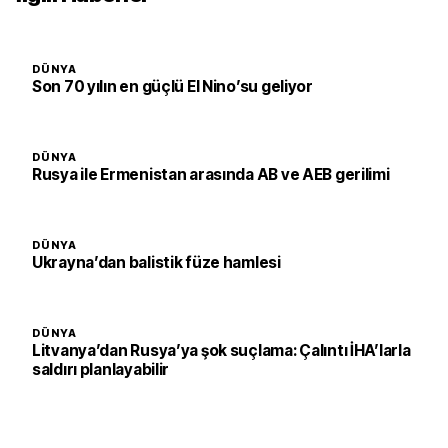
DÜNYA
Son 70 yılın en güçlü El Nino’su geliyor
DÜNYA
Rusya ile Ermenistan arasında AB ve AEB gerilimi
DÜNYA
Ukrayna’dan balistik füze hamlesi
DÜNYA
Litvanya’dan Rusya’ya şok suçlama: Çalıntı İHA’larla
saldırı planlayabilir