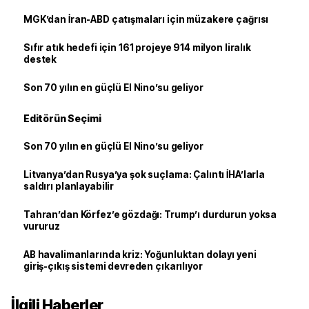
MGK’dan İran-ABD çatışmaları için müzakere çağrısı
Sıfır atık hedefi için 161 projeye 914 milyon liralık
destek
Son 70 yılın en güçlü El Nino’su geliyor
Editörün Seçimi
Son 70 yılın en güçlü El Nino’su geliyor
Litvanya’dan Rusya’ya şok suçlama: Çalıntı İHA’larla
saldırı planlayabilir
Tahran’dan Körfez’e gözdağı: Trump’ı durdurun yoksa
vururuz
AB havalimanlarında kriz: Yoğunluktan dolayı yeni
giriş-çıkış sistemi devreden çıkarılıyor
İlgili Haberler