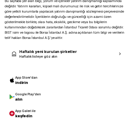
Bu sayfada yer alan bilgi, yorum ve içerikler yatırım danışmanlığı kapsamında
değildir. Yatırım kararları, kişisel mali durumunuz ile risk ve getiri tercihlerinize
göre yetkili kurumlarla yapılacak yatırım danışmanlığı sözleşmesi çerçevesinde
değerlendirilmelidir. İçeriklerin doğruluğu ve güncelliği için azami özen
gösterilmekle birlikte, olası hata, eksiklik, gecikme veya bu bilgilerin
kullanımından doğabilecek zararlardan İstanbul Ticaret Odası sorumlu değildir.
BIST isim ve logosu ile Borsa İstanbul A.Ş. adına açıklanan tüm bilgi ve verilerin
telif hakları Borsa İstanbul A.Ş.’ye aittir.
Haftalık yeni kurulan şirketler
Haftalık listeye göz atın
App Store'dan
indirin
Google Play'den
alın
App Galeri ile
keşfedin