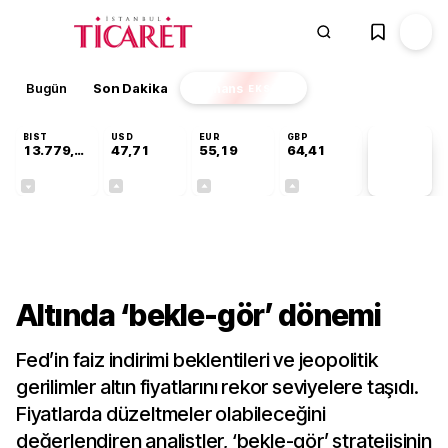
Bugün
Son Dakika
Finans
EKSTRA
BIST
USD
EUR
GBP
13.779,39
47,71
55,19
64,41
PİYASA
VERİLERİ
-0,14%
+0,18%
+0,32%
+0,38%
Finans
Altında ‘bekle-gör’ dönemi
Fed’in faiz indirimi beklentileri ve jeopolitik
gerilimler altın fiyatlarını rekor seviyelere taşıdı.
Fiyatlarda düzeltmeler olabileceğini
değerlendiren analistler, ‘bekle-gör’ stratejisinin