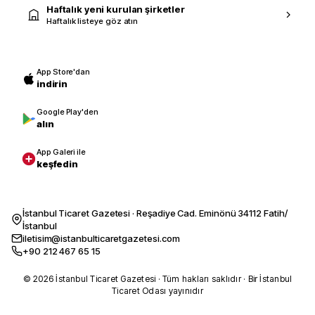
Haftalık yeni kurulan şirketler
Haftalık listeye göz atın
App Store'dan
indirin
Google Play'den
alın
App Galeri ile
keşfedin
İstanbul Ticaret Gazetesi · Reşadiye Cad. Eminönü 34112 Fatih/
İstanbul
iletisim@istanbulticaretgazetesi.com
+90 212 467 65 15
© 2026 İstanbul Ticaret Gazetesi · Tüm hakları saklıdır · Bir İstanbul
Ticaret Odası yayınıdır