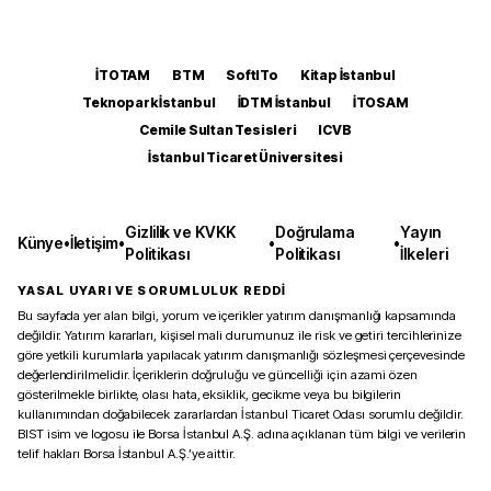
İTOTAM
BTM
SoftITo
Kitap İstanbul
Teknopark İstanbul
İDTM İstanbul
İTOSAM
Cemile Sultan Tesisleri
ICVB
İstanbul Ticaret Üniversitesi
Gizlilik ve KVKK
Doğrulama
Yayın
Künye
•
İletişim
•
•
•
Politikası
Politikası
İlkeleri
YASAL UYARI VE SORUMLULUK REDDİ
Bu sayfada yer alan bilgi, yorum ve içerikler yatırım danışmanlığı kapsamında
değildir. Yatırım kararları, kişisel mali durumunuz ile risk ve getiri tercihlerinize
göre yetkili kurumlarla yapılacak yatırım danışmanlığı sözleşmesi çerçevesinde
değerlendirilmelidir. İçeriklerin doğruluğu ve güncelliği için azami özen
gösterilmekle birlikte, olası hata, eksiklik, gecikme veya bu bilgilerin
kullanımından doğabilecek zararlardan İstanbul Ticaret Odası sorumlu değildir.
BIST isim ve logosu ile Borsa İstanbul A.Ş. adına açıklanan tüm bilgi ve verilerin
telif hakları Borsa İstanbul A.Ş.’ye aittir.