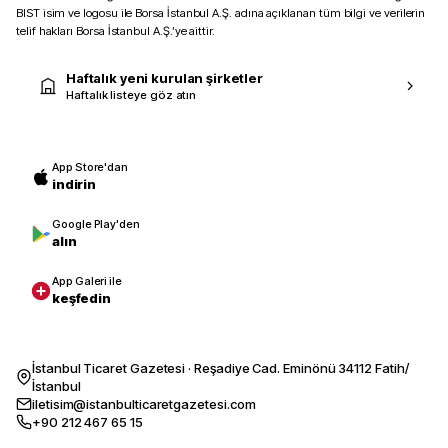
BIST isim ve logosu ile Borsa İstanbul A.Ş. adına açıklanan tüm bilgi ve verilerin
telif hakları Borsa İstanbul A.Ş.’ye aittir.
Haftalık yeni kurulan şirketler
Haftalık listeye göz atın
App Store'dan
indirin
Google Play'den
alın
App Galeri ile
keşfedin
İstanbul Ticaret Gazetesi · Reşadiye Cad. Eminönü 34112 Fatih/
İstanbul
iletisim@istanbulticaretgazetesi.com
+90 212 467 65 15