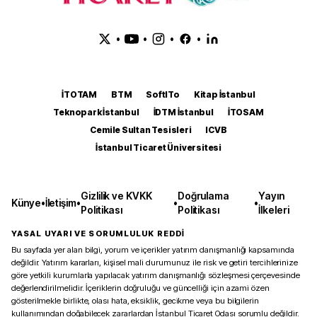
•
•
•
•
İTOTAM
BTM
SoftITo
Kitap İstanbul
Teknopark İstanbul
İDTM İstanbul
İTOSAM
Cemile Sultan Tesisleri
ICVB
İstanbul Ticaret Üniversitesi
Gizlilik ve KVKK
Doğrulama
Yayın
Künye
•
İletişim
•
•
•
Politikası
Politikası
İlkeleri
YASAL UYARI VE SORUMLULUK REDDİ
Bu sayfada yer alan bilgi, yorum ve içerikler yatırım danışmanlığı kapsamında
değildir. Yatırım kararları, kişisel mali durumunuz ile risk ve getiri tercihlerinize
göre yetkili kurumlarla yapılacak yatırım danışmanlığı sözleşmesi çerçevesinde
değerlendirilmelidir. İçeriklerin doğruluğu ve güncelliği için azami özen
gösterilmekle birlikte, olası hata, eksiklik, gecikme veya bu bilgilerin
kullanımından doğabilecek zararlardan İstanbul Ticaret Odası sorumlu değildir.