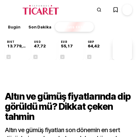
Bugün
Son Dakika
Finans
EKSTRA
BIST
USD
EUR
GBP
13.779,39
47,72
55,17
64,42
PİYASA
VERİLERİ
-0,14%
+0,01%
-0,04%
+0,01%
Finans
Altın ve gümüş fiyatlarında dip
görüldü mü? Dikkat çeken
tahmin
Altın ve gümüş fiyatları son dönemin en sert