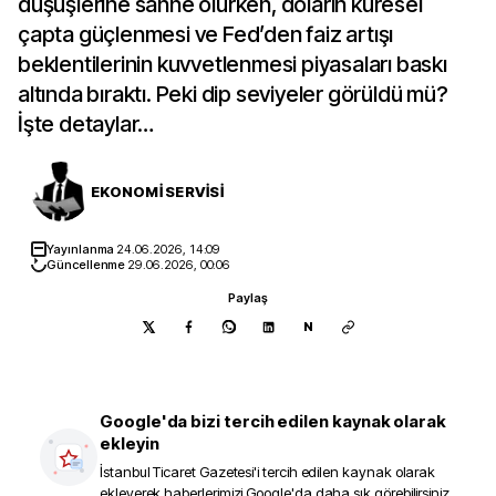
düşüşlerine sahne olurken, doların küresel
çapta güçlenmesi ve Fed’den faiz artışı
beklentilerinin kuvvetlenmesi piyasaları baskı
altında bıraktı. Peki dip seviyeler görüldü mü?
İşte detaylar…
EKONOMİ SERVİSİ
Yayınlanma
24.06.2026, 14:09
Güncellenme
29.06.2026, 00:06
Paylaş
N
Google'da bizi tercih edilen kaynak olarak
ekleyin
İstanbul Ticaret Gazetesi
'i tercih edilen kaynak olarak
ekleyerek haberlerimizi Google'da daha sık görebilirsiniz.