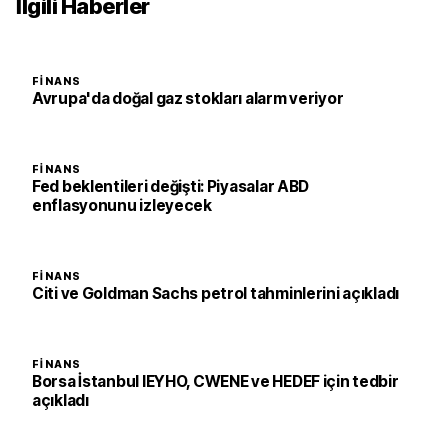
İlgili Haberler
FINANS
Avrupa'da doğal gaz stokları alarm veriyor
FINANS
Fed beklentileri değişti: Piyasalar ABD
enflasyonunu izleyecek
FINANS
Citi ve Goldman Sachs petrol tahminlerini açıkladı
FINANS
Borsa İstanbul IEYHO, CWENE ve HEDEF için tedbir
açıkladı