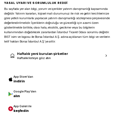
YASAL UYARI VE SORUMLULUK REDDİ
Bu sayfada yer alan bilgi, yorum ve içerikler yatırım danışmanlığı kapsamında
değildir. Yatırım kararları, kişisel mali durumunuz ile risk ve getiri tercihlerinize
göre yetkili kurumlarla yapılacak yatırım danışmanlığı sözleşmesi çerçevesinde
değerlendirilmelidir. İçeriklerin doğruluğu ve güncelliği için azami özen
gösterilmekle birlikte, olası hata, eksiklik, gecikme veya bu bilgilerin
kullanımından doğabilecek zararlardan İstanbul Ticaret Odası sorumlu değildir.
BIST isim ve logosu ile Borsa İstanbul A.Ş. adına açıklanan tüm bilgi ve verilerin
telif hakları Borsa İstanbul A.Ş.’ye aittir.
Haftalık yeni kurulan şirketler
Haftalık listeye göz atın
App Store'dan
indirin
Google Play'den
alın
App Galeri ile
keşfedin