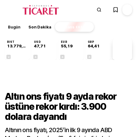
Bugün
Son Dakika
Finans
EKSTRA
BIST
USD
EUR
GBP
13.779,39
47,71
55,19
64,41
PİYASA
VERİLERİ
-0,14%
+0,18%
+0,32%
+0,38%
Finans
Altın ons fiyatı 9 ayda rekor
üstüne rekor kırdı: 3.900
dolara dayandı
Altının ons fiyatı, 2025’in ilk 9 ayında ABD