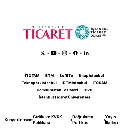
•
•
•
•
İTOTAM
BTM
SoftITo
Kitap İstanbul
Teknopark İstanbul
İDTM İstanbul
İTOSAM
Cemile Sultan Tesisleri
ICVB
İstanbul Ticaret Üniversitesi
Gizlilik ve KVKK
Doğrulama
Yayın
Künye
•
İletişim
•
•
•
Politikası
Politikası
İlkeleri