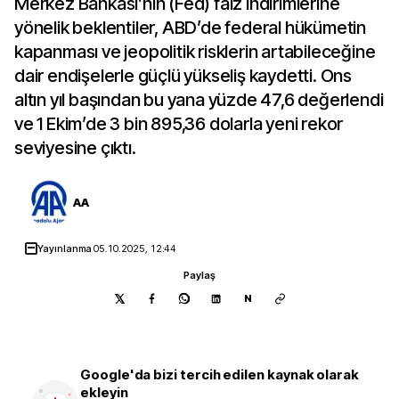
Merkez Bankası’nın (Fed) faiz indirimlerine
yönelik beklentiler, ABD’de federal hükümetin
kapanması ve jeopolitik risklerin artabileceğine
dair endişelerle güçlü yükseliş kaydetti. Ons
altın yıl başından bu yana yüzde 47,6 değerlendi
ve 1 Ekim’de 3 bin 895,36 dolarla yeni rekor
seviyesine çıktı.
AA
Yayınlanma
05.10.2025, 12:44
Paylaş
N
Google'da bizi tercih edilen kaynak olarak
ekleyin