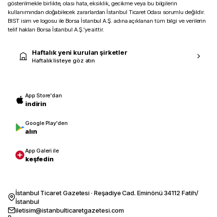
gösterilmekle birlikte, olası hata, eksiklik, gecikme veya bu bilgilerin
kullanımından doğabilecek zararlardan İstanbul Ticaret Odası sorumlu değildir.
BIST isim ve logosu ile Borsa İstanbul A.Ş. adına açıklanan tüm bilgi ve verilerin
telif hakları Borsa İstanbul A.Ş.’ye aittir.
Haftalık yeni kurulan şirketler
Haftalık listeye göz atın
App Store'dan
indirin
Google Play'den
alın
App Galeri ile
keşfedin
İstanbul Ticaret Gazetesi · Reşadiye Cad. Eminönü 34112 Fatih/
İstanbul
iletisim@istanbulticaretgazetesi.com