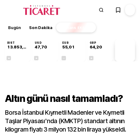
Bugün
Son Dakika
Finans
EKSTRA
BIST
USD
EUR
GBP
13.853,69
47,70
55,01
64,20
PİYASA
VERİLERİ
+0,40%
+0,17%
+0,00%
+0,05%
Sektörel
Altın günü nasıl tamamladı?
Borsa İstanbul Kıymetli Madenler ve Kıymetli
Taşlar Piyasası'nda (KMKTP) standart altının
kilogram fiyatı 3 milyon 132 bin liraya yükseldi.