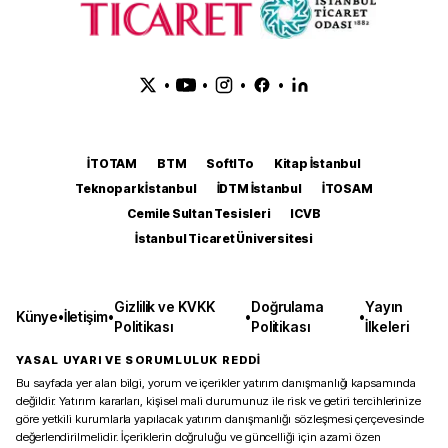
•
•
•
•
İTOTAM
BTM
SoftITo
Kitap İstanbul
Teknopark İstanbul
İDTM İstanbul
İTOSAM
Cemile Sultan Tesisleri
ICVB
İstanbul Ticaret Üniversitesi
Gizlilik ve KVKK
Doğrulama
Yayın
Künye
•
İletişim
•
•
•
Politikası
Politikası
İlkeleri
YASAL UYARI VE SORUMLULUK REDDİ
Bu sayfada yer alan bilgi, yorum ve içerikler yatırım danışmanlığı kapsamında
değildir. Yatırım kararları, kişisel mali durumunuz ile risk ve getiri tercihlerinize
göre yetkili kurumlarla yapılacak yatırım danışmanlığı sözleşmesi çerçevesinde
değerlendirilmelidir. İçeriklerin doğruluğu ve güncelliği için azami özen