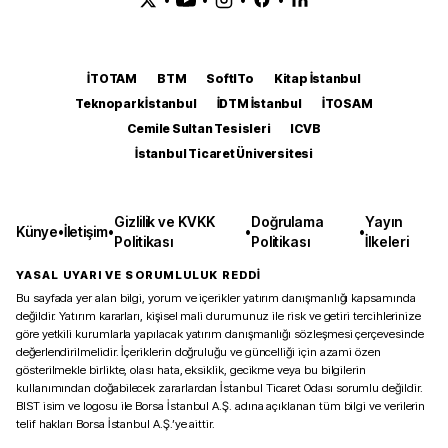
İTOTAM
BTM
SoftITo
Kitap İstanbul
Teknopark İstanbul
İDTM İstanbul
İTOSAM
Cemile Sultan Tesisleri
ICVB
İstanbul Ticaret Üniversitesi
Gizlilik ve KVKK
Doğrulama
Yayın
Künye
•
İletişim
•
•
•
Politikası
Politikası
İlkeleri
YASAL UYARI VE SORUMLULUK REDDİ
Bu sayfada yer alan bilgi, yorum ve içerikler yatırım danışmanlığı kapsamında
değildir. Yatırım kararları, kişisel mali durumunuz ile risk ve getiri tercihlerinize
göre yetkili kurumlarla yapılacak yatırım danışmanlığı sözleşmesi çerçevesinde
değerlendirilmelidir. İçeriklerin doğruluğu ve güncelliği için azami özen
gösterilmekle birlikte, olası hata, eksiklik, gecikme veya bu bilgilerin
kullanımından doğabilecek zararlardan İstanbul Ticaret Odası sorumlu değildir.
BIST isim ve logosu ile Borsa İstanbul A.Ş. adına açıklanan tüm bilgi ve verilerin
telif hakları Borsa İstanbul A.Ş.’ye aittir.