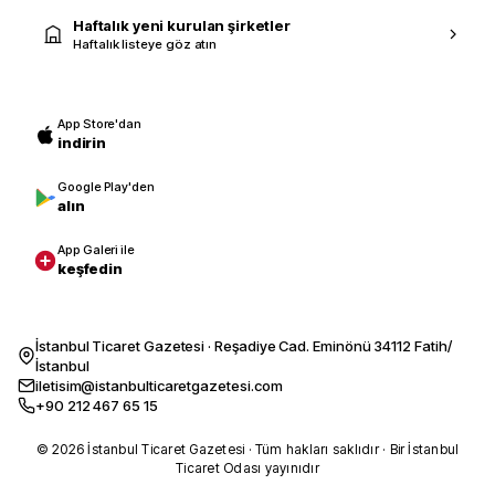
Haftalık yeni kurulan şirketler
Haftalık listeye göz atın
App Store'dan
indirin
Google Play'den
alın
App Galeri ile
keşfedin
İstanbul Ticaret Gazetesi · Reşadiye Cad. Eminönü 34112 Fatih/
İstanbul
iletisim@istanbulticaretgazetesi.com
+90 212 467 65 15
© 2026 İstanbul Ticaret Gazetesi · Tüm hakları saklıdır · Bir İstanbul
Ticaret Odası yayınıdır