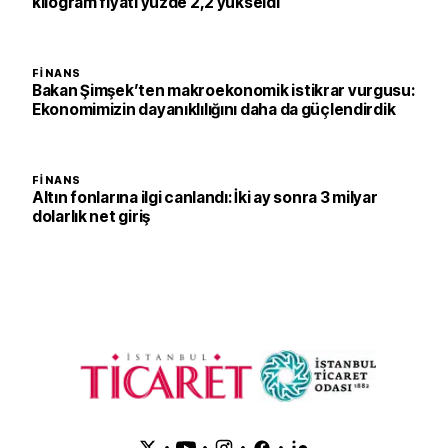
kilogram fiyatı yüzde 2,2 yükseldi
FINANS
Bakan Şimşek’ten makroekonomik istikrar vurgusu:
Ekonomimizin dayanıklılığını daha da güçlendirdik
FINANS
Altın fonlarına ilgi canlandı: İki ay sonra 3 milyar
dolarlık net giriş
•
•
•
•