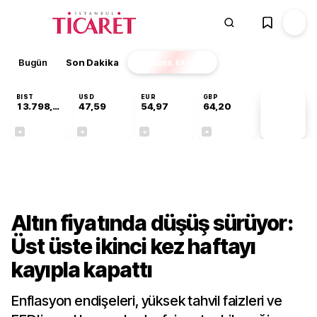
Bugün
Son Dakika
Finans
EKSTRA
BIST
USD
EUR
GBP
13.798,82
47,59
54,97
64,20
PİYASA
VERİLERİ
+0,70%
+0,06%
-0,07%
+0,15%
Finans
Altın fiyatında düşüş sürüyor:
Üst üste ikinci kez haftayı
kayıpla kapattı
Enflasyon endişeleri, yüksek tahvil faizleri ve