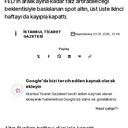
FED'in aralık ayına kadar faiz artırabileceği
beklentisiyle baskılanan spot altın, üst üste ikinci
haftayı da kayıpla kapattı.
İSTANBUL TICARET
İ
Yayınlanma
23.05.2026, 10:48
GAZETESI
Paylaş
N
Google'da bizi tercih edilen kaynak olarak
ekleyin
İstanbul Ticaret Gazetesi
'i tercih edilen kaynak olarak
ekleyerek haberlerimizi Google'da daha sık görebilirsiniz.
Kaynak ekle
Nasıl çalışır?
›