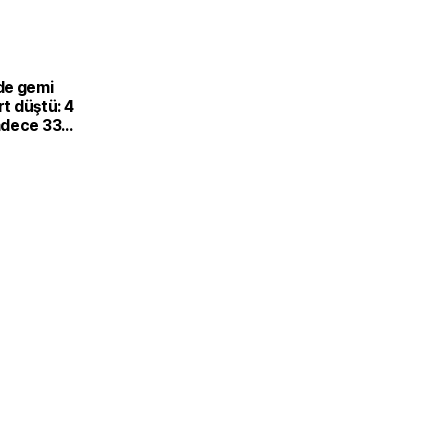
de gemi
rt düştü: 4
adece 33