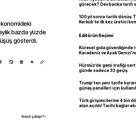
görecek? Dev banka tarih v
100 yıl sonra tarihi dönüş: 
Kerkük’te ilk kez üretici k
 ekonomideki
 aylık bazda yüzde
Editörün Seçimi
düşüş gösterdi.
Küresel gıda güvenliğinde r
Karadeniz ve Azak Denizi'nd
trafiği sekteye uğradı
N
Hürmüz’de gemi trafiği sert
günde sadece 33 geçiş
Trump’tan yeni tarife kararı
güneş panelleri için kullan
yüzde 15 vergi
Türk girişimcilerine 4 bin 
Kaynak ekle
alan açıldı! Tarihi bağlar 
ortaklığa dönüşüyor
Nasıl çalışır?
›
k