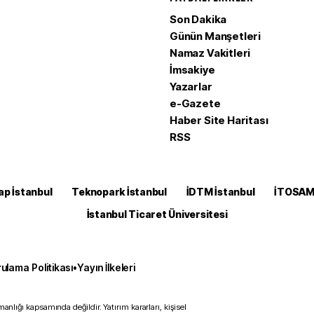
Son Dakika
Günün Manşetleri
Namaz Vakitleri
İmsakiye
Yazarlar
e-Gazete
Haber Site Haritası
RSS
ap İstanbul
Teknopark İstanbul
İDTM İstanbul
İTOSA
İstanbul Ticaret Üniversitesi
ulama Politikası
•
Yayın İlkeleri
anlığı kapsamında değildir. Yatırım kararları, kişisel