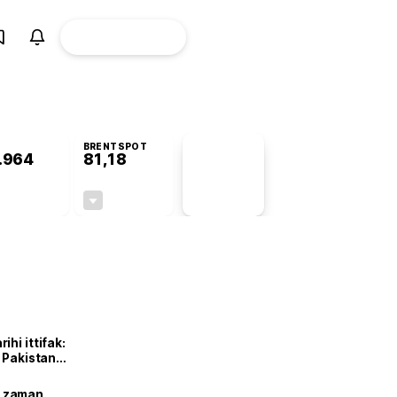
ÜYE
CANLI BORSA
Girişi
BRENTSPOT
.964
81,18
PİYASA
VERİLERİ
+0,61%
-1,93%
+0,00
-1,60
hi ittifak:
e Pakistan
dı
ne zaman