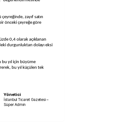
r.” değerlendirmesinde
çeyreğinde, zayıf satın
bir önceki çeyreğe göre
üzde 0,4 olarak açıklanan
eki durgunluktan dolayı eksi
 bu yıl için büyüme
irerek, bu yıl küçülen tek
Yönetici
İstanbul Ticaret Gazetesi –
Süper Admin