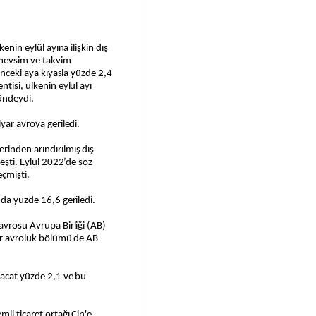
kenin eylül ayına ilişkin dış
e mevsim ve takvim
 önceki aya kıyasla yüzde 2,4
tisi, ülkenin eylül ayı
ündeydi.
yar avroya geriledi.
rinden arındırılmış dış
leşti. Eylül 2022’de söz
eçmişti.
 da yüzde 16,6 geriledi.
avrosu Avrupa Birliği (AB)
yar avroluk bölümü de AB
racat yüzde 2,1 ve bu
li ticaret ortağı Çin'e