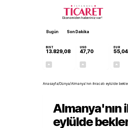
Ekonomiden haberiniz var!
Bugün
Son Dakika
Finans
EKST
BIST
USD
EUR
13.829,08
47,70
55,04
+0,22%
+0,17%
30,27
0,08
Anasayfa
/
Dünya
/
Almanya'nın ihracatı eylülde bekle
Almanya'nın i
eylülde bekle