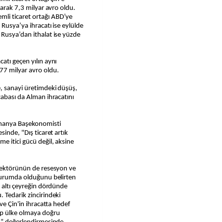
larak 7,3 milyar avro oldu.
li ticaret ortağı ABD’ye
Rusya’ya ihracatı ise eylülde
 Rusya’dan ithalat ise yüzde
atı geçen yılın aynı
77 milyar avro oldu.
, sanayi üretimdeki düşüş,
çabası da Alman ihracatını
lmanya Başekonomisti
sinde, "Dış ticaret artık
e itici gücü değil, aksine
 sektörünün de resesyon ve
 durumda olduğunu belirten
, altı çeyreğin dördünde
 Tedarik zincirindeki
ve Çin'in ihracatta hedef
ip ülke olmaya doğru