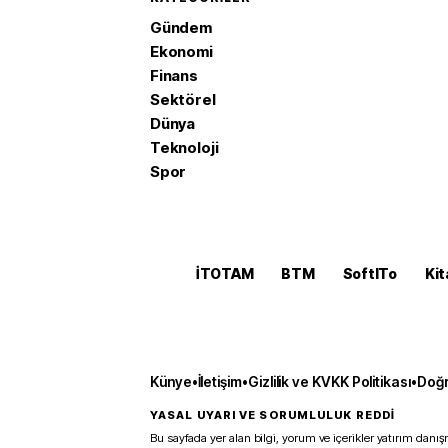
Gündem
Ekonomi
Finans
Sektörel
Dünya
Teknoloji
Spor
İTOTAM
BTM
SoftITo
Kit
Künye
•
İletişim
•
Gizlilik ve KVKK Politikası
•
Doğr
YASAL UYARI VE SORUMLULUK REDDİ
Bu sayfada yer alan bilgi, yorum ve içerikler yatırım danışm