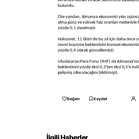
evrilmesi Alman ihracat sektörünü baskılıyo
bulundu.
Öte yandan, Almanya ekonomisi yılın üçüncü 
alma gücü ve yüksek faiz oranları nedeniyle 
yüzde 0,1 daralmıştı.
Hükümet, 11 Ekim'de bu yıl için daha önce y
resmi büyüme beklentisini küresel ekonomid
yüzde 0,4 olarak güncellemişti.
Uluslararası Para Fonu (IMF) da Almanya'nın
beklentisini yüzde eksi 0,3'ten eksi 0,5'e ind
gelişmiş ülke olacağını bildirmişti.
Beğen
Kaydet
İlgili Haberler