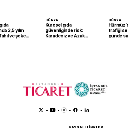
DÜNYA
DÜNYA
gıda
Küresel gıda
Hürmüz’
nda 3,5 yılın
güvenliğinde risk:
trafiği se
 Tahıl ve şeker
Karadeniz ve Azak
günde s
ı endeksi
Denizi'nde tahıl trafiği
geçiş
aşıdı
sekteye uğradı
•
•
•
•
FAYDALI LINKLER