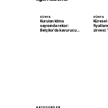
DÜNYA
DÜNYA
Kurulan klima
Küresel 
sayısında rekor:
fiyatları
Belçika'da kavurucu
zirvesi:
sıcaklar klima
fiyatlar
satışlarını artırdı
yukarı t
KATEGORILER