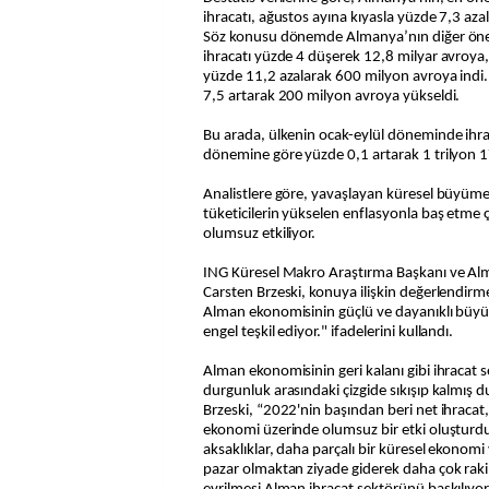
ihracatı, ağustos ayına kıyasla yüzde 7,3 aza
Söz konusu dönemde Almanya’nın diğer önem
ihracatı yüzde 4 düşerek 12,8 milyar avroya, 
yüzde 11,2 azalarak 600 milyon avroya indi.
7,5 artarak 200 milyon avroya yükseldi.
Bu arada, ülkenin ocak-eylül döneminde ihrac
dönemine göre yüzde 0,1 artarak 1 trilyon 1
Analistlere göre, yavaşlayan küresel büyüme
tüketicilerin yükselen enflasyonla baş etme 
olumsuz etkiliyor.
ING Küresel Makro Araştırma Başkanı ve A
Carsten Brzeski, konuya ilişkin değerlendirme
Alman ekonomisinin güçlü ve dayanıklı büyüm
engel teşkil ediyor." ifadelerini kullandı.
Alman ekonomisinin geri kalanı gibi ihracat
durgunluk arasındaki çizgide sıkışıp kalmış
Brzeski, “2022'nin başından beri net ihracat
ekonomi üzerinde olumsuz bir etki oluşturdu.
aksaklıklar, daha parçalı bir küresel ekonomi 
pazar olmaktan ziyade giderek daha çok rak