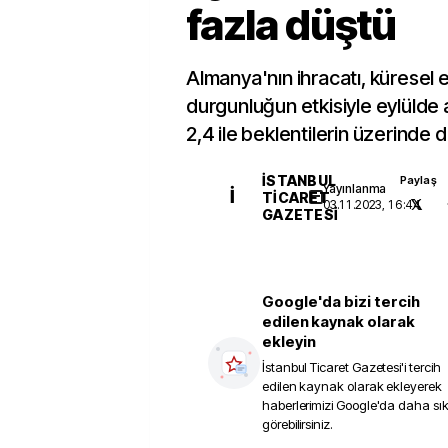
fazla düştü
Almanya'nın ihracatı, küresel
durgunluğun etkisiyle eylülde
2,4 ile beklentilerin üzerinde 
İSTANBUL
Paylaş
Yayınlanma
İ
TICARET
03.11.2023, 16:44
GAZETESI
Google'da bizi tercih
edilen kaynak olarak
ekleyin
İstanbul Ticaret Gazetesi
'i tercih
edilen kaynak olarak ekleyerek
haberlerimizi Google'da daha sı
görebilirsiniz.