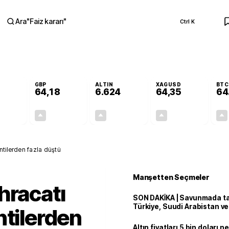
Ara
"
Faiz kararı
"
Ctrl K
RA
GBP
ALTIN
XAGUSD
BTC
64,18
6.624
64,35
64
+0,05%
+0,01%
+2,02%
+4,63%
0,03
0,01
131,12
2,85
ntilerden fazla düştü
Manşetten Seçmeler
hracatı
SON DAKİKA | Savunmada tari
Türkiye, Suudi Arabistan v
ntilerden
'Mekke Anlaşması'nı imzala
Altın fiyatları 5 bin doları 