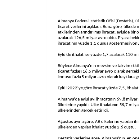
Almanya Federal İstatistik Ofisi (Destatis), ül
ticaret verilerini açıkladı. Buna göre, ülked
etkilerinden arındırılmış ihracat, eylülde bir
azalarak 126,5 milyar avro oldu. Piyasa beklen
ihracatının yüzde 1,1 düşüş göstermesi yön
Eylülde ithalat ise yüzde 1,7 azalarak 110 mil
Böylece Almanya'nın mevsim ve takvim etkile
ticaret fazlası 16,5 milyar avro olarak gerçek
konusu fazla 5 milyar avro olarak kayıtlara g
Eylül 2022’ye göre ihracat yüzde 7,5, ithalat
Almanya'da eylül ayı ihracatının 69,8 milyar 
ülkelerine yapıldı. Ülke ithalatının 58,7 mil
ülkelerinden gerçekleştirildi.
Ağustos ayına göre, AB ülkelerine yapılan ih
ülkelerden yapılan ithalat yüzde 2,6 düştü.
Destatis verilerine göre, Almanya'nın, en önem