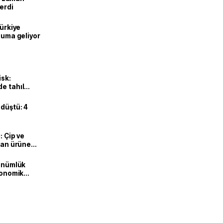
erdi
Türkiye
onuma geliyor
isk:
e tahıl
 düştü: 4
: Çip ve
ılan ürüne
dönümlük
ekonomik