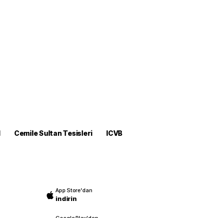
M
Cemile Sultan Tesisleri
ICVB
App Store'dan
indirin