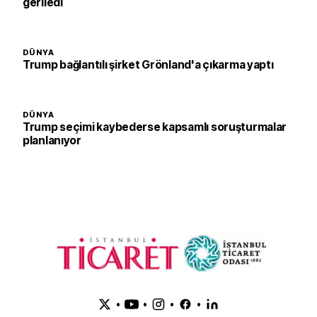
geriledi
DÜNYA
Trump bağlantılı şirket Grönland'a çıkarma yaptı
DÜNYA
Trump seçimi kaybederse kapsamlı soruşturmalar
planlanıyor
•
•
•
•