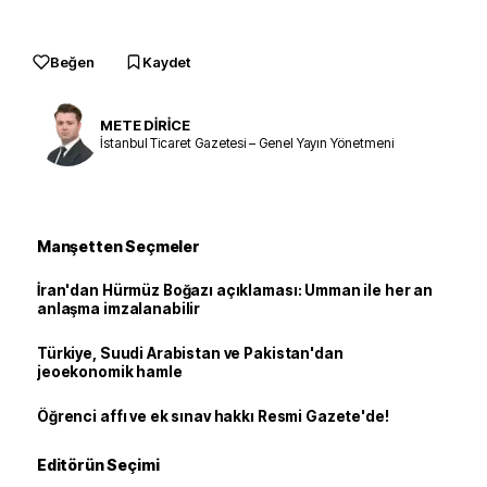
Beğen
Kaydet
METE DİRİCE
İstanbul Ticaret Gazetesi – Genel Yayın Yönetmeni
Manşetten Seçmeler
İran'dan Hürmüz Boğazı açıklaması: Umman ile her an
anlaşma imzalanabilir
Türkiye, Suudi Arabistan ve Pakistan'dan
jeoekonomik hamle
Öğrenci affı ve ek sınav hakkı Resmi Gazete'de!
Editörün Seçimi