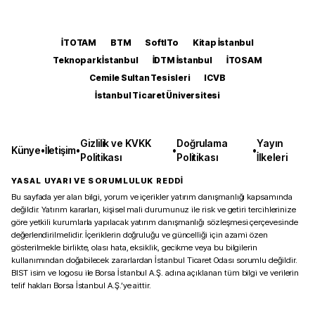
İTOTAM
BTM
SoftITo
Kitap İstanbul
Teknopark İstanbul
İDTM İstanbul
İTOSAM
Cemile Sultan Tesisleri
ICVB
İstanbul Ticaret Üniversitesi
Gizlilik ve KVKK
Doğrulama
Yayın
Künye
•
İletişim
•
•
•
Politikası
Politikası
İlkeleri
YASAL UYARI VE SORUMLULUK REDDİ
Bu sayfada yer alan bilgi, yorum ve içerikler yatırım danışmanlığı kapsamında
değildir. Yatırım kararları, kişisel mali durumunuz ile risk ve getiri tercihlerinize
göre yetkili kurumlarla yapılacak yatırım danışmanlığı sözleşmesi çerçevesinde
değerlendirilmelidir. İçeriklerin doğruluğu ve güncelliği için azami özen
gösterilmekle birlikte, olası hata, eksiklik, gecikme veya bu bilgilerin
kullanımından doğabilecek zararlardan İstanbul Ticaret Odası sorumlu değildir.
BIST isim ve logosu ile Borsa İstanbul A.Ş. adına açıklanan tüm bilgi ve verilerin
telif hakları Borsa İstanbul A.Ş.’ye aittir.