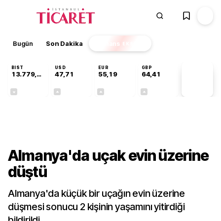
Bugün
Son Dakika
Finans
EKSTRA
BIST
USD
EUR
GBP
13.779,39
47,71
55,19
64,41
PİYASA
VERİLERİ
-0,14%
+0,18%
+0,32%
+0,38%
Dünya
Almanya'da uçak evin üzerine
düştü
Almanya'da küçük bir uçağın evin üzerine
düşmesi sonucu 2 kişinin yaşamını yitirdiği
bildirildi.