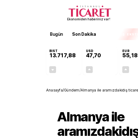
Ekonomiden haberiniz var!
Bugün
Son Dakika
Finans
EKST
BIST
USD
EUR
13.717,88
47,70
55,18
-0,59%
+0,17%
-80,94
0,08
Anasayfa
/
Gündem
/
Almanya ile aramızdakidış ticare
Almanya ile
aramızdakidış