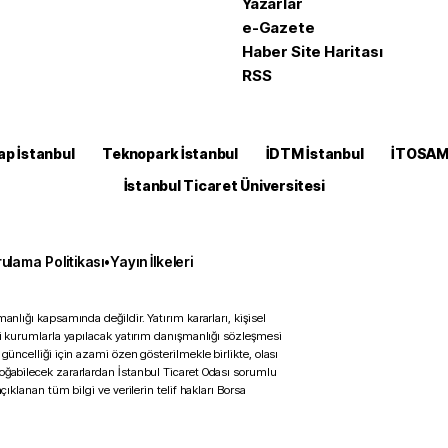
Yazarlar
e-Gazete
Haber Site Haritası
RSS
ap İstanbul
Teknopark İstanbul
İDTM İstanbul
İTOSA
İstanbul Ticaret Üniversitesi
ulama Politikası
•
Yayın İlkeleri
anlığı kapsamında değildir. Yatırım kararları, kişisel
ili kurumlarla yapılacak yatırım danışmanlığı sözleşmesi
 güncelliği için azami özen gösterilmekle birlikte, olası
doğabilecek zararlardan İstanbul Ticaret Odası sorumlu
çıklanan tüm bilgi ve verilerin telif hakları Borsa