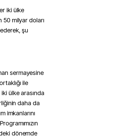
r iki ülke
n 50 milyar doları
 ederek, şu
lman sermayesine
taklığı ile
iki ülke arasında
rliğinin daha da
rım imkanlarını
 Programımızın
üzdeki dönemde