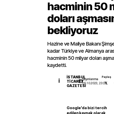
hacminin 50 m
doları aşması
bekliyoruz
Hazine ve Maliye Bakanı Şimşe
kadar Türkiye ve Almanya arası
hacminin 50 milyar doları aşmas
kaydetti.
İSTANBUL
Paylaş
Yayınlanma
İ
TICARET
26.10.2023, 23:37
GAZETESI
Google'da bizi tercih
edilen kaynak olarak