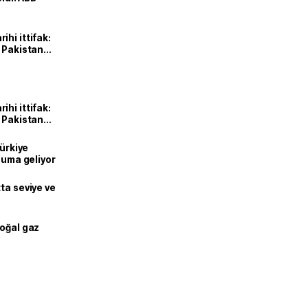
hi ittifak:
e Pakistan
dı
hi ittifak:
e Pakistan
dı
Türkiye
onuma geliyor
ta seviye ve
doğal gaz