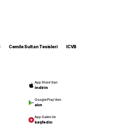
M
Cemile Sultan Tesisleri
ICVB
App Store'dan
indirin
Google Play'den
alın
App Galeri ile
keşfedin