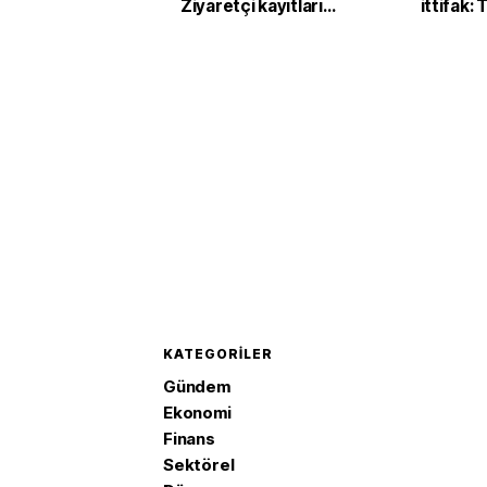
Ziyaretçi kayıtları
ittifak:
başladı
Arabist
'Mekke 
imzaladı
KATEGORILER
Gündem
Ekonomi
Finans
Sektörel