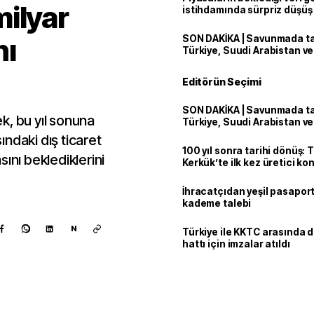
ilyar
istihdamında sürpriz düşüş
nı
SON DAKİKA | Savunmada tari
Türkiye, Suudi Arabistan v
'Mekke Anlaşması'nı imzala
Editörün Seçimi
SON DAKİKA | Savunmada tari
k, bu yıl sonuna
Türkiye, Suudi Arabistan v
'Mekke Anlaşması'nı imzala
ndaki dış ticaret
100 yıl sonra tarihi dönüş: 
ını beklediklerini
Kerkük’te ilk kez üretici k
İhracatçıdan yeşil pasaport
kademe talebi
N
Türkiye ile KKTC arasında 
hattı için imzalar atıldı