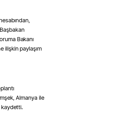
hesabından,
 Başbakan
 Koruma Bakanı
 ilişkin paylaşım
plantı
Şimşek, Almanya ile
 kaydetti.