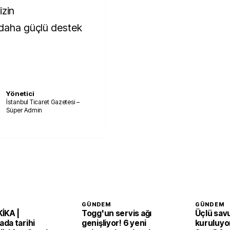
izin
 daha güçlü destek
Yönetici
İstanbul Ticaret Gazetesi –
Süper Admin
GÜNDEM
GÜNDEM
İKA |
Togg'un servis ağı
Üçlü sav
da tarihi
genişliyor! 6 yeni
kuruluyor