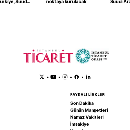
 Türkiye, Suudi
noktaya kurulacak
Suudi Ar
an ve Pakistan
Pakistan
Anlaşması'nı
adım
•
•
•
•
FAYDALI LINKLER
Son Dakika
Günün Manşetleri
Namaz Vakitleri
İmsakiye