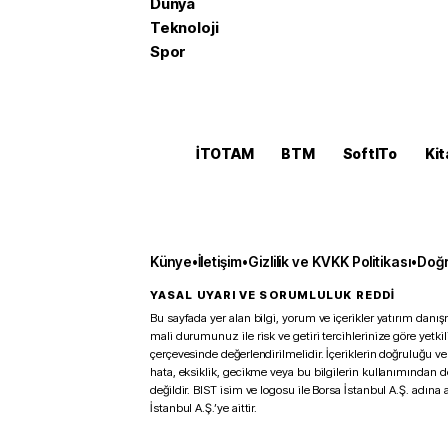
Dünya
Teknoloji
Spor
İTOTAM
BTM
SoftITo
Kit
Künye
•
İletişim
•
Gizlilik ve KVKK Politikası
•
Doğr
YASAL UYARI VE SORUMLULUK REDDİ
Bu sayfada yer alan bilgi, yorum ve içerikler yatırım danışm
mali durumunuz ile risk ve getiri tercihlerinize göre yetk
çerçevesinde değerlendirilmelidir. İçeriklerin doğruluğu ve
hata, eksiklik, gecikme veya bu bilgilerin kullanımından 
değildir. BIST isim ve logosu ile Borsa İstanbul A.Ş. adına a
İstanbul A.Ş.’ye aittir.