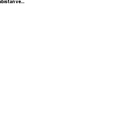
abistan ve
’dan ortak