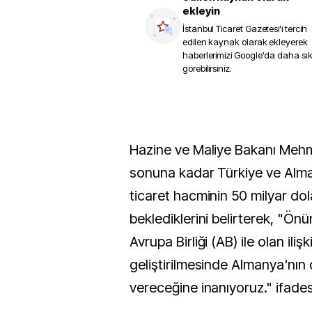
ekleyin
İstanbul Ticaret Gazetesi
'i tercih
edilen kaynak olarak ekleyerek
haberlerimizi Google'da daha sı
görebilirsiniz.
Hazine ve Maliye Bakanı Mehm
sonuna kadar Türkiye ve Alma
ticaret hacminin 50 milyar dol
beklediklerini belirterek, "
Avrupa Birliği (AB) ile olan ilişk
geliştirilmesinde Almanya'nın
vereceğine inanıyoruz." ifadesi