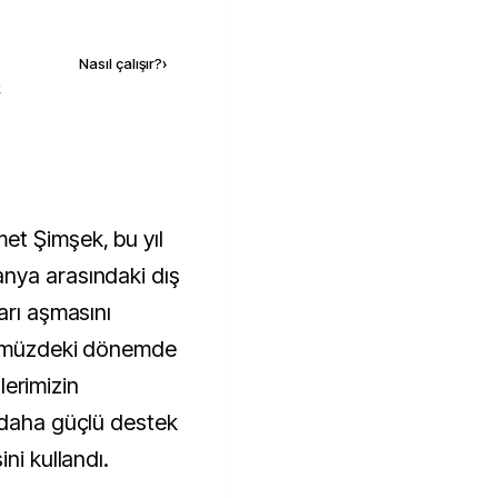
Kaynak ekle
Nasıl çalışır?
›
k
et Şimşek, bu yıl
nya arasındaki dış
arı aşmasını
Önümüzdeki dönemde
ilerimizin
 daha güçlü destek
ni kullandı.