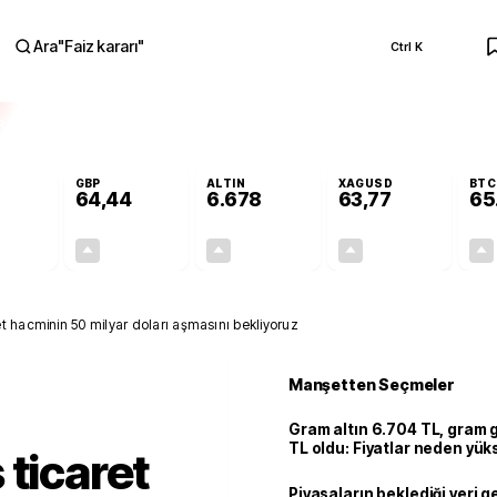
Ara
"
Faiz kararı
"
Ctrl K
RA
GBP
ALTIN
XAGUSD
BTC
64,44
6.678
63,77
65
+0,31%
+0,41%
+2,86%
+3,69%
0,17
0,26
185,75
2,27
t hacminin 50 milyar doları aşmasını bekliyoruz
Manşetten Seçmeler
Gram altın 6.704 TL, gram
TL oldu: Fiyatlar neden yük
 ticaret
Piyasaların beklediği veri g