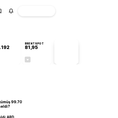
ÜYE
CANLI BORSA
Girişi
BRENTSPOT
.192
81,95
PİYASA
VERİLERİ
+1,18%
-1,00%
+0,00
-0,83
 gümüş 99.70
seldi?
eldi: ABD