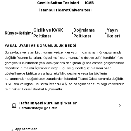
Cemile Sultan Tesisleri
ICVB
İstanbul Ticaret Üniversitesi
Gizlilik ve KVKK
Doğrulama
Yayın
Künye
•
İletişim
•
•
•
Politikası
Politikası
İlkeleri
YASAL UYARI VE SORUMLULUK REDDİ
Bu sayfada yer alan bilgi, yorum ve içerikler yatırım danışmanlığı kapsamında
değildir. Yatırım kararları, kişisel mali durumunuz ile risk ve getiri tercihlerinize
göre yetkili kurumlarla yapılacak yatırım danışmanlığı sözleşmesi çerçevesinde
değerlendirilmelidir. İçeriklerin doğruluğu ve güncelliği için azami özen
gösterilmekle birlikte, olası hata, eksiklik, gecikme veya bu bilgilerin
kullanımından doğabilecek zararlardan İstanbul Ticaret Odası sorumlu değildir.
BIST isim ve logosu ile Borsa İstanbul A.Ş. adına açıklanan tüm bilgi ve verilerin
telif hakları Borsa İstanbul A.Ş.’ye aittir.
Haftalık yeni kurulan şirketler
Haftalık listeye göz atın
App Store'dan