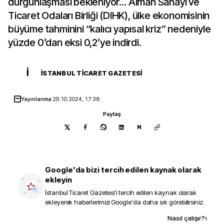
durgunlaşması bekleniyor… Alman Sanayi ve
Ticaret Odaları Birliği (DIHK), ülke ekonomisinin
büyüme tahminini “kalıcı yapısal kriz” nedeniyle
yüzde 0’dan eksi 0,2’ye indirdi.
İ
İSTANBUL TICARET GAZETESI
Yayınlanma
29.10.2024, 17:38
Paylaş
N
Google'da bizi tercih edilen kaynak olarak
ekleyin
İstanbul Ticaret Gazetesi
'i tercih edilen kaynak olarak
ekleyerek haberlerimizi Google'da daha sık görebilirsiniz.
Kaynak ekle
Nasıl çalışır?
›