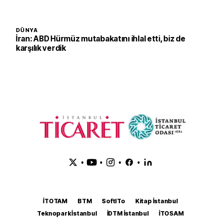
DÜNYA
İran: ABD Hürmüz mutabakatını ihlal etti, biz de
karşılık verdik
•
•
•
•
İTOTAM
BTM
SoftITo
Kitap İstanbul
Teknopark İstanbul
İDTM İstanbul
İTOSAM