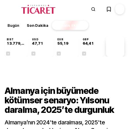
Bugün
Son Dakika
Finans
EKSTRA
BIST
USD
EUR
GBP
13.779,39
47,71
55,19
64,41
PİYASA
VERİLERİ
-0,14%
+0,18%
+0,32%
+0,38%
Dünya
Almanya için büyümede
kötümser senaryo: Yılsonu
daralma, 2025’te durgunluk
Almanya’nın 2024'te daralması, 2025'te