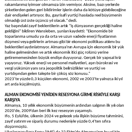
rakamlarımız iyimser olmamıza izin vermiyor. Aksine, bazı yerlerde
şirketlerden gelen geri bildirimler işlerin daha da kötüye gidebileceğine
dair endişeleri artırıyor. Bu, gayrisafi yurtiçi hasılada reel büyümenin
olmadığı üst üste üçüncü yıl olacak.” dedi.
Yaz başındaki zayıf beklentilerin artık “iş dünyasının gerçekliği haline
geldiğini” bildiren Wansleben, şunları kaydetti: “Ekonomide bir
toparlanma umudu ya da orta ve uzun vadede enerji fiyatlarının
düşmesi veya gelirlerin artması gibi bir ekonomi politikası atılımı bu
beklentileri aydınlatmıyor. Almanya'nın Avrupa için ekonomik bir yük
haline gelmesinden ve artık ekonomik itici güç rolünü yerine
getirememesinden büyük endişe duyuyoruz. Gerçek bir yapısal kriz
yaşıyoruz. Yüksek enerji ve personel maliyetleri, aşırı bürokrasi ve
vergi yükünün yanı sıra jeopolitik belirsizlikler ve yurtiçi ve
yurtdışından gelen talepte bir çöküş söz konusu.”
2023’te yüzde 0,3 küçülen ekonomi, 2002 ve 2003'te yalnızca iki yıl
art arda küçülmüştü.
ALMAN EKONOMİSİ YENİDEN RESESYONA GİRME RİSKİYLE KARŞI
KARŞIYA
Almanya, 10 yıllık ekonomik büyümenin ardından salgının ilk yılı olan
2020'de, 2009'dan beri ilk kez resesyon yaşamıştı.
Ifo, 5 Eylül'de, ülkenin 2024 ve gelecek yıla ilişkin büyüme tahminini,
zayıf yatırım ve sipariş durumu nedeniyle yüzde 0,4'ten sıfıra
düşürmüştü.