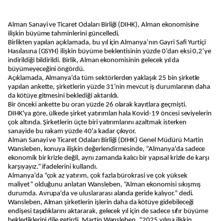
Alman Sanayi ve Ticaret Odaları Birliği (DIHK), Alman ekonomisine
ilişkin büyüme tahminlerini güncelledi.
Birlikten yapılan açıklamada, bu yıl için Almanya’nın Gayri Safi Yurtiçi
Hasılasına (GSYH) ilişkin büyüme beklentisinin yüzde 0’dan eksi 0,2’ye
indirildiği bildirildi. Birlik, Alman ekonomisinin gelecek yıl da
büyümeyeceğini öngördü.
Açıklamada, Almanya’da tüm sektörlerden yaklaşık 25 bin şirketle
yapılan ankette, şirketlerin yüzde 31’nin mevcut iş durumlarının daha
da kötüye gitmesini beklediği aktarıldı.
Bir önceki ankette bu oran yüzde 26 olarak kayıtlara geçmişti.
DIHK'ya göre, ülkede şirket yatırımları hala Kovid-19 öncesi seviyelerin
çok altında. Şirketlerin üçte biri yatırımlarını azaltmak isterken
sanayide bu rakam yüzde 40'a kadar çıkıyor.
Alman Sanayi ve Ticaret Odaları Birliği (DIHK) Genel Müdürü Martin
Wansleben, konuya ilişkin değerlendirmesinde, “Almanya'da sadece
ekonomik bir krizle değil, aynı zamanda kalıcı bir yapısal krizle de karşı
karşıyayız.” ifadelerini kullandı.
Almanya’da “çok az yatırım, çok fazla bürokrasi ve çok yüksek
maliyet” olduğunu anlatan Wansleben, “Alman ekonomisi sıkışmış
durumda. Avrupa'da ve uluslararası alanda geride kalıyor.” dedi.
Wansleben, Alman şirketlerin işlerin daha da kötüye gidebileceği
endişesi taşıdıklarını aktararak, gelecek yıl için de sadece sıfır büyüme
beklediklerini dile getirdi. Martin Wansleben, “2025 yılına ilişkin