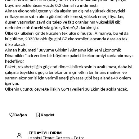
Uluslararası Para Fonu (IMF) da 22 Ekim'de Almanya'nın bu yıl için
büyüme beklentisini yüzde 0,2'den sıfıra indirmişti.
Alman ekonomisi geçen yıl da alışılmışın dışında yüksek düzeydeki
enflasyonun satın alma gücünü etkilemesi, yüksek enerji fiyatları,
düşen yatırımlar, zayıf dış talep ve faiz oranlarının yüksekliği gibi
nedenlerle bir önceki yıla göre yüzde 0,3 daralmıştı.
Ülke G7 ülkeleri içinde küçülen tek ülke olmuştu. Almanya, bu yıl da
küçülürse, 2023'te olduğu gibi G7 ekonomileri arasında daralan tek
ülke olacak.
Alman hükümeti "Büyüme Girişimi-Almanya için Yeni Ekonomik
Dinamikler" adı verilen bir büyüme paketi ile ekonomiyi canlandırmayı
hedefliyor.
Paket, rekabetçiliğin güçlendirilmesi, bürokrasinin azaltılması, daha iyi
çalışma teşvikleri, güçlü bir ekonomi için etkin bir finans merkezi ve
yarının ekonomisi için verimli enerji piyasası gibi beş alanda 49 önlem
içeriyor.
Ülkenin üçüncü çeyreğe ilişkin GSYH verileri 30 Ekim'de açıklanacak.
Beğen
Kaydet
FEDAYİ YILDIRIM
İstanbul Ticaret Gazetesi – Editör