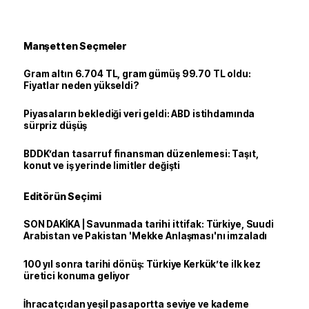
Manşetten Seçmeler
Gram altın 6.704 TL, gram gümüş 99.70 TL oldu:
Fiyatlar neden yükseldi?
Piyasaların beklediği veri geldi: ABD istihdamında
sürpriz düşüş
BDDK’dan tasarruf finansman düzenlemesi: Taşıt,
konut ve iş yerinde limitler değişti
Editörün Seçimi
SON DAKİKA | Savunmada tarihi ittifak: Türkiye, Suudi
Arabistan ve Pakistan 'Mekke Anlaşması'nı imzaladı
100 yıl sonra tarihi dönüş: Türkiye Kerkük’te ilk kez
üretici konuma geliyor
İhracatçıdan yeşil pasaportta seviye ve kademe