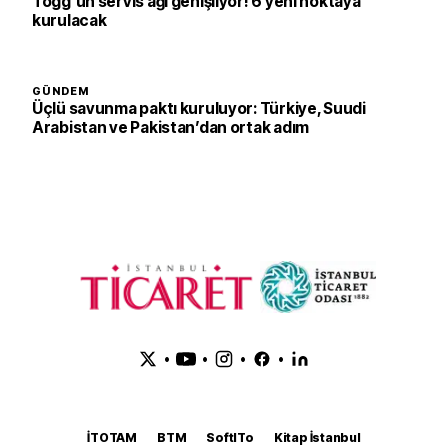
Togg'un servis ağı genişliyor! 6 yeni noktaya
kurulacak
GÜNDEM
Üçlü savunma paktı kuruluyor: Türkiye, Suudi
Arabistan ve Pakistan’dan ortak adım
•
•
•
•
İTOTAM
BTM
SoftITo
Kitap İstanbul