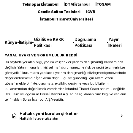
Teknopark İstanbul
İDTM İstanbul
İTOSAM
Cemile Sultan Tesisleri
ICVB
İstanbul Ticaret Üniversitesi
Gizlilik ve KVKK
Doğrulama
Yayın
Künye
•
İletişim
•
•
•
Politikası
Politikası
İlkeleri
YASAL UYARI VE SORUMLULUK REDDİ
Bu sayfada yer alan bilgi, yorum ve içerikler yatırım danışmanlığı kapsamında
değildir. Yatırım kararları, kişisel mali durumunuz ile risk ve getiri tercihlerinize
göre yetkili kurumlarla yapılacak yatırım danışmanlığı sözleşmesi çerçevesinde
değerlendirilmelidir. İçeriklerin doğruluğu ve güncelliği için azami özen
gösterilmekle birlikte, olası hata, eksiklik, gecikme veya bu bilgilerin
kullanımından doğabilecek zararlardan İstanbul Ticaret Odası sorumlu değildir.
BIST isim ve logosu ile Borsa İstanbul A.Ş. adına açıklanan tüm bilgi ve verilerin
telif hakları Borsa İstanbul A.Ş.’ye aittir.
Haftalık yeni kurulan şirketler
Haftalık listeye göz atın