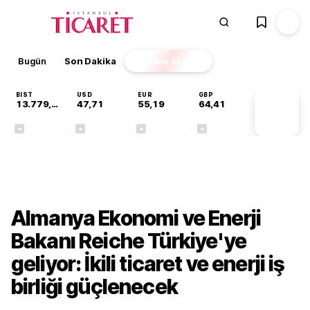
Bugün
Son Dakika
Finans
EKSTRA
BIST
USD
EUR
GBP
13.779,39
47,71
55,19
64,41
PİYASA
VERİLERİ
-0,14%
+0,18%
+0,32%
+0,38%
Gündem
Almanya Ekonomi ve Enerji
Bakanı Reiche Türkiye'ye
geliyor: İkili ticaret ve enerji iş
birliği güçlenecek