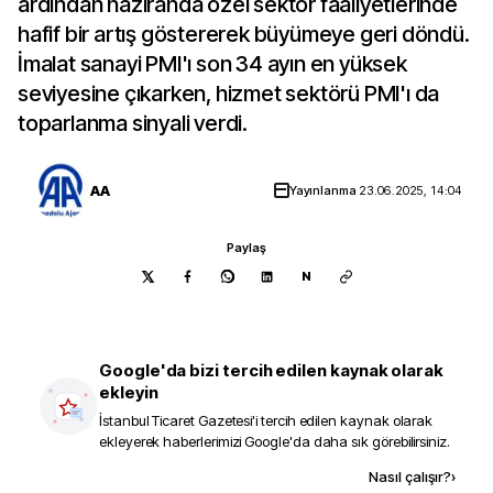
ardından haziranda özel sektör faaliyetlerinde
hafif bir artış göstererek büyümeye geri döndü.
İmalat sanayi PMI'ı son 34 ayın en yüksek
seviyesine çıkarken, hizmet sektörü PMI'ı da
toparlanma sinyali verdi.
AA
Yayınlanma
23.06.2025, 14:04
Paylaş
N
Google'da bizi tercih edilen kaynak olarak
ekleyin
İstanbul Ticaret Gazetesi
'i tercih edilen kaynak olarak
ekleyerek haberlerimizi Google'da daha sık görebilirsiniz.
Kaynak ekle
Nasıl çalışır?
›