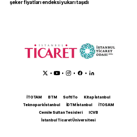
şeker fiyatları endeksi yukarı taşıdı
•
•
•
•
İTOTAM
BTM
SoftITo
Kitap İstanbul
Teknopark İstanbul
İDTM İstanbul
İTOSAM
Cemile Sultan Tesisleri
ICVB
İstanbul Ticaret Üniversitesi