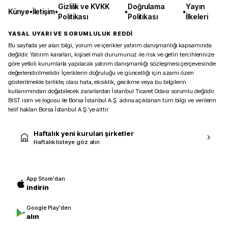
Gizlilik ve KVKK
Doğrulama
Yayın
Künye
•
İletişim
•
•
•
Politikası
Politikası
İlkeleri
YASAL UYARI VE SORUMLULUK REDDİ
Bu sayfada yer alan bilgi, yorum ve içerikler yatırım danışmanlığı kapsamında
değildir. Yatırım kararları, kişisel mali durumunuz ile risk ve getiri tercihlerinize
göre yetkili kurumlarla yapılacak yatırım danışmanlığı sözleşmesi çerçevesinde
değerlendirilmelidir. İçeriklerin doğruluğu ve güncelliği için azami özen
gösterilmekle birlikte, olası hata, eksiklik, gecikme veya bu bilgilerin
kullanımından doğabilecek zararlardan İstanbul Ticaret Odası sorumlu değildir.
BIST isim ve logosu ile Borsa İstanbul A.Ş. adına açıklanan tüm bilgi ve verilerin
telif hakları Borsa İstanbul A.Ş.’ye aittir.
Haftalık yeni kurulan şirketler
Haftalık listeye göz atın
App Store'dan
indirin
Google Play'den
alın