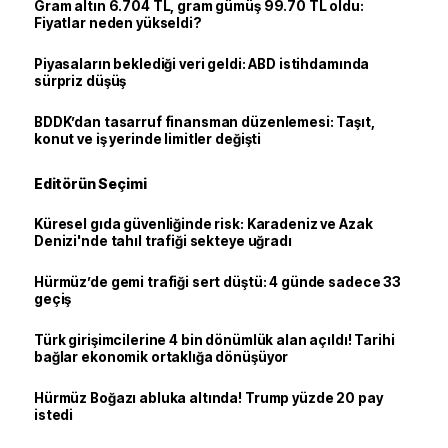
Gram altın 6.704 TL, gram gümüş 99.70 TL oldu:
Fiyatlar neden yükseldi?
Piyasaların beklediği veri geldi: ABD istihdamında
sürpriz düşüş
BDDK’dan tasarruf finansman düzenlemesi: Taşıt,
konut ve iş yerinde limitler değişti
Editörün Seçimi
Küresel gıda güvenliğinde risk: Karadeniz ve Azak
Denizi'nde tahıl trafiği sekteye uğradı
Hürmüz’de gemi trafiği sert düştü: 4 günde sadece 33
geçiş
Türk girişimcilerine 4 bin dönümlük alan açıldı! Tarihi
bağlar ekonomik ortaklığa dönüşüyor
Hürmüz Boğazı abluka altında! Trump yüzde 20 pay
istedi