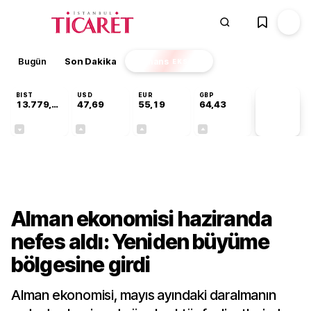
Bugün
Son Dakika
Finans
EKSTRA
BIST
USD
EUR
GBP
13.779,39
47,69
55,19
64,43
PİYASA
VERİLERİ
-0,14%
+0,15%
+0,32%
+0,40%
Dünya
Alman ekonomisi haziranda
nefes aldı: Yeniden büyüme
bölgesine girdi
Alman ekonomisi, mayıs ayındaki daralmanın