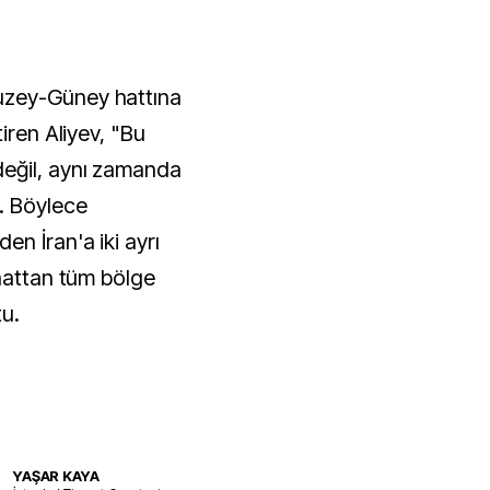
uzey-Güney hattına
iren Aliyev, "Bu
eğil, aynı zamanda
. Böylece
n İran'a iki ayrı
 hattan tüm bölge
tu.
YAŞAR KAYA