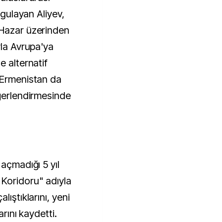
rgulayan Aliyev,
 Hazar üzerinden
yla Avrupa'ya
e alternatif
 Ermenistan da
eğerlendirmesinde
 açmadığı 5 yıl
Koridoru" adıyla
lıştıklarını, yeni
arını kaydetti.