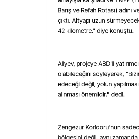
anlayışla karşıladı ve TRIPP (T
Barış ve Refah Rotası) adını v
çıktı. Altyapı uzun sürmeyec
42 kilometre." diye konuştu.
Aliyev, projeye ABD'li yatırımcı
olabileceğini söyleyerek, "Bizi
edeceği değil, yolun yapılmas
alınması önemlidir." dedi.
Zengezur Koridoru'nun sadece
bölgesini değil, aynı zamanda 