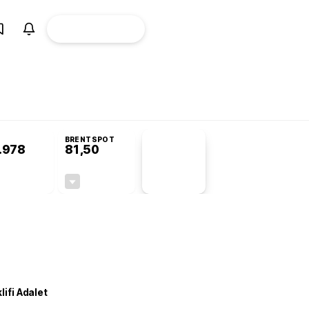
ÜYE
CANLI BORSA
Girişi
omisyonu’nda kabul edildi
BRENTSPOT
.978
81,50
PİYASA
VERİLERİ
+0,95%
-1,55%
+0,00
-1,28
lifi Adalet