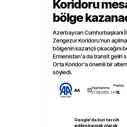
Koridoru mesa
bölge kazana
Azerbaycan Cumhurbaşkanı İl
Zengezur Koridoru'nun açılm
bölgenin kazançlı çıkacağını be
Ermenistan'a da transit geliri 
Orta Koridor'a önemli bir alter
söyledi.
Paylaş
Yayınlanma
AA
27.08.2025, 14:42
Google'da bizi tercih
edilen kaynak olarak