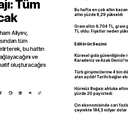
jı: Tüm
Bu hafta en çok altın kazan
cak
altın yüzde 8,29 yükseldi
Gram altın 6.704 TL, gram
TL oldu: Fiyatlar neden yük
ham Aliyev,
asından tüm
Editörün Seçimi
lirterek, bu hattın
Küresel gıda güvenliğinde r
sağlayacağını ve
Karadeniz ve Azak Denizi'nd
natif oluşturacağını
trafiği sekteye uğradı
Türk girişimcilerine 4 bin 
alan açıldı! Tarihi bağlar 
ortaklığa dönüşüyor
Hürmüz Boğazı abluka altı
N
yüzde 20 pay istedi
Çin ekonomisinde cari fazla:
çeyrekte 184,3 milyar dolar