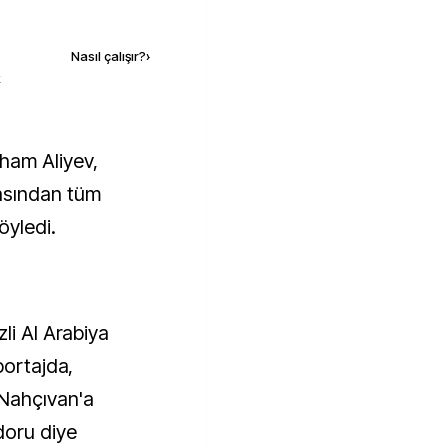
Kaynak ekle
Nasıl çalışır?
›
k
asından tüm
öyledi.
li Al Arabiya
portajda,
 Nahçıvan'a
doru diye