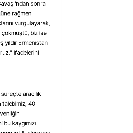
 Savaşı'ndan sonra
üğüne rağmen
larını vurgulayarak,
çökmüştü, biz ise
ş yıldır Ermenistan
uz." ifadelerini
süreçte aracılık
m talebimiz, 40
venliğin
i bu kaygımızı