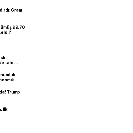
dırdı: Gram
 gümüş 99.70
seldi?
isk:
e tahıl
dönümlük
ekonomik
nda! Trump
 İlk