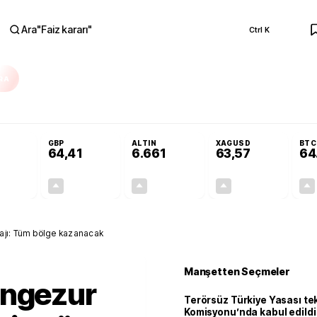
Ara
"
Faiz kararı
"
Ctrl K
RA
Adalet Komisyonu’nda kabul edildi
Terörsüz Türkiye Yasası teklifi Adalet K
GBP
ALTIN
XAGUSD
BTC
64,41
6.661
63,57
64
+0,32%
+0,38%
+2,59%
+3,37%
0,18
0,24
167,96
2,07
ajı: Tüm bölge kazanacak
Manşetten Seçmeler
engezur
Terörsüz Türkiye Yasası tek
Komisyonu’nda kabul edildi