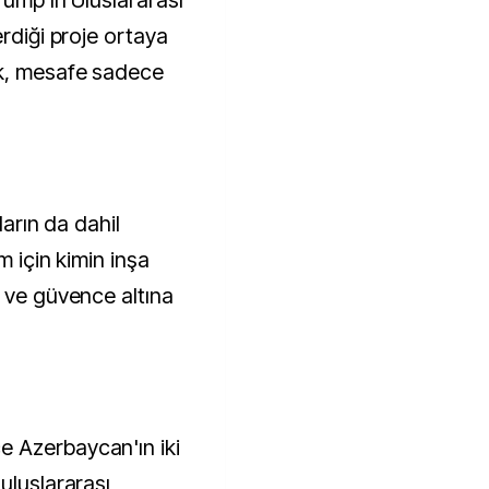
rump'ın Uluslararası
erdiği proje ortaya
ek, mesafe sadece
ların da dahil
m için kimin inşa
ı ve güvence altına
 Azerbaycan'ın iki
uluslararası