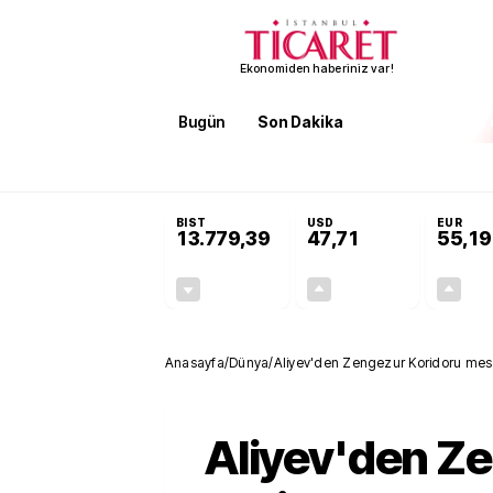
Ekonomiden haberiniz var!
Bugün
Son Dakika
Finans
EKST
SON DAKİKA
Terörsüz Türkiye Yasası teklifi 
BIST
USD
EUR
13.779,39
47,71
55,19
-0,14%
+0,18%
-19,42
0,09
Anasayfa
/
Dünya
/
Aliyev'den Zengezur Koridoru mes
Aliyev'den Z