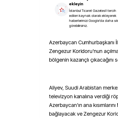
ekleyin
İstanbul Ticaret Gazetesi
'i tercih
edilen kaynak olarak ekleyerek
haberlerimizi Google'da daha sı
görebilirsiniz.
Azerbaycan Cumhurbaşkanı İlham Aliyev,
Zengezur Koridoru'nun açılm
bölgenin kazançlı çıkacağını s
Aliyev, Suudi Arabistan merkez
televizyon kanalına verdiği rö
Azerbaycan'ın ana kısımlarını
bağlayacak ve Zengezur Kori