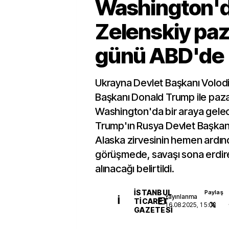
Washington'd
Zelenskiy paz
günü ABD'de
Ukrayna Devlet Başkanı Volodi
Başkanı Donald Trump ile paz
Washington'da bir araya gele
Trump'ın Rusya Devlet Başkanı 
Alaska zirvesinin hemen ardı
görüşmede, savaşı sona erdir
alınacağı belirtildi.
İSTANBUL
Paylaş
Yayınlanma
İ
TICARET
16.08.2025, 15:08
GAZETESI