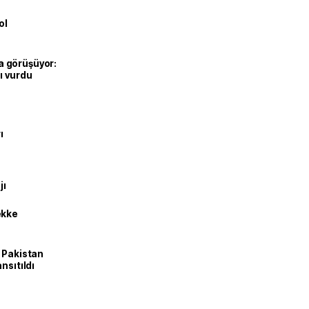
ol
’la görüşüyor:
ı vurdu
ı
jı
ekke
e Pakistan
nsıtıldı