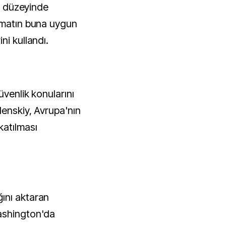
er düzeyinde
rmatın buna uygun
ni kullandı.
üvenlik konularını
lenskiy, Avrupa'nın
atılması
ını aktaran
ashington'da