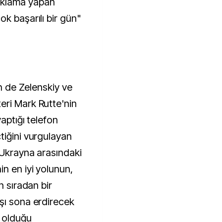
ıklama yapan
k başarılı bir gün"
in de Zelenskiy ve
eri Mark Rutte'nin
aptığı telefon
tiğini vurgulayan
 Ukrayna arasındaki
n en iyi yolunun,
n sıradan bir
şı sona erdirecek
k olduğu