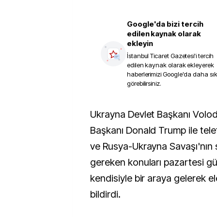
Google'da bizi tercih
edilen kaynak olarak
ekleyin
İstanbul Ticaret Gazetesi
'i tercih
edilen kaynak olarak ekleyerek
haberlerimizi Google'da daha sı
görebilirsiniz.
Ukrayna Devlet Başkanı Volodimir Zelenskiy, ABD
Başkanı Donald Trump ile te
ve Rusya-Ukrayna Savaşı'nın 
gereken konuları pazartesi 
kendisiyle bir araya gelerek el
bildirdi.