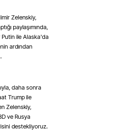
mir Zelenskiy,
ptığı paylaşımında,
Putin ile Alaska'da
enin ardından
.
mıyla, daha sonra
aat Trump ile
n Zelenskiy,
BD ve Rusya
isini destekliyoruz.