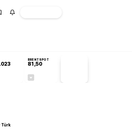
ÜYE
CANLI BORSA
Girişi
misyonu’nda kabul edildi
KOSGEB’den temiz enerji ve iklim teknolojilerine 
BRENTSPOT
.023
81,50
PİYASA
VERİLERİ
-0,22%
-1,55%
+0,00
-1,28
r Türk