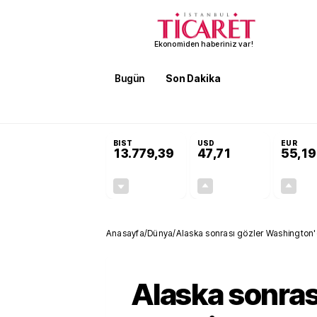
Ekonomiden haberiniz var!
Bugün
Son Dakika
Finans
EKST
SON DAKİKA
KOSGEB’den temiz enerji ve iklim tekn
BIST
USD
EUR
13.779,39
47,71
55,19
-0,14%
+0,18%
-19,42
0,09
Anasayfa
/
Dünya
/
Alaska sonrası gözler Washington'
Alaska sonras