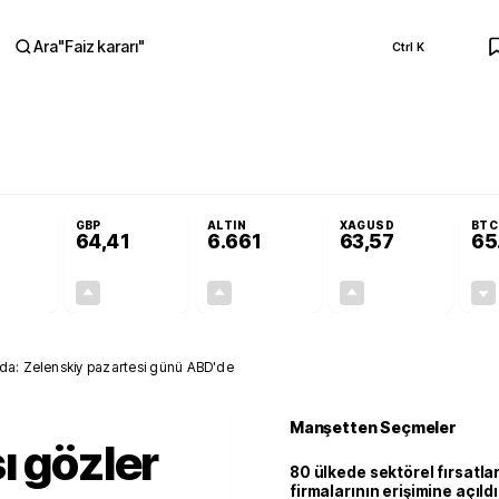
Ara
"
Faiz kararı
"
Ctrl K
RA
olojilerine yeni destek programı
Terörsüz Türkiye Yasası teklifi Adalet Ko
GBP
ALTIN
XAGUSD
BTC
64,41
6.661
63,57
65
+0,32%
+0,38%
+2,59%
+3,37%
0,18
0,24
167,96
2,07
da: Zelenskiy pazartesi günü ABD'de
Manşetten Seçmeler
ı gözler
80 ülkede sektörel fırsatla
firmalarının erişimine açıldı