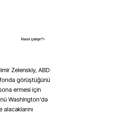
Kaynak ekle
Nasıl çalışır?
›
k
lefonda görüştüğünü
sona ermesi için
günü Washington'da
e alacaklarını