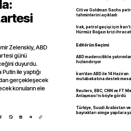
a:
Citi ve Goldman Sachs petr
artesi
tahminlerini açıkladı
Irak, petrol geçişi için İran
Hürmüz Boğazı krizi ihracat
Editörün Seçimi
mir Zelenskiy, ABD
artesi günü
ABD madencilikte yatırımlar
hızlandırıyor
ceğini duyurdu.
Putin ile yaptığı
İran’dan ABD ile 14 Haziran
mutabakatına destek mesa
ndan gerçekleşecek
ecek konuların ele
Reuters, BBC, CNN ve FT M
Anlaşması'nı böyle gördü
Türkiye, Suudi Arabistan v
bayrakları simge yapılara ya
N