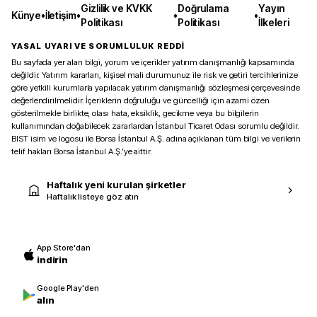
Gizlilik ve KVKK
Doğrulama
Yayın
Künye
•
İletişim
•
•
•
Politikası
Politikası
İlkeleri
YASAL UYARI VE SORUMLULUK REDDİ
Bu sayfada yer alan bilgi, yorum ve içerikler yatırım danışmanlığı kapsamında
değildir. Yatırım kararları, kişisel mali durumunuz ile risk ve getiri tercihlerinize
göre yetkili kurumlarla yapılacak yatırım danışmanlığı sözleşmesi çerçevesinde
değerlendirilmelidir. İçeriklerin doğruluğu ve güncelliği için azami özen
gösterilmekle birlikte, olası hata, eksiklik, gecikme veya bu bilgilerin
kullanımından doğabilecek zararlardan İstanbul Ticaret Odası sorumlu değildir.
BIST isim ve logosu ile Borsa İstanbul A.Ş. adına açıklanan tüm bilgi ve verilerin
telif hakları Borsa İstanbul A.Ş.’ye aittir.
Haftalık yeni kurulan şirketler
Haftalık listeye göz atın
App Store'dan
indirin
Google Play'den
alın