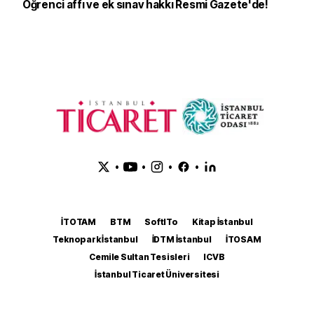
Öğrenci affı ve ek sınav hakkı Resmi Gazete'de!
•
•
•
•
İTOTAM
BTM
SoftITo
Kitap İstanbul
Teknopark İstanbul
İDTM İstanbul
İTOSAM
Cemile Sultan Tesisleri
ICVB
İstanbul Ticaret Üniversitesi