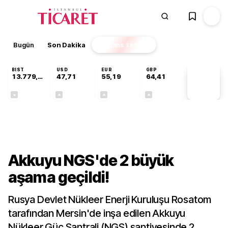
Bugün
Son Dakika
Finans
EKSTRA
BIST
USD
EUR
GBP
13.779,39
47,71
55,19
64,41
PİYASA
VERİLERİ
-0,14%
+0,18%
+0,32%
+0,38%
Gündem
Akkuyu NGS'de 2 büyük
aşama geçildi!
Rusya Devlet Nükleer Enerji Kuruluşu Rosatom
tarafından Mersin'de inşa edilen Akkuyu
Nükleer Güç Santrali (NGS) şantiyesinde 2