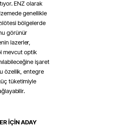
rtıyor. ENZ olarak
alzemede genellikle
zılötesi bölgelerde
unu görünür
in lazerler,
i mevcut optik
ılabileceğine işaret
u özellik, entegre
üç tüketimiyle
ğlayabilir.
ER İÇİN ADAY