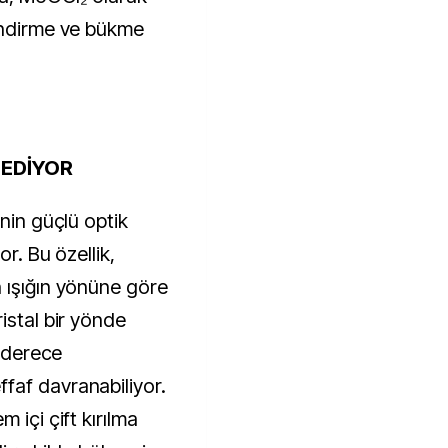
endirme ve bükme
 EDİYOR
inin güçlü optik
or. Bu özellik,
 ışığın yönüne göre
istal bir yönde
0 derece
faf davranabiliyor.
 içi çift kırılma