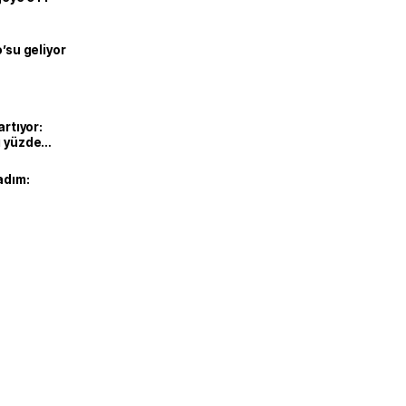
o’su geliyor
artıyor:
ı yüzde
adım: