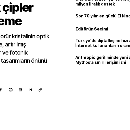
 çipler
milyon liralık destek
zeme
Son 70 yılın en güçlü El Nin
Editörün Seçimi
rür kristalinin optik
Türkiye'de dijitalleşme hızı 
, artırılmış
İnternet kullananların oran
92,3'e yükseldi
er ve fotonik
Anthropic geriliminde yeni 
 tasarımların önünü
Mythos’a sınırlı erişim izni
N
Kaynak ekle