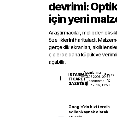
devrimi: Optik
için yeni mal
Araştırmacılar, molibden oksiklo
özelliklerini haritaladı. Malzeme
gerçeklik ekranları, akıllı lensl
çiplerde daha küçük ve verimli
açabilir.
Yayınlanma
İSTANBUL
Paylaş
03.06.2026, 09:58
İ
TICARET
Güncellenme
GAZETESI
10.07.2026, 11:53
Google'da bizi tercih
edilen kaynak olarak