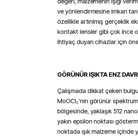
değeri, malzemenin ışığı verim
ve yönlendirmesine imkan tanıy
özellikle artırılmış gerçeklik ekr
kontakt lensler gibi çok ince o
ihtiyaç duyan cihazlar için ön
GÖRÜNÜR IŞIKTA ENZ DAVR
Çalışmada dikkat çeken bulgul
MoOCl₂’nin görünür spektrum
bölgesinde, yaklaşık 512 nano
yakın epsilon noktası gösterm
noktada ışık malzeme içinde y