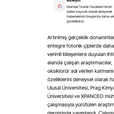
ekleyin
İstanbul Ticaret Gazetesi
'i tercih
edilen kaynak olarak ekleyerek
haberlerimizi Google'da daha sı
görebilirsiniz.
Artırılmış gerçeklik donanımları, akıllı lensler ve
entegre fotonik çiplerde daha
verimli bileşenlere duyulan iht
alanda çalışan araştırmacılar
oksiklorür adı verilen katmanlı 
özelliklerini deneysel olarak h
Ulusal Üniversitesi, Prag Kimy
Üniversitesi ve XPANCEO mühe
çalışmasıyla yürütülen araştı
dergisinde yayımlandı. Çalış