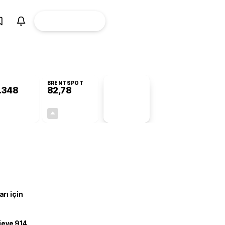
ÜYE
CANLI BORSA
Girişi
BRENTSPOT
.348
82,78
PİYASA
VERİLERİ
-0,50%
+4,90%
+0,00
3,87
rı için
ojeye 914