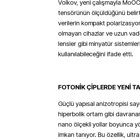
Volkov, yeni çalışmayla MoOCl
tensörünün ölçüldüğünü belirt
verilerin kompakt polarizasyon
olmayan cihazlar ve uzun vade
lensler gibi minyatür sistemle
kullanılabileceğini ifade etti.
FOTONİK ÇİPLERDE YENİ T
Güçlü yapısal anizotropisi say
hiperbolik ortam gibi davrana
nano ölçekli yollar boyunca y
imkan tanıyor. Bu özellik, ultr