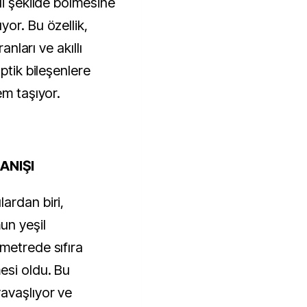
li şekilde bölmesine
or. Bu özellik,
anları ve akıllı
ptik bileşenlere
em taşıyor.
ANIŞI
ardan biri,
un yeşil
metrede sıfıra
esi oldu. Bu
avaşlıyor ve