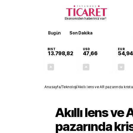
Ekonomiden haberiniz var!
Bugün
Son Dakika
Finans
EKST
BIST
USD
EUR
13.798,82
47,66
54,94
+0,70%
+0,07%
95,68
0,04
Anasayfa
/
Teknoloji
/
Akıllı lens ve AR pazarında krista
Akıllı lens ve 
pazarında kris