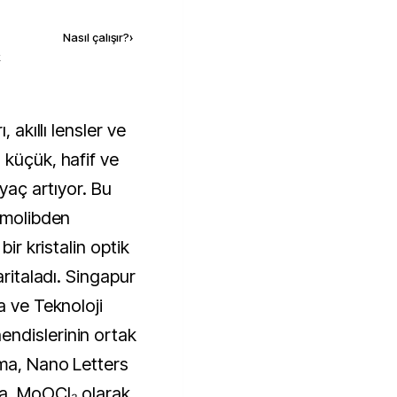
Nasıl çalışır?
›
k
 küçük, hafif ve
iyaç artıyor. Bu
, molibden
bir kristalin optik
aritaladı. Singapur
a ve Teknoloji
ndislerinin ortak
rma, Nano Letters
ma, MoOCl₂ olarak