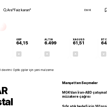
Ara
"
Faiz kararı
"
Ctrl K
RA
GBP
ALTIN
XAGUSD
BTC
64,15
6.499
61,51
64
-0,13%
-0,04%
+0,10%
+0,02%
-0,07
-0,02
6,24
0,01
l devrimi: Optik çipler için yeni malzeme
Manşetten Seçmeler
AR
MGK’dan İran-ABD çatışmala
müzakere çağrısı
tal
Sıfır atık hedefi için 161 pr