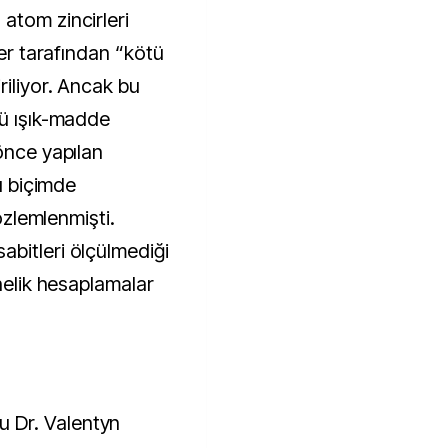
atom zincirleri
ler tarafından “kötü
riliyor. Ancak bu
lü ışık-madde
önce yapılan
kı biçimde
gözlemlenmişti.
bitleri ölçülmediği
önelik hesaplamalar
 Dr. Valentyn