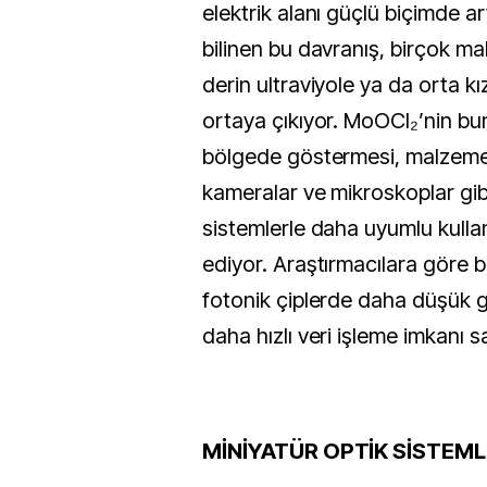
elektrik alanı güçlü biçimde a
bilinen bu davranış, birçok m
derin ultraviyole ya da orta kı
ortaya çıkıyor. MoOCl₂’nin b
bölgede göstermesi, malzemen
kameralar ve mikroskoplar gib
sistemlerle daha uyumlu kullan
ediyor. Araştırmacılara göre b
fotonik çiplerde daha düşük g
daha hızlı veri işleme imkanı sa
MİNİYATÜR OPTİK SİSTEML