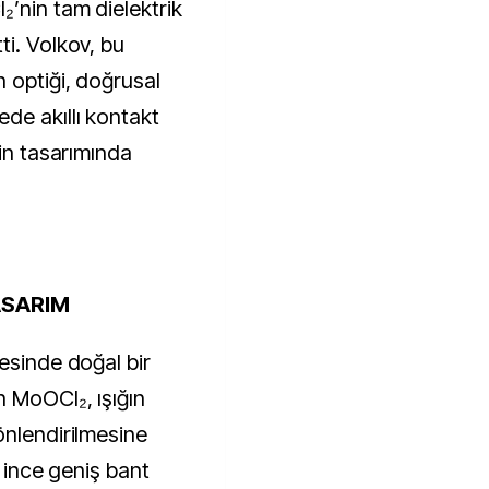
₂’nin tam dielektrik
ti. Volkov, bu
 optiği, doğrusal
de akıllı kontakt
rin tasarımında
ASARIM
esinde doğal bir
n MoOCl₂, ışığın
önlendirilmesine
a ince geniş bant