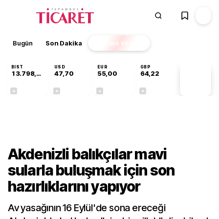
Bugün
Son Dakika
Finans
EKSTRA
BIST
USD
EUR
GBP
13.798,82
47,70
55,00
64,22
PİYASA
VERİLERİ
+0,70%
+0,16%
-0,02%
+0,07%
Sektörel
Akdenizli balıkçılar mavi
sularla buluşmak için son
hazırlıklarını yapıyor
Av yasağının 16 Eylül'de sona ereceği