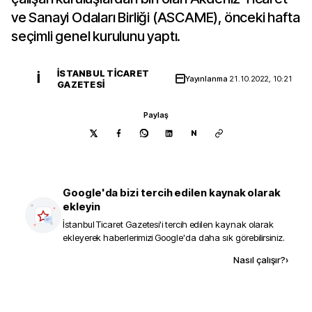
ve Sanayi Odaları Birliği (ASCAME), önceki hafta
seçimli genel kurulunu yaptı.
İSTANBUL TICARET
İ
Yayınlanma
21.10.2022, 10:21
GAZETESI
Paylaş
N
Google'da bizi tercih edilen kaynak olarak
ekleyin
İstanbul Ticaret Gazetesi
'i tercih edilen kaynak olarak
ekleyerek haberlerimizi Google'da daha sık görebilirsiniz.
Kaynak ekle
Nasıl çalışır?
›