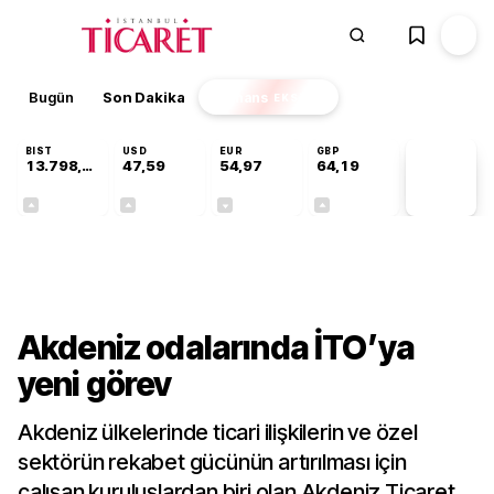
Bugün
Son Dakika
Finans
EKSTRA
BIST
USD
EUR
GBP
13.798,82
47,59
54,97
64,19
PİYASA
VERİLERİ
+0,70%
+0,05%
-0,08%
+0,15%
Gündem
Akdeniz odalarında İTO’ya
yeni görev
Akdeniz ülkelerinde ticari ilişkilerin ve özel
sektörün rekabet gücünün artırılması için
çalışan kuruluşlardan biri olan Akdeniz Ticaret