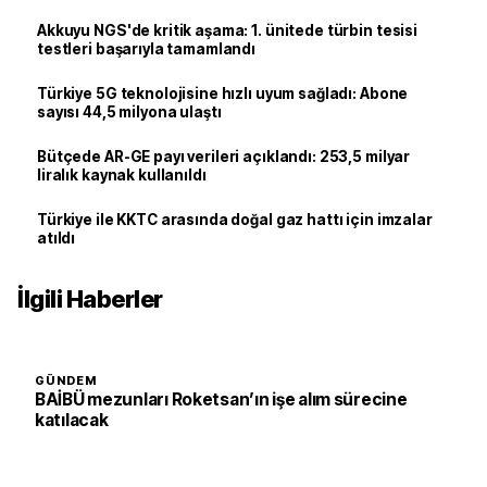
Akkuyu NGS'de kritik aşama: 1. ünitede türbin tesisi
testleri başarıyla tamamlandı
Türkiye 5G teknolojisine hızlı uyum sağladı: Abone
sayısı 44,5 milyona ulaştı
Bütçede AR-GE payı verileri açıklandı: 253,5 milyar
liralık kaynak kullanıldı
Türkiye ile KKTC arasında doğal gaz hattı için imzalar
atıldı
İlgili Haberler
GÜNDEM
BAİBÜ mezunları Roketsan’ın işe alım sürecine
katılacak