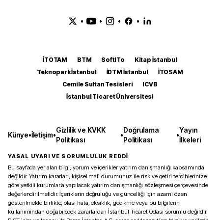
•
•
•
•
İTOTAM
BTM
SoftITo
Kitap İstanbul
Teknopark İstanbul
İDTM İstanbul
İTOSAM
Cemile Sultan Tesisleri
ICVB
İstanbul Ticaret Üniversitesi
Gizlilik ve KVKK
Doğrulama
Yayın
Künye
•
İletişim
•
•
•
Politikası
Politikası
İlkeleri
YASAL UYARI VE SORUMLULUK REDDİ
Bu sayfada yer alan bilgi, yorum ve içerikler yatırım danışmanlığı kapsamında
değildir. Yatırım kararları, kişisel mali durumunuz ile risk ve getiri tercihlerinize
göre yetkili kurumlarla yapılacak yatırım danışmanlığı sözleşmesi çerçevesinde
değerlendirilmelidir. İçeriklerin doğruluğu ve güncelliği için azami özen
gösterilmekle birlikte, olası hata, eksiklik, gecikme veya bu bilgilerin
kullanımından doğabilecek zararlardan İstanbul Ticaret Odası sorumlu değildir.