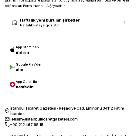
BIST isim ve logosu ile Borsa İstanbul A.Ş. adına açıklanan tüm bilgi ve verilerin
telif hakları Borsa İstanbul A.Ş.’ye aittir.
Haftalık yeni kurulan şirketler
Haftalık listeye göz atın
App Store'dan
indirin
Google Play'den
alın
App Galeri ile
keşfedin
İstanbul Ticaret Gazetesi · Reşadiye Cad. Eminönü 34112 Fatih/
İstanbul
iletisim@istanbulticaretgazetesi.com
+90 212 467 65 15