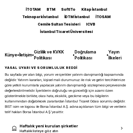
İTOTAM
BTM
SoftITo
Kitap İstanbul
Teknopark İstanbul
İDTM İstanbul
İTOSAM
Cemile Sultan Tesisleri
ICVB
İstanbul Ticaret Üniversitesi
Gizlilik ve KVKK
Doğrulama
Yayın
Künye
•
İletişim
•
•
•
Politikası
Politikası
İlkeleri
YASAL UYARI VE SORUMLULUK REDDİ
Bu sayfada yer alan bilgi, yorum ve içerikler yatırım danışmanlığı kapsamında
değildir. Yatırım kararları, kişisel mali durumunuz ile risk ve getiri tercihlerinize
göre yetkili kurumlarla yapılacak yatırım danışmanlığı sözleşmesi çerçevesinde
değerlendirilmelidir. İçeriklerin doğruluğu ve güncelliği için azami özen
gösterilmekle birlikte, olası hata, eksiklik, gecikme veya bu bilgilerin
kullanımından doğabilecek zararlardan İstanbul Ticaret Odası sorumlu değildir.
BIST isim ve logosu ile Borsa İstanbul A.Ş. adına açıklanan tüm bilgi ve verilerin
telif hakları Borsa İstanbul A.Ş.’ye aittir.
Haftalık yeni kurulan şirketler
Haftalık listeye göz atın