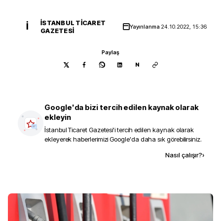
İSTANBUL TICARET
İ
Yayınlanma
24.10.2022, 15:36
GAZETESI
Paylaş
N
Google'da bizi tercih edilen kaynak olarak
ekleyin
İstanbul Ticaret Gazetesi
'i tercih edilen kaynak olarak
ekleyerek haberlerimizi Google'da daha sık görebilirsiniz.
Kaynak ekle
Nasıl çalışır?
›