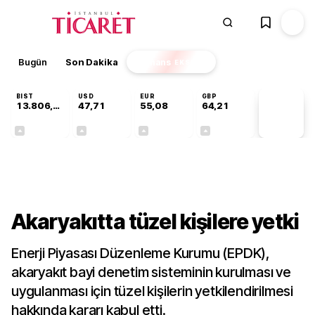
Bugün
Son Dakika
Finans
EKSTRA
BIST
USD
EUR
GBP
13.806,14
47,71
55,08
64,21
PİYASA
VERİLERİ
+0,05%
+0,17%
+0,12%
+0,06%
Gündem
Akaryakıtta tüzel kişilere yetki
Enerji Piyasası Düzenleme Kurumu (EPDK),
akaryakıt bayi denetim sisteminin kurulması ve
uygulanması için tüzel kişilerin yetkilendirilmesi
hakkında kararı kabul etti.