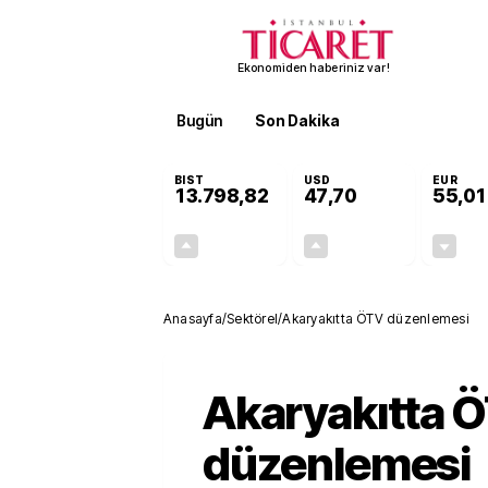
Ekonomiden haberiniz var!
Bugün
Son Dakika
Finans
EKST
BIST
USD
EUR
13.798,82
47,70
55,01
+0,70%
+0,16%
95,68
0,08
Anasayfa
/
Sektörel
/
Akaryakıtta ÖTV düzenlemesi
Akaryakıtta 
düzenlemesi