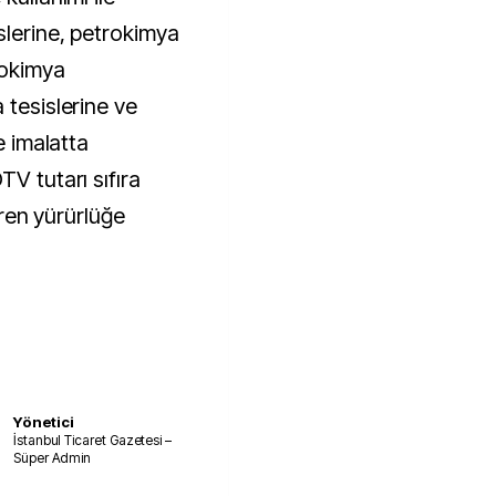
slerine, petrokimya
rokimya
 tesislerine ve
e imalatta
TV tutarı sıfıra
baren yürürlüğe
Yönetici
İstanbul Ticaret Gazetesi –
Süper Admin