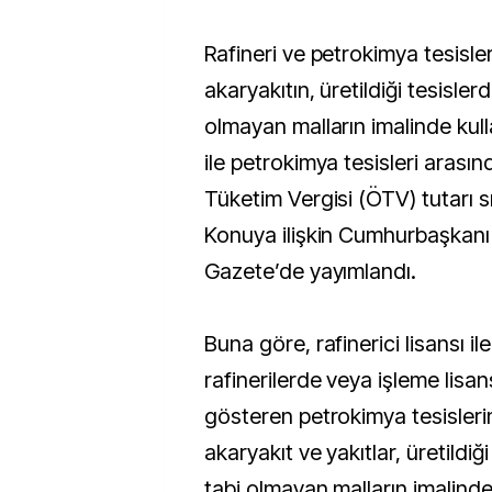
Rafineri ve petrokimya tesislerinde üretilen
akaryakıtın, üretildiği tesisle
olmayan malların imalinde kul
ile petrokimya tesisleri arasın
Tüketim Vergisi (ÖTV) tutarı s
Konuya ilişkin Cumhurbaşkanı 
Gazete’de yayımlandı.
Buna göre, rafinerici lisansı i
rafinerilerde veya işleme lisans
gösteren petrokimya tesislerin
akaryakıt ve yakıtlar, üretildi
tabi olmayan malların imalinde 