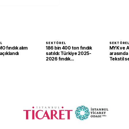
EL
SEKTÖREL
SEKTÖRE
O fındık alım
186 bin 400 ton fındık
MYK ve 
 açıklandı
satıldı: Türkiye 2025-
arasında i
2026 fındık
Tekstil 
sezonunda 2,4 milyar
'yeşil ve d
dolar gelir sağladı
dönüşü