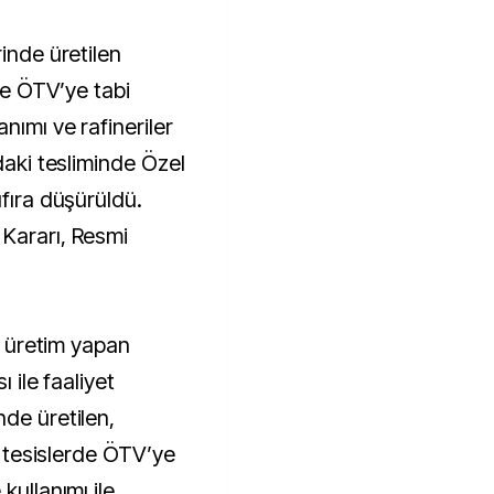
rde ÖTV’ye tabi
lanımı
ve rafineriler
daki tesliminde Özel
ıfıra düşürüldü.
Kararı, Resmi
le üretim yapan
ı ile faaliyet
de üretilen,
ği tesislerde ÖTV’ye
kullanımı ile