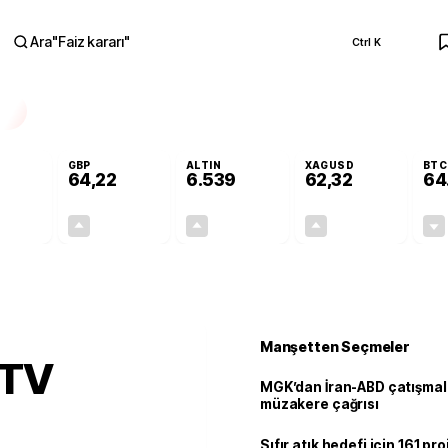
Ara
"
Faiz kararı
"
Ctrl K
RA
GBP
ALTIN
XAGUSD
BTC
64,22
6.539
62,32
64
-0,01%
+0,08%
+0,72%
+1,33%
-0,01
0,05
46,84
0,82
Manşetten Seçmeler
ÖTV
MGK’dan İran-ABD çatışmala
müzakere çağrısı
Sıfır atık hedefi için 161 pr