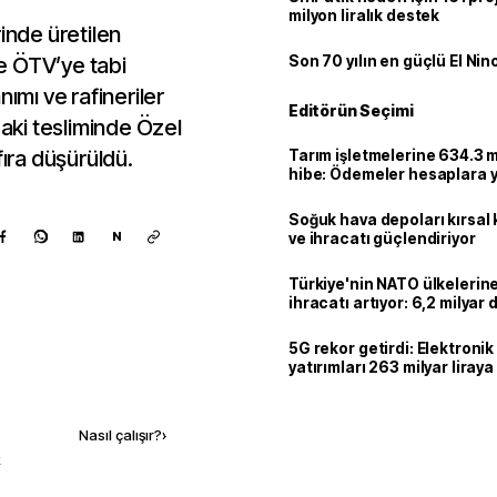
milyon liralık destek
inde üretilen
de ÖTV’ye tabi
Son 70 yılın en güçlü El Nin
nımı ve rafineriler
Editörün Seçimi
daki tesliminde Özel
fıra düşürüldü.
Tarım işletmelerine 634.3 m
hibe: Ödemeler hesaplara ya
Soğuk hava depoları kırsal 
N
ve ihracatı güçlendiriyor
Türkiye'nin NATO ülkeleri
ihracatı artıyor: 6,2 milyar d
milyar doları aştı
5G rekor getirdi: Elektroni
yatırımları 263 milyar liraya
Kaynak ekle
Nasıl çalışır?
›
k