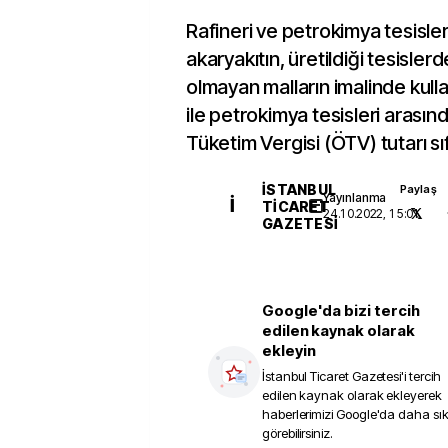
Rafineri ve petrokimya tesisler
akaryakıtın, üretildiği tesisler
olmayan malların imalinde kulla
ile petrokimya tesisleri arasın
Tüketim Vergisi (ÖTV) tutarı sı
İSTANBUL
Paylaş
Yayınlanma
İ
TICARET
24.10.2022, 15:01
GAZETESI
Google'da bizi tercih
edilen kaynak olarak
ekleyin
İstanbul Ticaret Gazetesi
'i tercih
edilen kaynak olarak ekleyerek
haberlerimizi Google'da daha sı
görebilirsiniz.