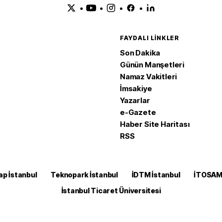
•
•
•
•
FAYDALI LINKLER
Son Dakika
Günün Manşetleri
Namaz Vakitleri
İmsakiye
Yazarlar
e-Gazete
Haber Site Haritası
RSS
ap İstanbul
Teknopark İstanbul
İDTM İstanbul
İTOSA
İstanbul Ticaret Üniversitesi