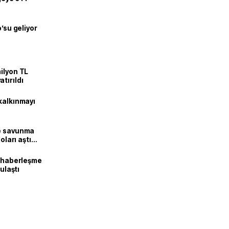
o’su geliyor
ilyon TL
tırıldı
kalkınmayı
ne savunma
oları aştı
k haberleşme
 ulaştı