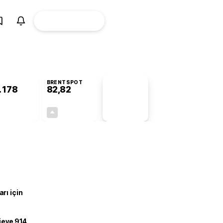
ÜYE
CANLI BORSA
Girişi
BRENTSPOT
.178
82,82
PİYASA
VERİLERİ
-1,09%
+0,05%
+0,00
0,04
rı için
ojeye 914