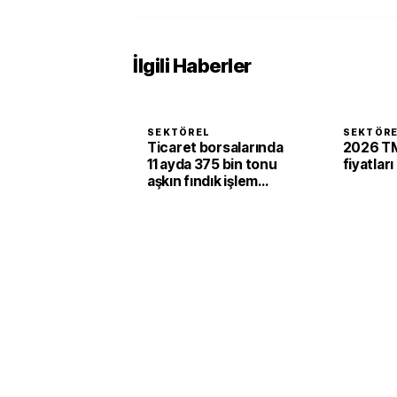
İlgili Haberler
SEKTÖREL
SEKTÖR
Ticaret borsalarında
2026 TM
11 ayda 375 bin tonu
fiyatları
aşkın fındık işlem
gördü