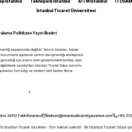
ap İstanbul
Teknopark İstanbul
İDTM İstanbul
İTOSA
İstanbul Ticaret Üniversitesi
ulama Politikası
•
Yayın İlkeleri
anlığı kapsamında değildir. Yatırım kararları, kişisel
ili kurumlarla yapılacak yatırım danışmanlığı sözleşmesi
 güncelliği için azami özen gösterilmekle birlikte, olası
doğabilecek zararlardan İstanbul Ticaret Odası sorumlu
çıklanan tüm bilgi ve verilerin telif hakları Borsa
önü 34112 Fatih/İstanbul
iletisim@istanbulticaretgazetesi.com
+90 212
 İstanbul Ticaret Gazetesi · Tüm hakları saklıdır · Bir İstanbul Ticaret Odası ya