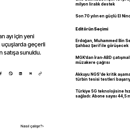
milyon liralık destek
Son 70 yılın en güçlü El Nin
Editörün Seçimi
 ayı için yeni
Erdoğan, Muhammed Bin Se
 uçuşlarda geçerli
Şahbaz Şerif ile görüşecek
an satışa sunuldu.
MGK’dan İran-ABD çatışmala
müzakere çağrısı
N
Akkuyu NGS'de kritik aşama:
türbin tesisi testleri başarı
tamamlandı
Türkiye 5G teknolojisine hı
sağladı: Abone sayısı 44,5 
ulaştı
Kaynak ekle
Nasıl çalışır?
›