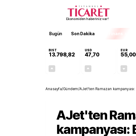
Ekonomiden haberiniz var!
Bugün
Son Dakika
Finans
EKST
BIST
USD
EUR
13.798,82
47,70
55,00
+0,70%
+0,16%
95,68
0,08
Anasayfa
/
Gündem
/
AJet'ten Ramazan kampanyası: B
AJet'ten Ra
kampanyası: B