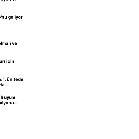
o’su geliyor
lman ve
rı için
 1. ünitede
yla
zlı uyum
milyona