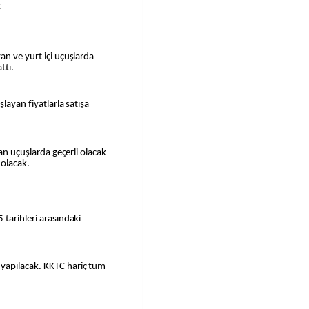
k
ttı.
şlayan fiyatlarla satışa
lan uçuşlarda geçerli olacak
 olacak.
 tarihleri arasındaki
yapılacak. KKTC hariç tüm