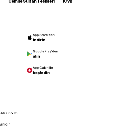
M
Cemile Sultan Tesisleri
ICVB
App Store'dan
indirin
Google Play'den
alın
App Galeri ile
keşfedin
 467 65 15
yınıdır