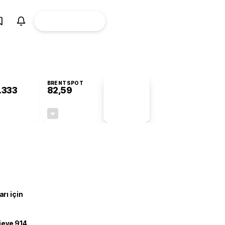
ÜYE
CANLI BORSA
Girişi
BRENTSPOT
.333
82,59
PİYASA
VERİLERİ
-0,27%
-0,23%
+0,00
-0,19
rı için
ojeye 914