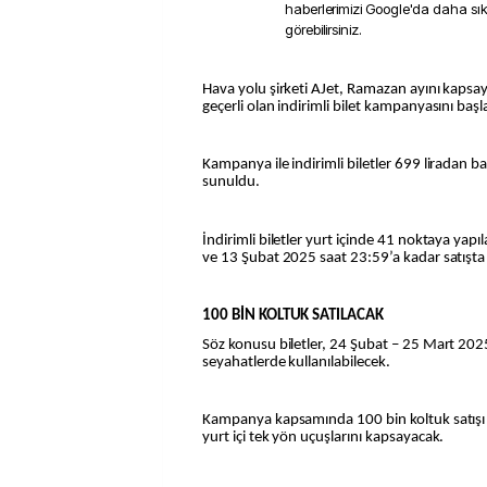
haberlerimizi Google'da daha sı
görebilirsiniz.
Hava yolu şirketi AJet, Ramazan ayını kapsayan ve yurt içi uçuşlarda
geçerli olan indirimli bilet kampanyasını başla
Kampanya ile indirimli biletler 699 liradan ba
sunuldu.
İndirimli biletler yurt içinde 41 noktaya yapı
ve 13 Şubat 2025 saat 23:59’a kadar satışta
100 BİN KOLTUK SATILACAK
Söz konusu biletler, 24 Şubat – 25 Mart 2025
seyahatlerde kullanılabilecek.
Kampanya kapsamında 100 bin koltuk satışı 
yurt içi tek yön uçuşlarını kapsayacak.