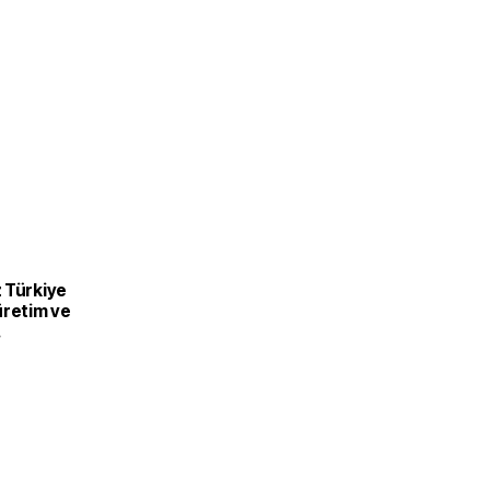
 Türkiye
üretim ve
recek