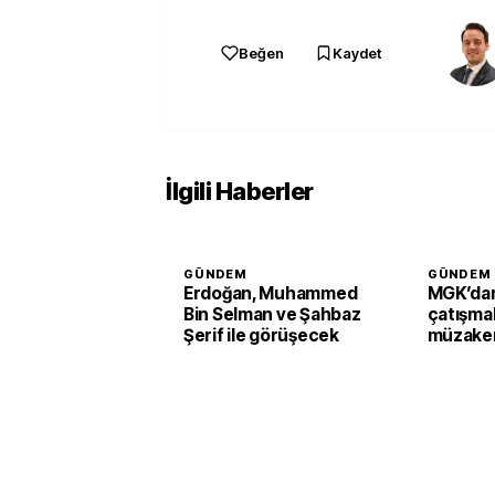
Beğen
Kaydet
İlgili Haberler
GÜNDEM
GÜNDEM
Erdoğan, Muhammed
MGK’dan
Bin Selman ve Şahbaz
çatışmal
Şerif ile görüşecek
müzaker