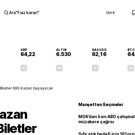
Ara
"
Faiz kararı
"
Ctrl K
RA
GBP
ALTIN
XAGUSD
BTC
64,22
6.530
62,16
64
-0,02%
+0,08%
+0,57%
+1,07%
-0,01
0,05
37,10
0,66
iletler 699 liradan başlayacak
Manşetten Seçmeler
mazan
MGK’dan İran-ABD çatışmala
müzakere çağrısı
iletler
Sıfır atık hedefi için 161 pr