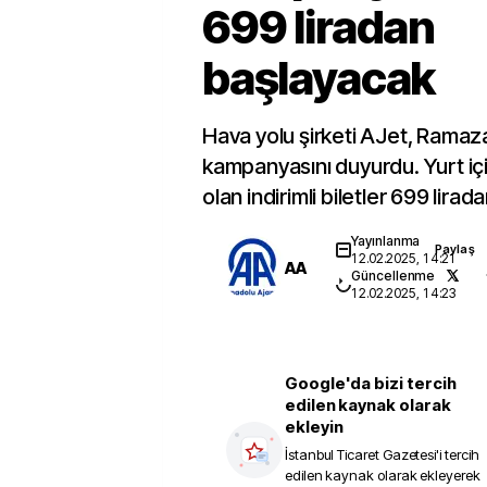
699 liradan
başlayacak
Hava yolu şirketi AJet, Ramazan
kampanyasını duyurdu. Yurt içi
olan indirimli biletler 699 lirad
Yayınlanma
Paylaş
12.02.2025, 14:21
AA
Güncellenme
12.02.2025, 14:23
Google'da bizi tercih
edilen kaynak olarak
ekleyin
İstanbul Ticaret Gazetesi
'i tercih
edilen kaynak olarak ekleyerek