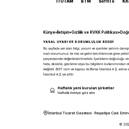
İTOTAM
BTM
SoftITo
Kit
Künye
•
İletişim
•
Gizlilik ve KVKK Politikası
•
Doğr
YASAL UYARI VE SORUMLULUK REDDİ
Bu sayfada yer alan bilgi, yorum ve içerikler yatırım danışm
mali durumunuz ile risk ve getiri tercihlerinize göre yetk
çerçevesinde değerlendirilmelidir. İçeriklerin doğruluğu ve
hata, eksiklik, gecikme veya bu bilgilerin kullanımından 
değildir. BIST isim ve logosu ile Borsa İstanbul A.Ş. adına a
İstanbul A.Ş.’ye aittir.
Haftalık yeni kurulan şirketler
Haftalık listeye göz atın
İstanbul Ticaret Gazetesi · Reşadiye Cad. Emin
© 2026