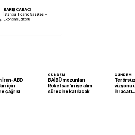
BARIŞ CABACI
İstanbul Ticaret Gazetesi –
Ekonomi Editörü
GÜNDEM
GÜNDEM
 İran-ABD
BAİBÜ mezunları
Terörsüz
arı için
Roketsan’ın işe alım
vizyonu 
e çağrısı
sürecine katılacak
ihracatı
güçlendi