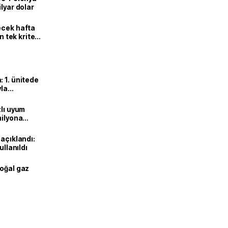
lyar dolar
ecek hafta
n tek kriter
 1. ünitede
yla
zlı uyum
milyona
 açıklandı:
ullanıldı
doğal gaz