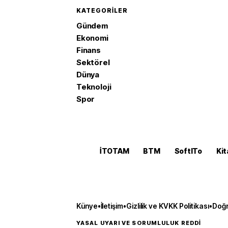
KATEGORILER
Gündem
Ekonomi
Finans
Sektörel
Dünya
Teknoloji
Spor
İTOTAM
BTM
SoftITo
Kit
Künye
•
İletişim
•
Gizlilik ve KVKK Politikası
•
Doğr
YASAL UYARI VE SORUMLULUK REDDİ