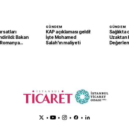
GÜNDEM
GÜNDEM
fırsatları
KAP açıklaması geldi!
Sağlıkta 
dirildi: Bakan
İşte Mohamed
Uzaktan 
 Romanya
Salah'ın maliyeti
Değerle
 Kırsal
Sistemi i
 Bakanı ile
destek b
•
•
•
•