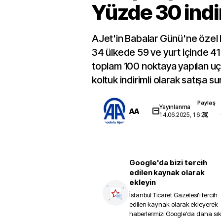
Yüzde 30 indi
AJet'in Babalar Günü'ne özel
34 ülkede 59 ve yurt içinde 4
toplam 100 noktaya yapılan uçu
koltuk indirimli olarak satışa s
Paylaş
Yayınlanma
AA
14.06.2025, 16:27
Google'da bizi tercih
edilen kaynak olarak
ekleyin
İstanbul Ticaret Gazetesi
'i tercih
edilen kaynak olarak ekleyerek
haberlerimizi Google'da daha sı