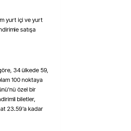
ndirimle satışa
göre, 34 ülkede 59,
oplam 100 noktaya
ünü'nü özel bir
irimli biletler,
aat 23.59'a kadar