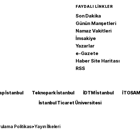
FAYDALI LINKLER
Son Dakika
Günün Manşetleri
Namaz Vakitleri
İmsakiye
Yazarlar
e-Gazete
Haber Site Haritası
RSS
ap İstanbul
Teknopark İstanbul
İDTM İstanbul
İTOSA
İstanbul Ticaret Üniversitesi
ulama Politikası
•
Yayın İlkeleri