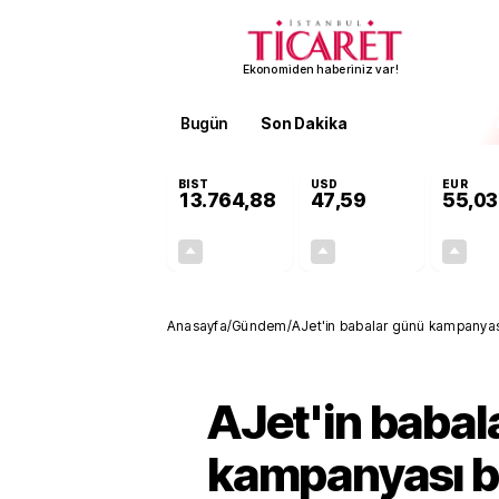
Ekonomiden haberiniz var!
Bugün
Son Dakika
Finans
EKST
BIST
USD
EUR
13.764,88
47,59
55,03
+0,45%
+0,06%
61,75
0,03
Anasayfa
/
Gündem
/
AJet'in babalar günü kampanyası
AJet'in babal
kampanyası b