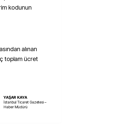
rim kodunun
masından alınan
riç toplam ücret
YAŞAR KAYA
İstanbul Ticaret Gazetesi –
Haber Müdürü