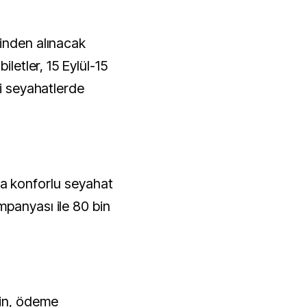
inden alınacak
iletler, 15 Eylül-15
ki seyahatlerde
arla konforlu seyahat
panyası ile 80 bin
in, ödeme