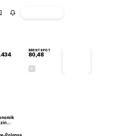
ÜYE
CANLI BORSA
Girişi
BRENTSPOT
.434
80,48
PİYASA
VERİLERİ
+0,06%
+1,99%
+0,00
1,57
onomik
izin
lendirdik
iye-Polonya