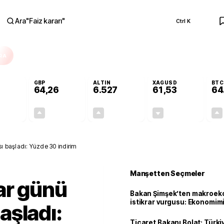
Ara
"
Faiz kararı
"
Ctrl K
RA
GBP
ALTIN
XAGUSD
BTC
64,26
6.527
61,53
64
+0,04%
+0,25%
+0,48%
-0,82%
0,02
0,16
31,01
-0,51
 başladı: Yüzde 30 indirim
Manşetten Seçmeler
ar günü
Bakan Şimşek’ten makroek
istikrar vurgusu: Ekonomim
aşladı:
dayanıklılığını daha da güç
Ticaret Bakanı Bolat: Türk