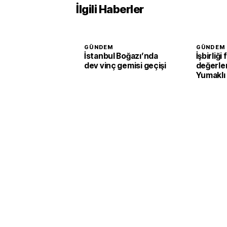
İlgili Haberler
GÜNDEM
GÜNDEM
İstanbul Boğazı’nda
İşbirliği 
dev vinç gemisi geçişi
değerlen
Yumaklı
Tarım ve
Kalkınma
görüştü