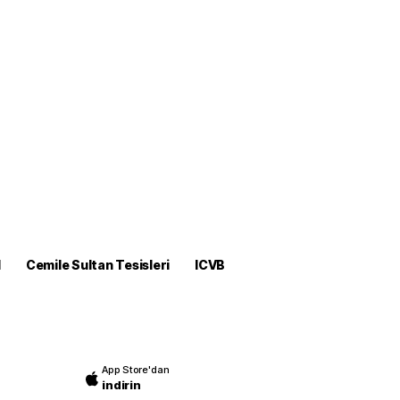
M
Cemile Sultan Tesisleri
ICVB
App Store'dan
indirin