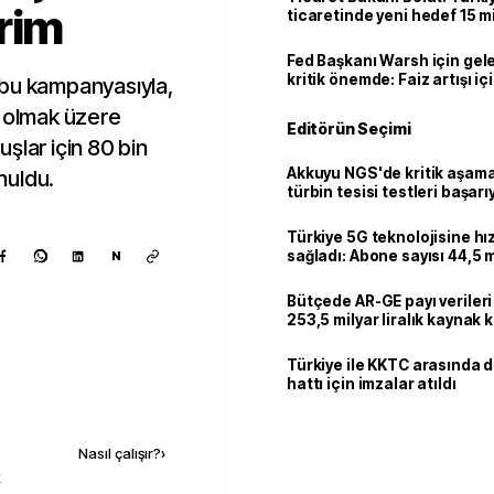
rim
ticaretinde yeni hedef 15 mi
Fed Başkanı Warsh için gel
kritik önemde: Faiz artışı içi
 bu kampanyasıyla,
var
1 olmak üzere
Editörün Seçimi
şlar için 80 bin
Akkuyu NGS'de kritik aşama:
unuldu.
türbin tesisi testleri başarı
tamamlandı
Türkiye 5G teknolojisine hı
sağladı: Abone sayısı 44,5 
N
ulaştı
Bütçede AR-GE payı verileri
253,5 milyar liralık kaynak k
Türkiye ile KKTC arasında 
hattı için imzalar atıldı
Kaynak ekle
Nasıl çalışır?
›
k