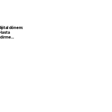
dijital dönem:
Hasta
ndirme
le görüntülü
aşladı