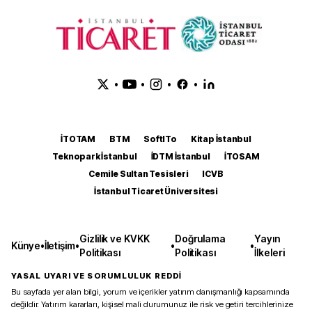
•
•
•
•
İTOTAM
BTM
SoftITo
Kitap İstanbul
Teknopark İstanbul
İDTM İstanbul
İTOSAM
Cemile Sultan Tesisleri
ICVB
İstanbul Ticaret Üniversitesi
Gizlilik ve KVKK
Doğrulama
Yayın
Künye
•
İletişim
•
•
•
Politikası
Politikası
İlkeleri
YASAL UYARI VE SORUMLULUK REDDİ
Bu sayfada yer alan bilgi, yorum ve içerikler yatırım danışmanlığı kapsamında
değildir. Yatırım kararları, kişisel mali durumunuz ile risk ve getiri tercihlerinize