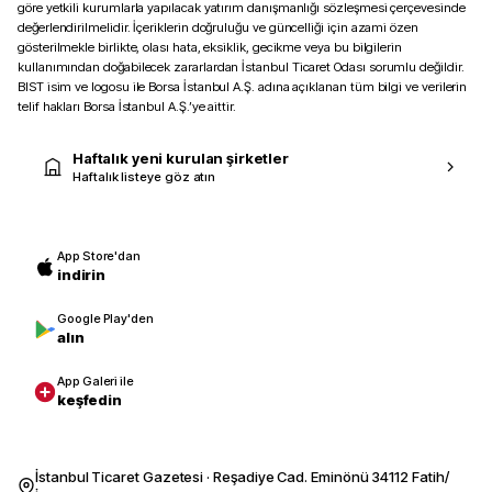
göre yetkili kurumlarla yapılacak yatırım danışmanlığı sözleşmesi çerçevesinde
değerlendirilmelidir. İçeriklerin doğruluğu ve güncelliği için azami özen
gösterilmekle birlikte, olası hata, eksiklik, gecikme veya bu bilgilerin
kullanımından doğabilecek zararlardan İstanbul Ticaret Odası sorumlu değildir.
BIST isim ve logosu ile Borsa İstanbul A.Ş. adına açıklanan tüm bilgi ve verilerin
telif hakları Borsa İstanbul A.Ş.’ye aittir.
Haftalık yeni kurulan şirketler
Haftalık listeye göz atın
App Store'dan
indirin
Google Play'den
alın
App Galeri ile
keşfedin
İstanbul Ticaret Gazetesi · Reşadiye Cad. Eminönü 34112 Fatih/