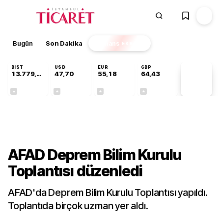
Bugün
Son Dakika
Finans
EKSTRA
BIST
USD
EUR
GBP
13.779,39
47,70
55,18
64,43
PİYASA
VERİLERİ
-0,14%
+0,15%
+0,31%
+0,40%
Gündem
AFAD Deprem Bilim Kurulu
Toplantısı düzenledi
AFAD'da Deprem Bilim Kurulu Toplantısı yapıldı.
Toplantıda birçok uzman yer aldı.