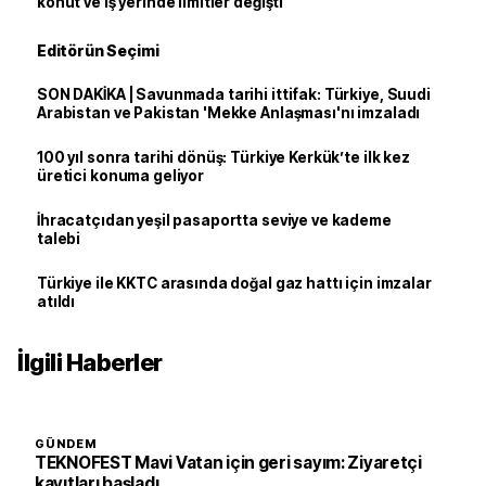
konut ve iş yerinde limitler değişti
Editörün Seçimi
SON DAKİKA | Savunmada tarihi ittifak: Türkiye, Suudi
Arabistan ve Pakistan 'Mekke Anlaşması'nı imzaladı
100 yıl sonra tarihi dönüş: Türkiye Kerkük’te ilk kez
üretici konuma geliyor
İhracatçıdan yeşil pasaportta seviye ve kademe
talebi
Türkiye ile KKTC arasında doğal gaz hattı için imzalar
atıldı
İlgili Haberler
GÜNDEM
TEKNOFEST Mavi Vatan için geri sayım: Ziyaretçi
kayıtları başladı